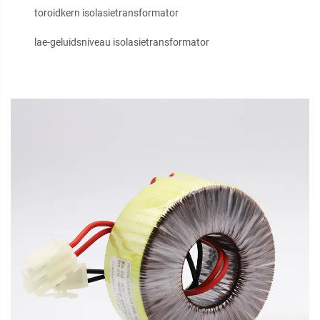
toroidkern isolasietransformator
lae-geluidsniveau isolasietransformator