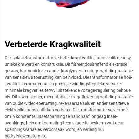
Verbeterde Kragkwaliteit
Die isolasietransformator verbeter kragkwaliteit aansienlik deur sy
unieke ontwerp en konstruksie. Dit filtreer doeltreffend elektriese
geraas, harmonieke en ander kraglynversteurings wat die prestasie
van sensitiewe toerusting kan beïnvloed. Die transformator se hoë-
kwaliteit kernmateriaal en presiese windingstegnieke verseker
minimale kragverlies terwyl uitstekende voltage-regulering behoue
bly. Dit lewer skoner, meer stabiele kragaflewering wat die prestasie
van oudio/video-toerusting, rekenaarstelsels en ander sensitiewe
elektronika aansienlik kan verbeter. Die transformator se vermoë
om 'n konstante uitsetspanning te handhaaf, ongeag inset-
svankings, help om toerusting teen skade te beskerm wat deur
spanningsvariasies veroorsaak word, en verleng hul
bedryfslewenstermite.