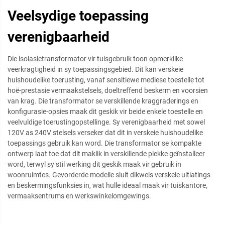
Veelsydige toepassing
verenigbaarheid
Die isolasietransformator vir tuisgebruik toon opmerklike
veerkragtigheid in sy toepassingsgebied. Dit kan verskeie
huishoudelike toerusting, vanaf sensitiewe mediese toestelle tot
hoë-prestasie vermaakstelsels, doeltreffend beskerm en voorsien
van krag. Die transformator se verskillende kraggraderings en
konfigurasie-opsies maak dit geskik vir beide enkele toestelle en
veelvuldige toerustingopstellinge. Sy verenigbaarheid met sowel
120V as 240V stelsels verseker dat dit in verskeie huishoudelike
toepassings gebruik kan word. Die transformator se kompakte
ontwerp laat toe dat dit maklik in verskillende plekke geïnstalleer
word, terwyl sy stil werking dit geskik maak vir gebruik in
woonruimtes. Gevorderde modelle sluit dikwels verskeie uitlatings
en beskermingsfunksies in, wat hulle ideaal maak vir tuiskantore,
vermaaksentrums en werkswinkelomgewings.