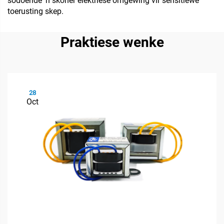
sodoende 'n skoner elektriese omgewing vir sensitiewe
toerusting skep.
Praktiese wenke
28
Oct