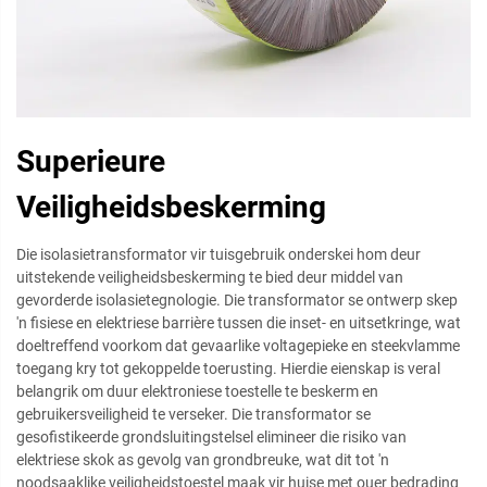
Superieure
Veiligheidsbeskerming
Die isolasietransformator vir tuisgebruik onderskei hom deur
uitstekende veiligheidsbeskerming te bied deur middel van
gevorderde isolasietegnologie. Die transformator se ontwerp skep
'n fisiese en elektriese barrière tussen die inset- en uitsetkringe, wat
doeltreffend voorkom dat gevaarlike voltagepieke en steekvlamme
toegang kry tot gekoppelde toerusting. Hierdie eienskap is veral
belangrik om duur elektroniese toestelle te beskerm en
gebruikersveiligheid te verseker. Die transformator se
gesofistikeerde grondsluitingstelsel elimineer die risiko van
elektriese skok as gevolg van grondbreuke, wat dit tot 'n
noodsaaklike veiligheidstoestel maak vir huise met ouer bedrading