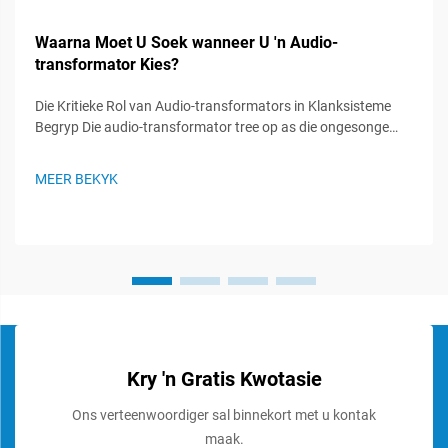
Waarna Moet U Soek wanneer U 'n Audio-
transformator Kies?
Die Kritieke Rol van Audio-transformators in Klanksisteme
Begryp Die audio-transformator tree op as die ongesonge
helde in klanksisteme, wat 'n vitale rol speel om seinintegriteit
te handhaaf en optimale klangoorweging te verseker. Hierdie
MEER BEKYK
gespesialiseerde komponente...
Kry 'n Gratis Kwotasie
Ons verteenwoordiger sal binnekort met u kontak
maak.