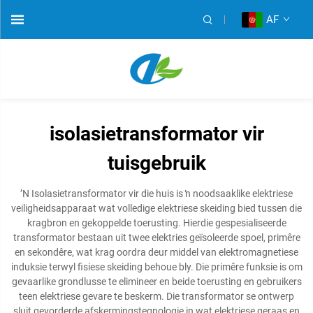
AF
isolasietransformator vir
tuisgebruik
ʼN Isolasietransformator vir die huis is ŉ noodsaaklike elektriese
veiligheidsapparaat wat volledige elektriese skeiding bied tussen die
kragbron en gekoppelde toerusting. Hierdie gespesialiseerde
transformator bestaan uit twee elektries geïsoleerde spoel, primêre
en sekondêre, wat krag oordra deur middel van elektromagnetiese
induksie terwyl fisiese skeiding behoue bly. Die primêre funksie is om
gevaarlike grondlusse te elimineer en beide toerusting en gebruikers
teen elektriese gevare te beskerm. Die transformator se ontwerp
sluit gevorderde afskermingstegnologie in wat elektriese geraas en