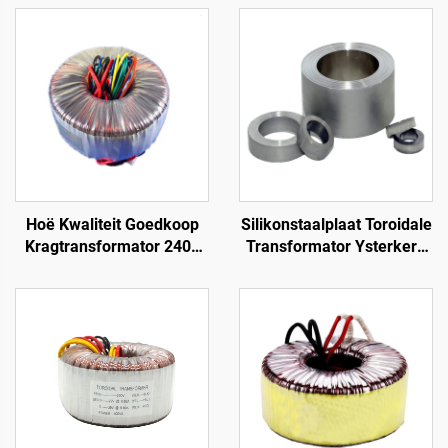
Hoë Kwaliteit Goedkoop
Silikonstaalplaat Toroidale
Kragtransformator 240v
Transformator Ysterkern
na 12v 400w Toroidale
Ysterkragkern
Transformator vir
Kragversterker