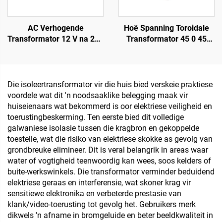
AC Verhogende
Hoë Spanning Toroidale
Transformator 12 V na 220
Transformator 45 0 45
V 100 W tot 5000 W
Toroidale Lae Krag
Toroidale Transformator
Isoleertransformator 220
Koperdraad Toroidale
V 80 V Transformator
Transformator 110 V na
Die isoleertransformator vir die huis bied verskeie praktiese
220 V
voordele wat dit 'n noodsaaklike belegging maak vir
huiseienaars wat bekommerd is oor elektriese veiligheid en
toerustingbeskerming. Ten eerste bied dit volledige
galwaniese isolasie tussen die kragbron en gekoppelde
toestelle, wat die risiko van elektriese skokke as gevolg van
grondbreuke elimineer. Dit is veral belangrik in areas waar
water of vogtigheid teenwoordig kan wees, soos kelders of
buite-werkswinkels. Die transformator verminder beduidend
elektriese geraas en interferensie, wat skoner krag vir
sensitiewe elektronika en verbeterde prestasie van
klank/video-toerusting tot gevolg het. Gebruikers merk
dikwels 'n afname in bromgeluide en beter beeldkwaliteit in