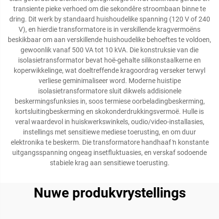
transiente pieke verhoed om die sekondêre stroombaan binne te
dring. Dit werk by standaard huishoudelike spanning (120 V of 240
V), en hierdie transformatore is in verskillende kragvermoëns
beskikbaar om aan verskillende huishoudelike behoeftes te voldoen,
gewoonlik vanaf 500 VA tot 10 kVA. Die konstruksie van die
isolasietransformator bevat hoë-gehalte silikonstaalkerne en
koperwikkelinge, wat doeltreffende kragoordrag verseker terwyl
verliese geminimaliseer word. Moderne huistipe
isolasietransformatore sluit dikwels addisionele
beskermingsfunksies in, soos termiese oorbeladingbeskerming,
kortsluitingbeskerming en skokonderdrukkingsvermoë. Hulle is
veral waardevol in huiskwerkswinkels, oudio/video-installasies,
instellings met sensitiewe mediese toerusting, en om duur
elektronika te beskerm. Die transformatore handhaaf ŉ konstante
uitgangsspanning ongeag insetfluktuasies, en verskaf sodoende
stabiele krag aan sensitiewe toerusting.
Nuwe produkvrystellings