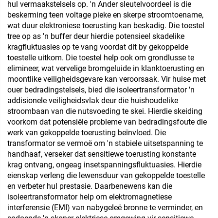
hul vermaakstelsels op. 'n Ander sleutelvoordeel is die
beskerming teen voltage pieke en skerpe stroomtoename,
wat duur elektroniese toerusting kan beskadig. Die toestel
tree op as 'n buffer deur hierdie potensieel skadelike
kragfluktuasies op te vang voordat dit by gekoppelde
toestelle uitkom. Die toestel help ook om grondlusse te
elimineer, wat vervelige bromgeluide in klanktoerusting en
moontlike veiligheidsgevare kan veroorsaak. Vir huise met
ouer bedradingstelsels, bied die isoleertransformator 'n
addisionele veiligheidsvlak deur die huishoudelike
stroombaan van die nutsvoeding te skei. Hierdie skeiding
voorkom dat potensiële probleme van bedradingsfoute die
werk van gekoppelde toerusting beïnvloed. Die
transformator se vermoë om 'n stabiele uitsetspanning te
handhaaf, verseker dat sensitiewe toerusting konstante
krag ontvang, ongeag insetspanningsfluktuasies. Hierdie
eienskap verleng die lewensduur van gekoppelde toestelle
en verbeter hul prestasie. Daarbenewens kan die
isoleertransformator help om elektromagnetiese
interferensie (EMI) van nabygeleë bronne te verminder, en