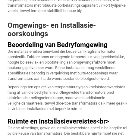
transformators met robuuste oorbelastingskapasiteit vir kort tydperke
vereis, terwyl termiese stabiliteit behoue bly.
Omgewings- en Installasie-
oorskouings
Beoordeling van Bedryfomgewing
Die installasiemilieu beïnvloed die keuse van kragtransformator
aansienlik. Faktore soos omringende temperatuur, vogtigheidsvlakke,
hoogte bo seevlak en blootstelling aan omgewingsfaktore moet
noukeurig geëvalueer word. Binne-installasies mag verskillende
spesifikasies benodig in vergelyking met buite-toepassings waar
transformators aan harde weerstoestande blootgestel word.
Beperkings ten opsigte van temperatuurstyg en koelsisteemvereistes
hang af van die bedryfsmilieu. Oliegevulde transformators bied
uitstekende koelingseienskappe, maar vereis addisionele
veiligheidsmaatreëls, terwyl droë-tipe transformators dalk meer geskik
is vir binne-installasies met beperkte ruimte.
Ruimte en Installasievereistes<br>
Fisiese afmetings, gewig en installasievereistes speel 'n belangrike rol
by die keuse van transformators. Die beskikbare ruimte moet nie net