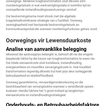
oorwegings. Moderne kragtransformators sluit dikwels slim
moniteringstelsels in wat werkverrigtingsdata in werklike tyd en
voorspellende instandhoudingwaarskuwings verskaf.
Die beskermingskema moet strook met die algehele
kragstelselkoördinasie-strategie van u fasiliteit. Oorweeg
verenigbaarheid met bestaande beskermingstelsels en
kommunikasieprotokolle wanneer moniteringsfunksies gekies word.
Oorwegings vir Lewensduurkoste
Analise van aanvanklike belegging
Alhoewel die aankoopprys belangrik is, behoort dit nie die enigste
bepalende faktor by die keuse van kragtransformators te wees nie.
Die totale eienaarskoste sluit installasie, instandhouding,
energieverliese en moontlike vervangingskoste in. Hoë-kwaliteit
transformators regverdig dikwels hul hoër prys deur oorleggende
betroubaarheid en doeltreffendheid.
Oorweeg garantieterms, vervaardigerondersteuning en die
beskikbaarheid van vervangstukke wanneer u verskillende opsies
evalueer. Hierdie faktore het 'n groot invloed op langtermyn-
eienaarskoste en instandhoudingsstrategieë.
Onderhouds- en Betroubaarheidsfaktore