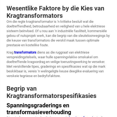
Wesentlike Faktore by die Kies van
Kragtransformators
Om die regte
kragtransformator
is 'n kritieke besluit wat die
doeltreffendheid, betroubaarheid en veiligheid van u hele elektriese
sisteem beïnvloed. Of u nou aan 'n industriële fasiliteit, kommersiële
gebou of nutsprojek werk, kan die begrip van die sleuteloorwegings by
die keuse van transformators die verskil maak tussen optimale
prestasie en kostelike foute.
Krag
transformators
diens as die ruggraat van elektriese
verspreidingstelsels, waar hulle spanningvlakke omskakel om
doeltreffende kragoordrag en veilige toerustingwerking te verseker.
Met verskillende tipes, graderings en spesifikasies wat op die mark
beskikbaar is, vereis 'n welingeligte keuse deeglike evaluering van
verskeie tegniese en bedryfsfaktore.
Begrip van
Kragtransformatorspesifikasies
Spanningsgraderings en
transformasieverhouding