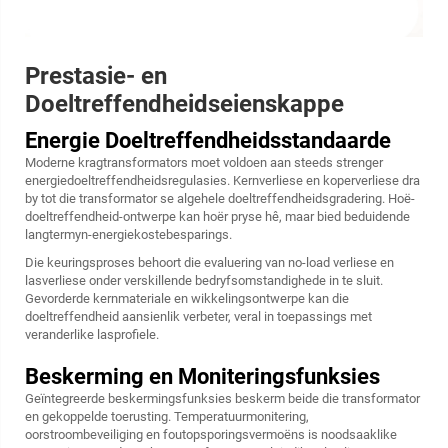
Prestasie- en
Doeltreffendheidseienskappe
Energie Doeltreffendheidsstandaarde
Moderne kragtransformators moet voldoen aan steeds strenger
energiedoeltreffendheidsregulasies. Kernverliese en koperverliese dra
by tot die transformator se algehele doeltreffendheidsgradering. Hoë-
doeltreffendheid-ontwerpe kan hoër pryse hê, maar bied beduidende
langtermyn-energiekostebesparings.
Die keuringsproses behoort die evaluering van no-load verliese en
lasverliese onder verskillende bedryfsomstandighede in te sluit.
Gevorderde kernmateriale en wikkelingsontwerpe kan die
doeltreffendheid aansienlik verbeter, veral in toepassings met
veranderlike lasprofiele.
Beskerming en Moniteringsfunksies
Geïntegreerde beskermingsfunksies beskerm beide die transformator
en gekoppelde toerusting. Temperatuurmonitering,
oorstroombeveiliging en foutopsporingsvermoëns is noodsaaklike