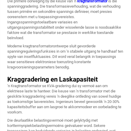
Die primêre oorweging by die keuse van 'n
kragtransformator
is die
spanninggradering. Die transformasieverhouding, wat die verhouding
tussen primêre en sekondêre spannings definieer, moet presies
ooreenstem met u toepassingsvereistes.
Ingangsspanningstoelaatbare variasies en
uitgangsspanningsstabiliteit onder wisselende lasse is noodsaaklike
faktore wat die transformator se prestasie in werklike toestande
beïnvloed.
Moderne kragtransformatorontwerpe sluit gevorderde
spanningreguleringsfunksies in om 'n stabiele uitgang te handhaaf ten
spyte van insetfluktuasies. Dit word veral belangrik in toepassings
waar sensitiewe elektroniese toerusting konstante
kragvoorsieningsparameters benodig.
Kraggradering en Laskapasiteit
'n Kragtransformator se KVA-gradering dui sy vermoë aan om
elektriese laste te hanteer. Die keuse van 'n transformator met die
geskikte kraggradering vereis 'n deeglike ontleding van sowel huidige
as toekomstige lasvereistes. Ingenieurs beveel gewoonlik 'n 20-30%
kapasiteitsbuffer aan om lasgroei te akkommodeer en oorbelading te
voorkom.
Die deurlaatlike belastingsvermoë moet gelyktydig met
korttermynpiekbelastingvermoëns geëvalueer word. Sekere
toepassings kan beduidende variasies in belasting ondervind, wat