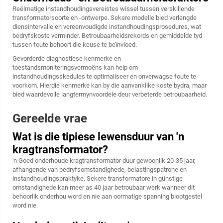
Reëlmatige instandhoudingsvereistes wissel tussen verskillende
transformatorsoorte en -ontwerpe. Sekere modelle bied verlengde
diensintervalle en vereenvoudigde instandhoudingsprosedures, wat
bedryfskoste verminder. Betroubaarheidsrekords en gemiddelde tyd
tussen foute behoort die keuse te beïnvloed.
Gevorderde diagnostiese kenmerke en
toestandsmoniteringsvermoëns kan help om
instandhoudingsskedules te optimaliseer en onverwagse foute te
voorkom. Hierdie kenmerke kan by die aanvanklike koste bydra, maar
bied waardevolle langtermynvoordele deur verbeterde betroubaarheid.
Gereelde vrae
Wat is die tipiese lewensduur van 'n
kragtransformator?
'n Goed onderhoude kragtransformator duur gewoonlik 20-35 jaar,
afhangende van bedryfsomstandighede, belastingspatrone en
instandhoudingspraktyke. Sekere transformatore in günstige
omstandighede kan meer as 40 jaar betroubaar werk wanneer dit
behoorlik onderhou word en nie aan oormatige spanning blootgestel
word nie.