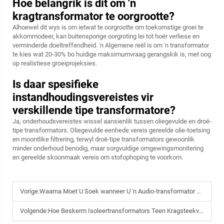
Hoe belangrik is dit om 'n
kragtransformator te oorgrootte?
Alhoewel dit wys is om ietwat te oorgrootte om toekomstige groei te
akkommodeer, kan buitensporige oorgroting lei tot hoër verliese en
verminderde doeltreffendheid. 'n Algemene reël is om 'n transformator
te kies wat 20-30% bo huidige maksimumvraag gerangskik is, met oog
op realistiese groeiprojeksies.
Is daar spesifieke
instandhoudingsvereistes vir
verskillende tipe transformatore?
Ja, onderhoudsvereistes wissel aansienlik tussen oliegevulde en droë-
tipe transformators. Oliegevulde eenhede vereis gereelde olie-toetsing
en moontlike filtrering, terwyl droë-tipe transformators gewoonlik
minder onderhoud benodig, maar sorgvuldige omgewingsmonitering
en gereelde skoonmaak vereis om stofophoping te voorkom.
Vorige:
Waarna Moet U Soek wanneer U 'n Audio-transformator Kies?
Volgende:
Hoe Beskerm Isoleertransformators Teen Kragsteekvlamme en Lekkasies?