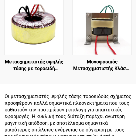
Κυκλώματος, Τοροειδής
12v μετασχηματιστής για
Μετασχηματιστής Εξόδου
ενισχυτή
Ήχου
Μετασχηματιστής υψηλής
Μονοφασικός
τάσης με τοροειδή
Μετασχηματιστής Κλάσης
μετασχηματιστή
2, 240V σε 12-0-12, 5 Α,
απομόνωσης χαμηλής
για Ήχο
ισχύος 45 0 45,
μετασχηματιστής 220v
Οι μετασχηματιστές υψηλής τάσης τοροειδούς σχήματος
80v
προσφέρουν πολλά σημαντικά πλεονεκτήματα που τους
καθιστούν την προτιμώμενη επιλογή για απαιτητικές
εφαρμογές. Η κυκλική τους διάταξη παρέχει ανωτέρη
μαγνητική απόδοση, με αποτέλεσμα σημαντικά
μικρότερες απώλειες ενέργειας σε σύγκριση με τους