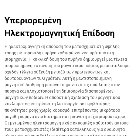
Υπεριορεμένη
Ηλεκτρομαγνητική Επίδοση
Η ηλεκτρομαγνητική απόδοση του μετασχηματιστή υψηλής
τάσης με τοροειδή πυρήνα καθιερώνει νέα πρότυπα στη
βιομηχανία. Η κυκλική δομή του πυρήνα δημιουργεί μια τέλεια
ισορροπημένη κατανομή του μαγνητικού πεδίου, με αποτέλεσμα
σχεδόν τέλεια σύζευξη μεταξύ των πρωτεύοντων και
δευτερευόντων τυλιγμάτων. Αυτή η βελτιστοποιημένη
μαγνητική διαδρομή μειώνει σημαντικά τις απώλειες στον
πυρήνα και ελαχιστοποιεί τη δημιουργία διασπαρμένων
μαγνητικών πεδίων. Η αποδοτική σχεδίαση του μαγνητικού
κυκλώματος επιτρέπει τη λειτουργία σε υψηλότερες
πυκνότητες ροής χωρίς κορεσμό, επιτρέποντας μικρότερα
μεγέθη πυρήνα ενώ διατηρείται η ικανότητα χειρισμού ισχύος.
Οι μειωμένες ηλεκτρομαγνητικές εκπομπές καθιστούν αυτούς
τους μετασχηματιστές ιδιαίτερα κατάλληλους για ευαίσθητα
ηλεκτρονικά περιβάλλοντα όπου πρέπει να ελαχιστοποιείται η