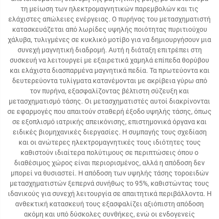
τη μείωση των ηλεκτρομαγνητικών παρεμβολών και τις
ελάχιστες απώλειες ενέργειας. Ο πυρήνας του μετασχηματιστή
κατασκευάζεται από λωρίδες υψηλής ποιότητας πυριτιούχου
χάλυβα, τυλιγμένες σε κυκλικό μοτίβο για να δημιουργήσουν μια
συνεχή μαγνητική διαδρομή. Αυτή η διάταξη επιτρέπει στη
συσκευή να λειτουργεί με εξαιρετικά χαμηλά επίπεδα θορύβου
και ελάχιστα διασπαρμένα μαγνητικά πεδία. Τα πρωτεύοντα και
δευτερεύοντα τυλίγματα κατανέμονται με ακρίβεια γύρω από
τον πυρήνα, εξασφαλίζοντας βέλτιστη σύζευξη και
μετασχηματισμό τάσης. Οι μετασχηματιστές αυτοί διακρίνονται
σε εφαρμογές που απαιτούν σταθερή έξοδο υψηλής τάσης, όπως
σε εξοπλισμό ιατρικής απεικόνισης, επιστημονικά όργανα και
ειδικές βιομηχανικές διεργασίες. Η συμπαγής τους σχεδίαση
και οι ανώτερες ηλεκτρομαγνητικές τους ιδιότητες τους
καθιστούν ιδιαίτερα πολύτιμους σε περιπτώσεις όπου ο
διαθέσιμος χώρος είναι περιορισμένος, αλλά η απόδοση δεν
μπορεί να θυσιαστεί. Η απόδοση των υψηλής τάσης τοροειδών
μετασχηματιστών ξεπερνά συνήθως το 95%, καθιστώντας τους
ιδανικούς για συνεχή λειτουργία σε απαιτητικά περιβάλλοντα. Η
ανθεκτική κατασκευή τους εξασφαλίζει αξιόπιστη απόδοση
ακόμη και υπό δύσκολες συνθήκες, ενώ οι ενδογενείς