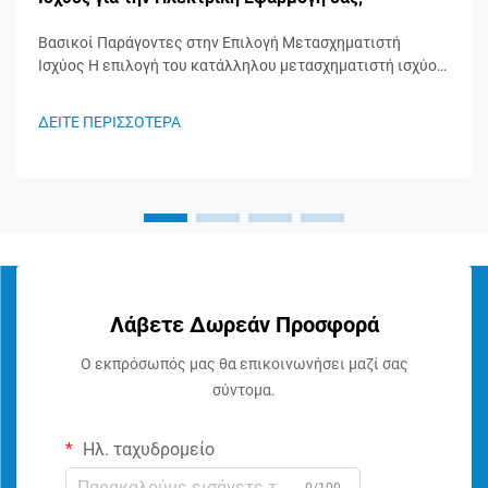
Βασικοί Παράγοντες στην Επιλογή Μετασχηματιστή
Ισχύος Η επιλογή του κατάλληλου μετασχηματιστή ισχύος
είναι μια κρίσιμη απόφαση που επηρεάζει την απόδοση,
την αξιοπιστία και την ασφάλεια ολόκληρου του
ΔΕΙΤΕ ΠΕΡΙΣΣΟΤΕΡΑ
ηλεκτρικού συστήματός σας. Είτε δουλεύετε σε
βιομηχανική εγκατάσταση, ε...
Λάβετε Δωρεάν Προσφορά
Ο εκπρόσωπός μας θα επικοινωνήσει μαζί σας
σύντομα.
Ηλ. ταχυδρομείο