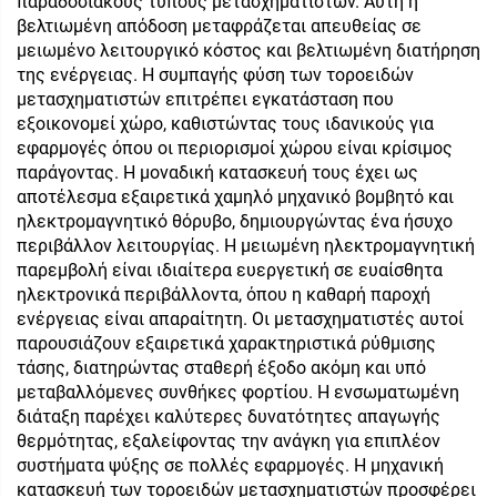
παραδοσιακούς τύπους μετασχηματιστών. Αυτή η
βελτιωμένη απόδοση μεταφράζεται απευθείας σε
μειωμένο λειτουργικό κόστος και βελτιωμένη διατήρηση
της ενέργειας. Η συμπαγής φύση των τοροειδών
μετασχηματιστών επιτρέπει εγκατάσταση που
εξοικονομεί χώρο, καθιστώντας τους ιδανικούς για
εφαρμογές όπου οι περιορισμοί χώρου είναι κρίσιμος
παράγοντας. Η μοναδική κατασκευή τους έχει ως
αποτέλεσμα εξαιρετικά χαμηλό μηχανικό βομβητό και
ηλεκτρομαγνητικό θόρυβο, δημιουργώντας ένα ήσυχο
περιβάλλον λειτουργίας. Η μειωμένη ηλεκτρομαγνητική
παρεμβολή είναι ιδιαίτερα ευεργετική σε ευαίσθητα
ηλεκτρονικά περιβάλλοντα, όπου η καθαρή παροχή
ενέργειας είναι απαραίτητη. Οι μετασχηματιστές αυτοί
παρουσιάζουν εξαιρετικά χαρακτηριστικά ρύθμισης
τάσης, διατηρώντας σταθερή έξοδο ακόμη και υπό
μεταβαλλόμενες συνθήκες φορτίου. Η ενσωματωμένη
διάταξη παρέχει καλύτερες δυνατότητες απαγωγής
θερμότητας, εξαλείφοντας την ανάγκη για επιπλέον
συστήματα ψύξης σε πολλές εφαρμογές. Η μηχανική
κατασκευή των τοροειδών μετασχηματιστών προσφέρει