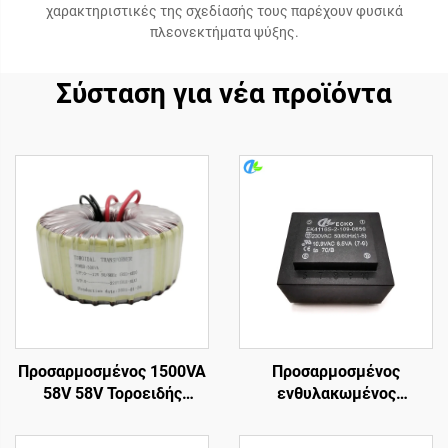
χαρακτηριστικές της σχεδίασής τους παρέχουν φυσικά
πλεονεκτήματα ψύξης.
Σύσταση για νέα προϊόντα
Προσαρμοσμένος 1500VA
Προσαρμοσμένος
58V 58V Τοροειδής
ενθυλακωμένος
Μετασχηματιστής Ισχύος,
μετασχηματιστής PCB
Μετασχηματιστής
μετασχηματιστής 110v σε