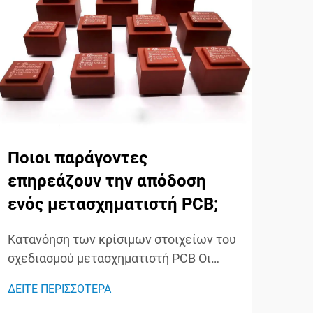
Ποιοι παράγοντες
Ποι
επηρεάζουν την απόδοση
δι
ενός μετασχηματιστή PCB;
με
και
Κατανόηση των κρίσιμων στοιχείων του
σχεδιασμού μετασχηματιστή PCB Οι
Κατ
μετασχηματιστές PCB έχουν
των
ΔΕΙΤΕ ΠΕΡΙΣΣΟΤΕΡΑ
προκαλέσει επανάσταση στη σύγχρονη
τομέ
ΔΕΙΤ