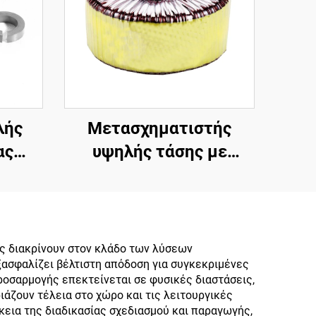
λής
Μετασχηματιστής
ας
υψηλής τάσης με
ικός
τοροειδή
ας με
μετασχηματιστή
ρίτη
απομόνωσης χαμηλής
εια,
ισχύος 45 0 45,
 διακρίνουν στον κλάδο των λύσεων
ξασφαλίζει βέλτιστη απόδοση για συγκεκριμένες
ρήνας
μετασχηματιστής 220v
ροσαρμογής επεκτείνεται σε φυσικές διαστάσεις,
τή
80v
άζουν τέλεια στο χώρο και τις λειτουργικές
κεια της διαδικασίας σχεδιασμού και παραγωγής,