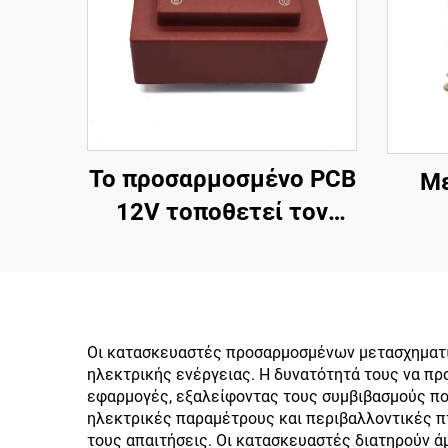
Το προσαρμοσμένο PCB
Με
12V τοποθετεί τον
μετασχηματιστή
ηλε
δύναμης 400V με τη
απ
συχνότητα παραγωγής
220V
50Hz εισαγωγής 380V
Οι κατασκευαστές προσαρμοσμένων μετασχηματι
24V 36V 110V 220V
ηλεκτρικής ενέργειας. Η δυνατότητά τους να πρ
εφαρμογές, εξαλείφοντας τους συμβιβασμούς που
240V
ηλεκτρικές παραμέτρους και περιβαλλοντικές πτ
τους απαιτήσεις. Οι κατασκευαστές διατηρούν άμ