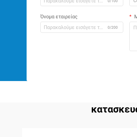
C
0/100
Όνομα εταιρείας
Μ
0/200
κατασκευ