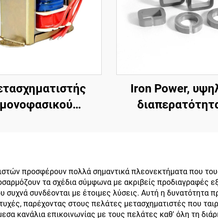
τασχηματιστής
Iron Power, υψη
μονοφασικού
διαπερατότητ
κτρικού ρεύματος
μαλακός μαγνητ
ό AC 110V 120V
τοροειδής πυρήν
 σε Ac 6V 9V 12V
αερόφραγμα φερ
15V 18V 24V
με χαμηλή απώλ
στών προσφέρουν πολλά σημαντικά πλεονεκτήματα που τους
οσαρμόζουν τα σχέδια σύμφωνα με ακριβείς προδιαγραφές ε
είσοδος 110V, πυ
 συχνά συνδέονται με έτοιμες λύσεις. Αυτή η δυνατότητα π
μετασχηματισ
υχές, παρέχοντας στους πελάτες μετασχηματιστές που ταιρι
εσα κανάλια επικοινωνίας με τους πελάτες καθ' όλη τη διάρ
εξόδου 380V