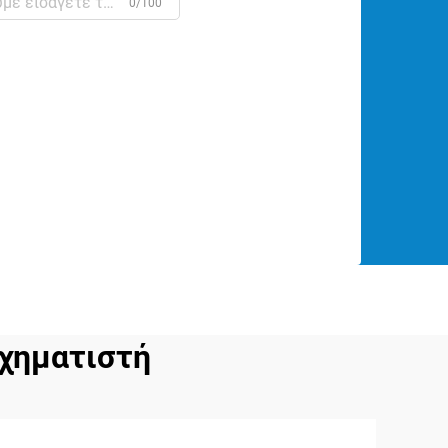
0/100
χηματιστή