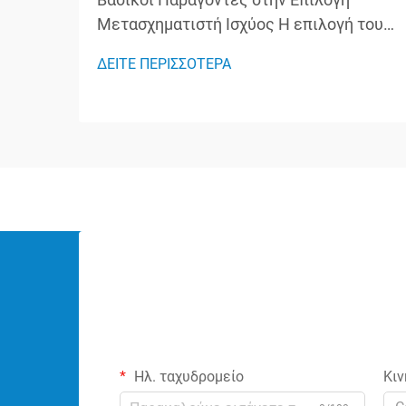
Μετασχηματιστή Ισχύος Η επιλογή του
κατάλληλου μετασχηματιστή ισχύος
ΔΕΙΤΕ ΠΕΡΙΣΣΟΤΕΡΑ
είναι μια κρίσιμη απόφαση που
επηρεάζει την απόδοση, την αξιοπιστία
και την ασφάλεια ολόκληρου του
ηλεκτρικού συστήματός σας. Είτε
δουλεύετε σε βιομηχανική
εγκατάσταση, ε...
Ηλ. ταχυδρομείο
Κιν