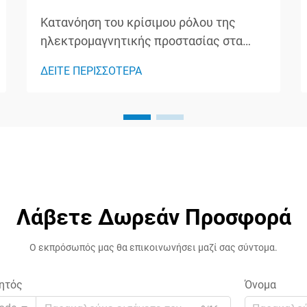
Κατανόηση του κρίσιμου ρόλου της
ηλεκτρομαγνητικής προστασίας στα
ηλεκτρικά συστήματα Οι παλμικές
ΔΕΙΤΕ ΠΕΡΙΣΣΟΤΕΡΑ
τάσεις και οι ηλεκτρικές διαρροές
αποτελούν σημαντικά απειλητικά
στοιχεία για ευαίσθητο ηλεκτρονικό
εξοπλισμό τόσο σε βιομηχανικά όσο και
σε οικιακά περιβάλλοντα. Οι
μετασχηματιστές απομόνωσης
λειτουργούν ως...
Λάβετε Δωρεάν Προσφορά
Ο εκπρόσωπός μας θα επικοινωνήσει μαζί σας σύντομα.
ητός
Όνομα