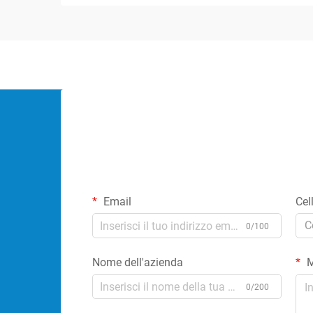
dell'intero impianto elettrico. Che tu stia
lavorando a un'installazione industriale,
com...
Email
Cel
C
0/100
Nome dell'azienda
M
0/200