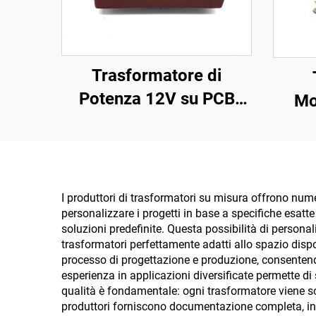
Trasformatore di
Potenza 12V su PCB
Mo
Personalizzato 400V con
120V
Ingresso 110V 220V
1
240V e Uscita 380V 24V
36V Frequenza 50Hz
I produttori di trasformatori su misura offrono numer
personalizzare i progetti in base a specifiche esatt
soluzioni predefinite. Questa possibilità di personal
trasformatori perfettamente adatti allo spazio dispon
processo di progettazione e produzione, consentend
esperienza in applicazioni diversificate permette di 
qualità è fondamentale: ogni trasformatore viene so
produttori forniscono documentazione completa, inclu