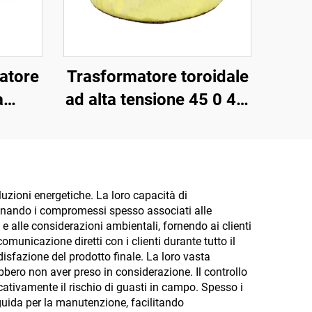
atore
Trasformatore toroidale
a
ad alta tensione 45 0 45,
cleo
trasformatore di
tico
isolamento a bassa
ro in
potenza toroidale 220 V
rdita,
80 V
luzioni energetiche. La loro capacità di
iminando i compromessi spesso associati alle
 V e
 e alle considerazioni ambientali, fornendo ai clienti
omunicazione diretti con i clienti durante tutto il
sfazione del prodotto finale. La loro vasta
ebbero non aver preso in considerazione. Il controllo
cativamente il rischio di guasti in campo. Spesso i
 guida per la manutenzione, facilitando