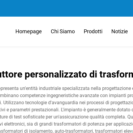
Homepage
Chi Siamo
Prodotti
Notizie
ttore personalizzato di trasfor
presenta un'entità industriale specializzata nella progettazione
 combinano competenze ingegneristiche avanzate con impianti prod
ni. Utilizzano tecnologie d'avanguardia nei processi di progetta
ativi e parametri prestazionali. L'impianto è generalmente dotato 
re di test sofisticate per un'assicurazione qualità completa. Que
i elettronici, sia di grandi trasformatori di potenza per applicazi
trasformatori di isolamento, auto-trasformatori, trasformatori elev