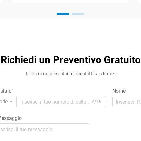
significative per apparecchiature
elettroniche sensibili sia negli ambienti
industriali che residenziali. I trasformatori
di isolamento fungono da...
Richiedi un Preventivo Gratuito
Il nostro rappresentante ti contatterà a breve.
lulare
Nome
ode
0/16
essaggio