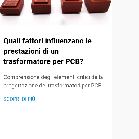
Quali fattori influenzano le
Qua
prestazioni di un
pri
trasformatore per PCB?
alt
fre
Comprensione degli elementi critici della
progettazione dei trasformatori per PCB I
Comp
trasformatori per PCB hanno
fond
SCOPRI DI PIÙ
rivoluzionato l'elettronica moderna
tras
SCOP
offrendo soluzioni compatte ed efficienti
elett
per il trasferimento di energia
i tr
direttamente integrate nei circuiti
fond
stampati. Questi componenti essenziali...
tens