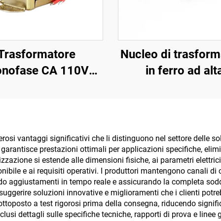
Trasformatore
Nucleo di trasform
nofase CA 110V
in ferro ad alt
 220V a CA 6V 9V
permeabilità, nu
2V 15V 18V 24V
toroidale magne
morbido con trafer
ferrite, a bassa pe
osi vantaggi significativi che li distinguono nel settore delle so
e garantisce prestazioni ottimali per applicazioni specifiche, el
con ingresso 110
izzazione si estende alle dimensioni fisiche, ai parametri elettrici
uscita 380 V
ibile e ai requisiti operativi. I produttori mantengono canali di c
o aggiustamenti in tempo reale e assicurando la completa soddi
suggerire soluzioni innovative e miglioramenti che i clienti potr
ttoposto a test rigorosi prima della consegna, riducendo signifi
si dettagli sulle specifiche tecniche, rapporti di prova e linee