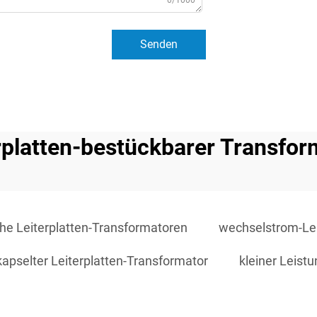
0/1000
Senden
erplatten-bestückbarer Transfor
che Leiterplatten-Transformatoren
wechselstrom-Lei
apselter Leiterplatten-Transformator
kleiner Leistu