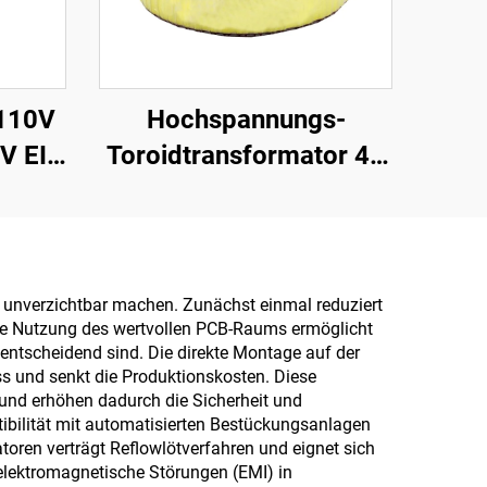
110V
Hochspannungs-
V EI
Toroidtransformator 45
guss-
0 45, toroider
,
Niedrigleistungs-
nsformator,
Isolations-
Transformator 220 V, 80
ng unverzichtbar machen. Zunächst einmal reduziert
tere Nutzung des wertvollen PCB-Raums ermöglicht
r
V Transformator
entscheidend sind. Die direkte Montage auf der
s und senkt die Produktionskosten. Diese
und erhöhen dadurch die Sicherheit und
tibilität mit automatisierten Bestückungsanlagen
toren verträgt Reflowlötverfahren und eignet sich
elektromagnetische Störungen (EMI) in