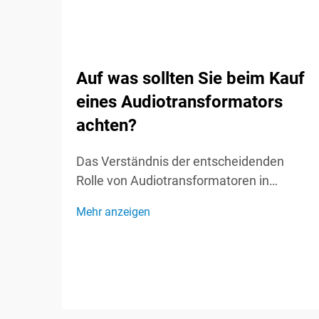
Auf was sollten Sie beim Kauf
eines Audiotransformators
achten?
Das Verständnis der entscheidenden
Rolle von Audiotransformatoren in
Soundsystemen Audiotransformatoren
Mehr anzeigen
fungieren als unsichtbare Helden in
Soundsystemen und spielen eine
entscheidende Rolle bei der Erhaltung der
Signalintegrität und der optimalen
Audioleistung. Diese spezialisierten
Komponenten...