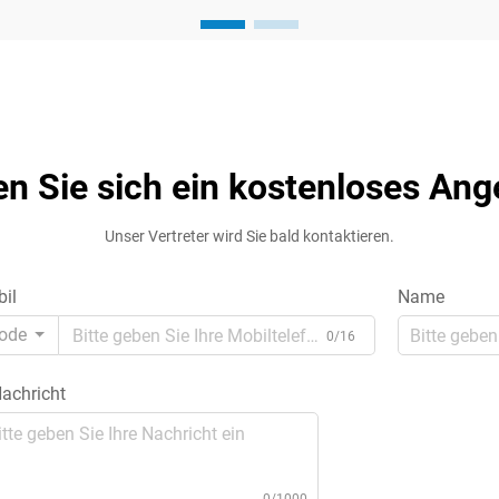
Effizienz, Zuverlässigkeit und Sicherheit
Ihres gesamten elektrischen Systems
beeinflusst. Egal, ob Sie in einer
Industrieanlage, einem Gewerbebetrieb
o...
en Sie sich ein kostenloses Ang
Unser Vertreter wird Sie bald kontaktieren.
il
Name
ode
0/16
achricht