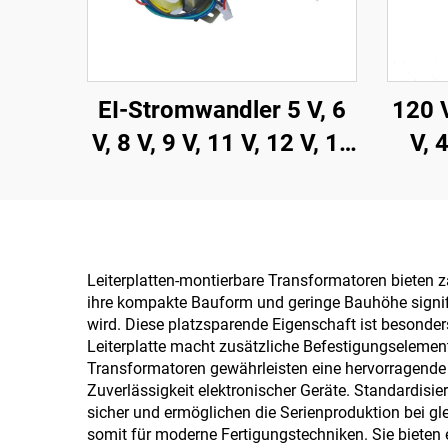
EI-Stromwandler 5 V, 6
120 V
V, 8 V, 9 V, 11 V, 12 V, 18
V, 
V, 19 V, 20 V, 24 V
100
Transformator, 110 V
Leit
auf 220 V
Abwärtstransformator
Leiterplatten-montierbare Transformatoren bieten z
ihre kompakte Bauform und geringe Bauhöhe signifi
wird. Diese platzsparende Eigenschaft ist besonde
Leiterplatte macht zusätzliche Befestigungselemen
Transformatoren gewährleisten eine hervorragende 
Zuverlässigkeit elektronischer Geräte. Standardisi
sicher und ermöglichen die Serienproduktion bei gl
somit für moderne Fertigungstechniken. Sie biete