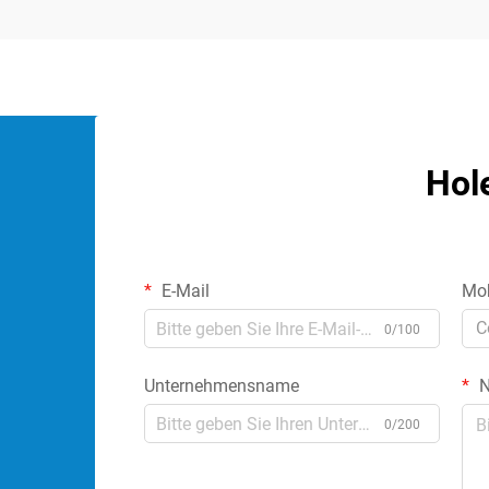
Hol
E-Mail
Mob
C
0/100
Unternehmensname
N
0/200