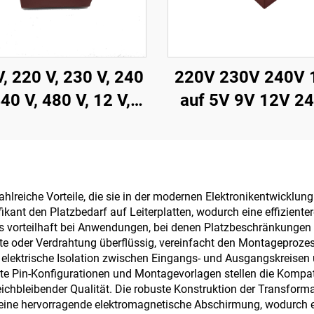
, 220 V, 230 V, 240
220V 230V 240V 
440 V, 480 V, 12 V,
auf 5V 9V 12V 24
 mA, 200 mA auf
Leiterplatten-Ver
erplatte montierter
Transformator
vergossener
Kleinspannungstra
Transformator
Leiterplatten-
ahlreiche Vorteile, die sie in der modernen Elektronikentwicklu
kant den Platzbedarf auf Leiterplatten, wodurch eine effizien
Stromwandle
rs vorteilhaft bei Anwendungen, bei denen Platzbeschränkungen 
te oder Verdrahtung überflüssig, vereinfacht den Montageprozes
elektrische Isolation zwischen Eingangs- und Ausgangskreisen 
erte Pin-Konfigurationen und Montagevorlagen stellen die Kompa
eichbleibender Qualität. Die robuste Konstruktion der Transforma
n eine hervorragende elektromagnetische Abschirmung, wodurch 