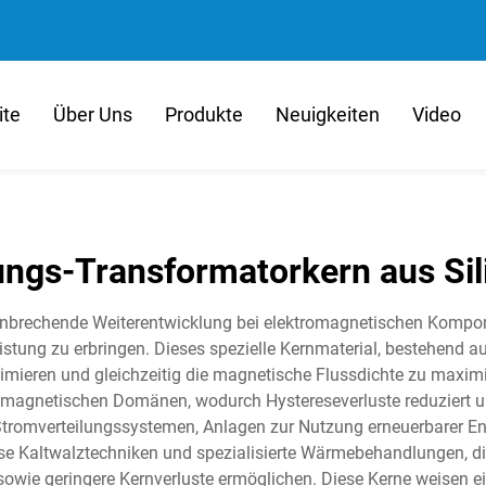
ite
Über Uns
Produkte
Neuigkeiten
Video
ungs-Transformatorkern aus Sil
hnbrechende Weiterentwicklung bei elektromagnetischen Kompon
tung zu erbringen. Dieses spezielle Kernmaterial, bestehend aus
imieren und gleichzeitig die magnetische Flussdichte zu maximier
r magnetischen Domänen, wodurch Hystereseverluste reduziert u
romverteilungssystemen, Anlagen zur Nutzung erneuerbarer Ener
e Kaltwalztechniken und spezialisierte Wärmebehandlungen, die e
wie geringere Kernverluste ermöglichen. Diese Kerne weisen eine