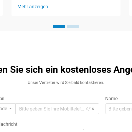
Auswahl des richtigen
Mehr anzeigen
Leistungstransformators ist eine
entscheidende Entscheidung, die die
Effizienz, Zuverlässigkeit und Sicherheit
Ihres gesamten elektrischen Systems
beeinflusst. Egal, ob Sie in einer
Industrieanlage, einem Gewerbebetrieb
o...
en Sie sich ein kostenloses Ang
Unser Vertreter wird Sie bald kontaktieren.
il
Name
ode
0/16
achricht