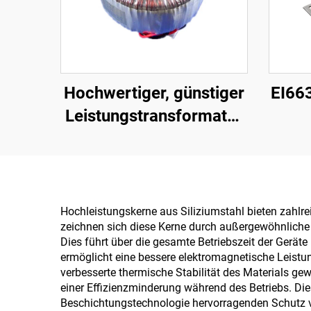
Hochwertiger, günstiger
EI66
Leistungstransformator
240 V auf 12 V 400 W,
Ausg
toroider Transformator
für Endstufe
Leis
Hochleistungskerne aus Siliziumstahl bieten zahlr
zeichnen sich diese Kerne durch außergewöhnliche 
Dies führt über die gesamte Betriebszeit der Gerä
ermöglicht eine bessere elektromagnetische Leistu
verbesserte thermische Stabilität des Materials gew
einer Effizienzminderung während des Betriebs. Di
Beschichtungstechnologie hervorragenden Schutz vo