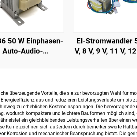
36 50 W Einphasen-
EI-Stromwandler 5
Auto-Audio-
V, 8 V, 9 V, 11 V, 12
angswechselstrom-
V, 19 V, 20 V, 2
50-W-
Transformator, 1
tungstransformator
auf 220 V
Abwärtstransform
eiche überzeugende Vorteile, die sie zur bevorzugten Wahl für
Energieeffizienz aus und reduzieren Leistungsverluste um bis z
te hinweg zu erheblichen Kosteneinsparungen. Die hervorragende
ng, wodurch kompaktere und leichtere Bauformen möglich sind, 
ährleistet ein gleichbleibendes Leistungsverhalten über einen w
ese Kerne zeichnen sich außerdem durch bemerkenswerte Haltbark
r Korrosion und mechanischer Beanspruchung bietet. Die gerin