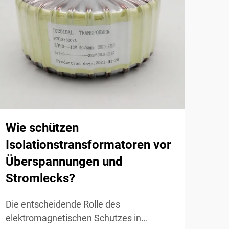
Was
Hau
Hoc
Wie schützen
Nie
Isolationstransformatoren vor
Tra
Überspannungen und
Stromlecks?
Grun
Tran
Die entscheidende Rolle des
Bere
elektromagnetischen Schutzes in
Mehr
Ener