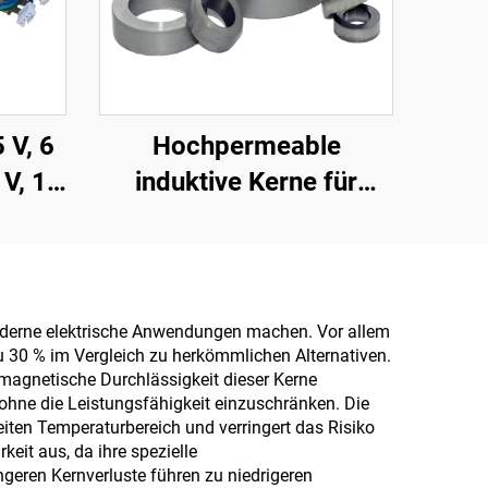
 V, 6
Hochpermeable
 V, 18
induktive Kerne für
4 V
Transformatoren,
10 V
weiche Ferritkerne,
ringförmige Kerne,
ator
magnetische Ringe für
 moderne elektrische Anwendungen machen. Vor allem
u 30 % im Vergleich zu herkömmlichen Alternativen.
110 V Eingang und 380
 magnetische Durchlässigkeit dieser Kerne
V Ausgang
ohne die Leistungsfähigkeit einzuschränken. Die
eiten Temperaturbereich und verringert das Risiko
eit aus, da ihre spezielle
geren Kernverluste führen zu niedrigeren