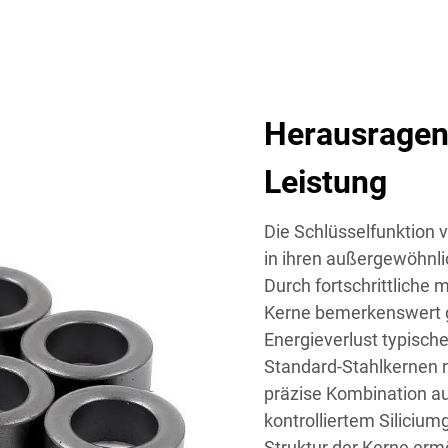
Herausragend
Leistung
Die Schlüsselfunktion 
in ihren außergewöhnl
Durch fortschrittliche 
Kerne bemerkenswert g
Energieverlust typisch
Standard-Stahlkernen re
präzise Kombination au
kontrolliertem Siliciumge
Struktur der Kerne er