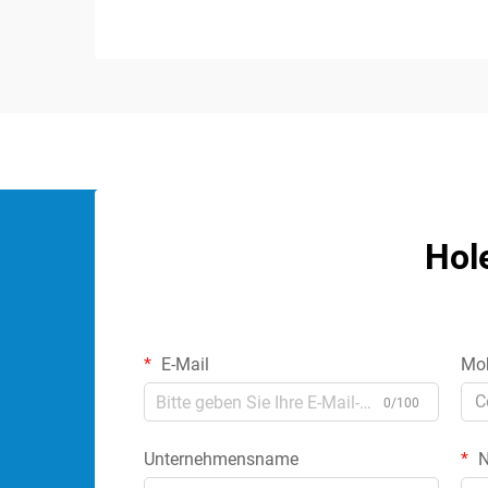
Signalintegrität und der optimalen
Audioleistung. Diese spezialisierten
Komponenten...
Hol
E-Mail
Mob
C
0/100
Unternehmensname
N