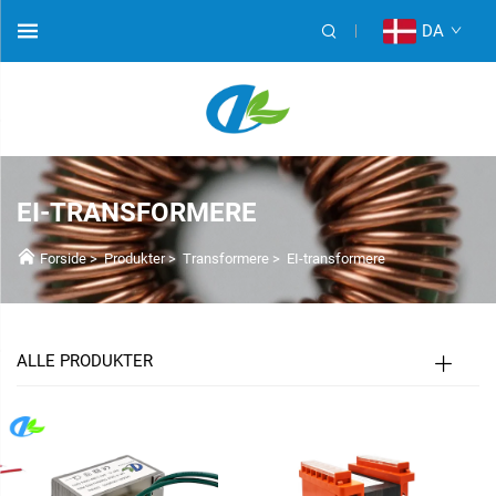
DA
EI-TRANSFORMERE
Forside
>
Produkter
>
Transformere
>
EI-transformere
ALLE PRODUKTER