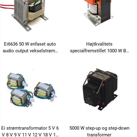
Ei6636 50 W enfaset auto
Højtkvalitets
audio output vekselstrøms
specialfremstillet 1000 W BK
50 W strømtransformator
styringstransformer til
lydforstærkere 36 V-48 V-110
V-220 V-480 V 60 Hz
frekvens
Ei strømtransformator 5 V 6
5000 W step-up og step-down
V 8 V 9 V 11 V 12 V 18 V 19
transformer