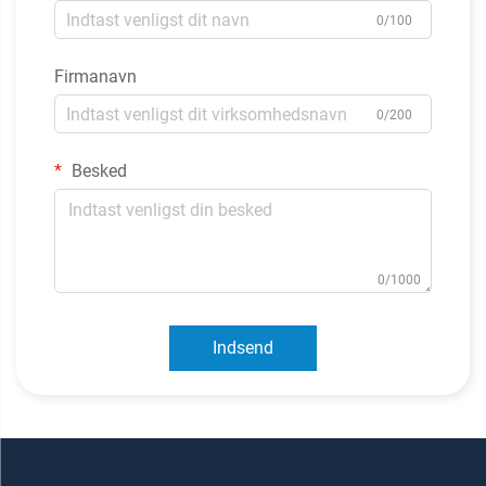
0/100
Firmanavn
0/200
Besked
0/1000
Indsend