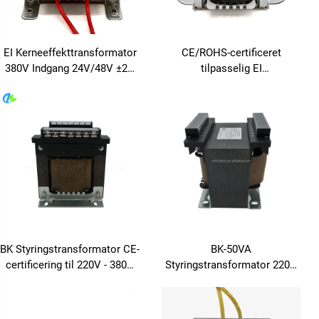
EI Kerneeffekttransformator
CE/ROHS-certificeret
380V Indgang 24V/48V ±2%
tilpasselig EI
Regulering til
strømtransformer 220 V 110
industriautomatisering 50Hz
V/12 V/24 V, lav tab, støjsvag
Frekvens 36V Udgang
til industriel
brug/husholdningsapparater
110 V
BK Styringstransformator CE-
BK-50VA
certificering til 220V - 380V
Styringstransformator 220V
til 6V, 12V, 24V, 36V, 110V,
1380V Indgang 12V 24V 110V
127V
220V Udgang 50Hz/60Hz
Kobber BK-type til 220