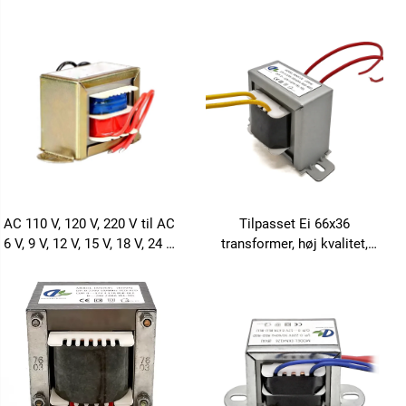
V 20 V 24 V transformator
110 V til 220 V step-down-
transformator
AC 110 V, 120 V, 220 V til AC
Tilpasset Ei 66x36
6 V, 9 V, 12 V, 15 V, 18 V, 24 V
transformer, høj kvalitet,
enfaset EI-transformator
højfrekvens transformator,
Ei-transformer leverandør