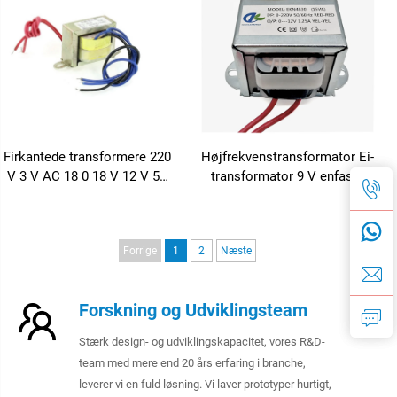
VAC/24VAC Arbejde
Firkantede transformere 220
Højfrekvenstransformator Ei-
V 3 V AC 18 0 18 V 12 V 50
transformator 9 V enfaset
Hz transformator EI-
strømtransformator
kernetransformer
Forrige
1
2
Næste
Forskning og Udviklingsteam
Stærk design- og udviklingskapacitet, vores R&D-
team med mere end 20 års erfaring i branche,
leverer vi en fuld løsning. Vi laver prototyper hurtigt,