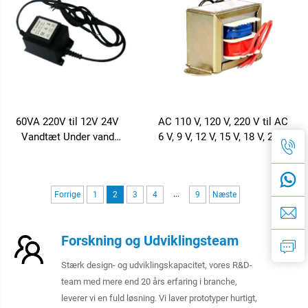
Transformer
60VA 220V til 12V 24V
AC 110 V, 120 V, 220 V til AC
Vandtæt Under vand
6 V, 9 V, 12 V, 15 V, 18 V, 24 V
Svømning Led
enfaset EI-transformator
Belysningstransformatorer
...
Forrige
1
2
3
4
9
Næste
Forskning og Udviklingsteam
Stærk design- og udviklingskapacitet, vores R&D-
team med mere end 20 års erfaring i branche,
leverer vi en fuld løsning. Vi laver prototyper hurtigt,