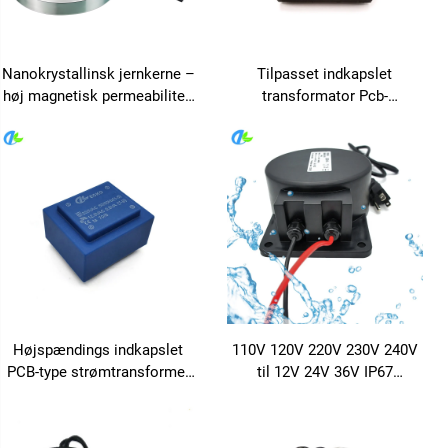
Nanokrystallinsk jernkerne –
Tilpasset indkapslet
høj magnetisk permeabilitet,
transformator Pcb-
lav tab induktor magnetisk
transformator 24 V 12 V 220
kerne – støjsikring,
V 480 V transformator
brugerdefineret størrelse
klasse F isoleringsmateriale
Højspændings indkapslet
110V 120V 220V 230V 240V
PCB-type strømtransformer
til 12V 24V 36V IP67
0,8VA 1,5VA 2VA output 24V
Transformer til Halogen
og 36V frekvens 50Hz til
Lampe Pool Lys
110V 115V 220V 230V 12V
Sikkerhedssikret Vandtæt