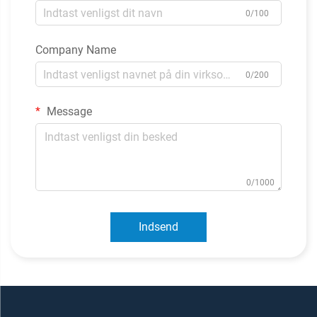
0/100
Company Name
0/200
Message
0/1000
Indsend