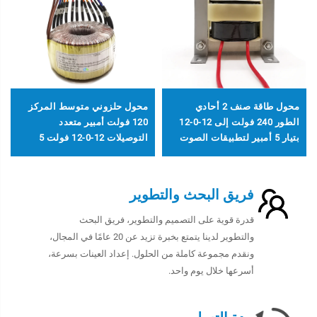
محول طاقة صنف 2 أحادي
محول حلزوني متوسط المركز
الطور 240 فولت إلى 12-0-12
120 فولت أمبير متعدد
بتيار 5 أمبير لتطبيقات الصوت
التوصيلات 12-0-12 فولت 5
أمبير، 6-0-6 فولت 10 أمبير،
مدخل 380 فولت و 36 فولت،
مخرج 240 فولت، 230 فولت،
فريق البحث والتطوير
120 فولت
قدرة قوية على التصميم والتطوير، فريق البحث
والتطوير لدينا يتمتع بخبرة تزيد عن 20 عامًا في المجال،
ونقدم مجموعة كاملة من الحلول. إعداد العينات بسرعة،
أسرعها خلال يوم واحد.