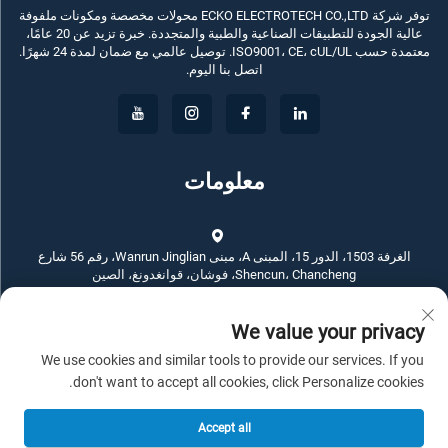
توفر شركة ECKO ELECTROTECH CO.,LTD محولات مخصصة ومكونات ملفوفة
عالية الجودة للتطبيقات الصناعية والطبية والمتجددة. خبرة تزيد عن 20 عامًا،
معتمدة حسب ISO9001، CE، cUL/UL. توصيل عالمي مع ضمان لمدة 24 شهرًا.
اتصل بنا اليوم.
معلومات
الغرفة 1503، الدور 15، المبنى A، مبنى Wanrun Jinglian، رقم 56 شارع
Shencun، Chancheng، فوشان، قوانغدونغ، الصين
We value your privacy
+86-757-83789311
We use cookies and similar tools to provide our services. If you
[email protected]
don't want to accept all cookies, click Personalize cookies.
Accept all