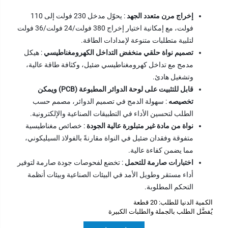
إخراج مرن متعدد الجهد
: يحوّل مدخل 230 فولت إلى 110
فولت، مع إمكانية اختيار إخراج 380 فولت/24 فولت/36 فولت
لتلبية متطلبات متنوعة لإمدادات الطاقة.
تصميم نواة حلقي منخفض التداخل الكهرومغناطيسي
: هيكل
مدمج مع تداخل كهرومغناطيسي ضئيل، وكثافة طاقة عالية،
وتشغيل هادئ.
قابل للتثبيت على لوحة الدوائر المطبوعة (PCB) ويمكن
تخصيصه
: سهولة الدمج في تصميم الدوائر، مصمم حسب
الطلب لتحسين الأداء في التطبيقات الصناعية والإلكترونية.
نواة من مادة غير متبلورة عالية الجودة
: خصائص مغناطيسية
متفوقة وفقدان ضئيل في النواة مقارنةً بالفولاذ السيليكوني،
مما يضمن كفاءة عالية.
اختبارات صارمة للتحمل
: تخضع لفحوصات جودة صارمة لتوفير
أداء مستقر وطويل الأمد في البيئات الصناعية وبيئات أنظمة
التحكم المطلوبة.
الكمية الدنيا للطلب: 20 قطعة
يُفضَّل الطلب بالجملة والطلبات الكبيرة