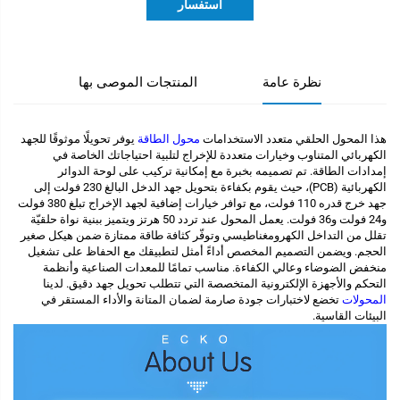
استفسار
نظرة عامة
المنتجات الموصى بها
هذا المحول الحلقي متعدد الاستخدامات
محول الطاقة
يوفر تحويلًا موثوقًا للجهد
الكهربائي المتناوب وخيارات متعددة للإخراج لتلبية احتياجاتك الخاصة في
إمدادات الطاقة. تم تصميمه بخبرة مع إمكانية تركيب على لوحة الدوائر
الكهربائية (PCB)، حيث يقوم بكفاءة بتحويل جهد الدخل البالغ 230 فولت إلى
جهد خرج قدره 110 فولت، مع توافر خيارات إضافية لجهد الإخراج تبلغ 380 فولت
و24 فولت و36 فولت. يعمل المحول عند تردد 50 هرتز ويتميز ببنية نواة حلقيّة
تقلل من التداخل الكهرومغناطيسي وتوفّر كثافة طاقة ممتازة ضمن هيكل صغير
الحجم. ويضمن التصميم المخصص أداءً أمثل لتطبيقك مع الحفاظ على تشغيل
منخفض الضوضاء وعالي الكفاءة. مناسب تمامًا للمعدات الصناعية وأنظمة
التحكم والأجهزة الإلكترونية المتخصصة التي تتطلب تحويل جهد دقيق. لدينا
المحولات
تخضع لاختبارات جودة صارمة لضمان المتانة والأداء المستقر في
البيئات القاسية.