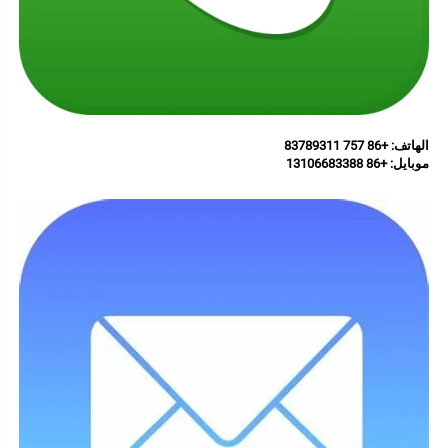
الهاتف: +86 757 83789311 
موبايل: 
+86 13106683388 