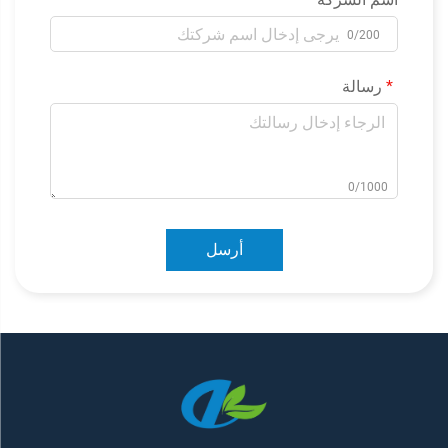
0/200
رسالة
0/1000
أرسل