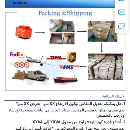
الأسئلة الشائعة
1. هل يمكنكم تعديل المقاس ليكون الارتفاع XX مم، العرض XX مم؟ 
نعم سيدي، يمكن تخصيص المقاس. بيانات أبعادنا هي بيانات نموذجية للإرشاد، 
ونرحب بالتخصيص. 
2. أحتاج قدرة كهربائية تتراوح من محول XXVA إلى XXVA. 
نعم سيدي، نحن ننتج نطاق قدرة المحولات من 1 فولت-أمبير إلى 25 كيلو 