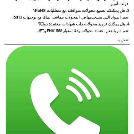
فولت-أمبير. 
3. هل يمكنكم تصنيع محولات متوافقة مع متطلبات RoHS؟ 
نعم. المواد التي نستخدمها في المحولات تتماشى تمامًا مع توجيهات RoHS. 
4. هل يمكنك تزويد محولات ذات شهادات معتمدة دوليًا؟ 
نعم. تم بالفعل اعتماد محولاتنا وفقًا لمعيار EN61558 وJET. 
اتصل بنا