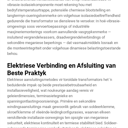
vibrasie-isolasiekomponente moet rekening hou met
bedryfstemperatuurtrappe, potensiële chemiese blootstelling en
langtermyn-oueringskenmerke om volgehoue isolasiedoeltreffendheid
gedurende die transformator se dienslewe te verseker. In hoë-vibrasie-
omgewings soos vervoertoepassings of industriële
masjineriemonterings voorkom aanvullende vasgrypkenmerke —
insluitend vergrendelwassers, draadvergrendelverbindings of
sekondêre meganiese beperkings — dat vasmaakmiddels losraak en
die monteerintegriteit onder volgehoue dinamiese belastingstoestande
behou.
Elektriese Verbinding en Afsluiting van
Beste Praktyk
Elektriese aansluitingsmetodes vir toroïdale transformators het 'n
beduidende impak op beide prestasiebetroubaarheid en
installasieveiligheid, wat noukeurige aandag vereis vir
geleierdimensies, terminasietegnieke en
spanningontlastingvoorsienings. Primêre en sekondêre
windingsaansluitings maak gewoonlik gebruik van soldeerklemme,
skroefklemme of vlieënde-leidingkonfigurasies, waarvan elkeen
verskillende installasie-oorwegings ten opsigte van meganiese
sekuriteit, elektriese kontinuïteit en termiese stabiliteit bied. Soldeer-