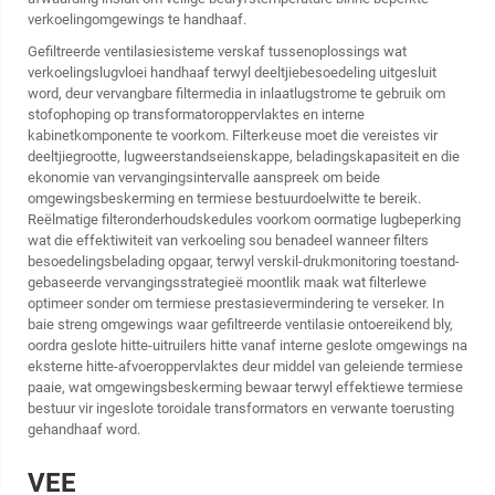
verkoelingomgewings te handhaaf.
Gefiltreerde ventilasiesisteme verskaf tussenoplossings wat
verkoelingslugvloei handhaaf terwyl deeltjiebesoedeling uitgesluit
word, deur vervangbare filtermedia in inlaatlugstrome te gebruik om
stofophoping op transformatoroppervlaktes en interne
kabinetkomponente te voorkom. Filterkeuse moet die vereistes vir
deeltjiegrootte, lugweerstandseienskappe, beladingskapasiteit en die
ekonomie van vervangingsintervalle aanspreek om beide
omgewingsbeskerming en termiese bestuurdoelwitte te bereik.
Reëlmatige filteronderhoudskedules voorkom oormatige lugbeperking
wat die effektiwiteit van verkoeling sou benadeel wanneer filters
besoedelingsbelading opgaar, terwyl verskil-drukmonitoring toestand-
gebaseerde vervangingsstrategieë moontlik maak wat filterlewe
optimeer sonder om termiese prestasievermindering te verseker. In
baie streng omgewings waar gefiltreerde ventilasie ontoereikend bly,
oordra geslote hitte-uitruilers hitte vanaf interne geslote omgewings na
eksterne hitte-afvoeroppervlaktes deur middel van geleiende termiese
paaie, wat omgewingsbeskerming bewaar terwyl effektiewe termiese
bestuur vir ingeslote toroidale transformators en verwante toerusting
gehandhaaf word.
VEE