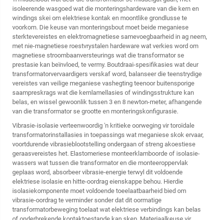
isoleerende wasgoed wat die monteringshardeware van die kern en
windings skei om elektriese kontak en moontlike grondlusse te
voorkom. Die keuse van monteringsbout moet beide meganiese
sterktevereistes en elektromagnetiese samevoegbaarheid in ag neem,
met nie-magnetiese roestvrystalen hardeware wat verkies word om
magnetiese stroombaanversteurings wat die transformator se
prestasie kan beïnvloed, te vermy. Boutdraai-spesifikasies wat deur
transformatorvervaardigers verskaf word, balanseer die teenstrydige
vereistes van veilige meganiese vashegting teenoor buitensporige
saampreskrags wat die kernlamellasies of windingsstrukture kan
belas, en wissel gewoonlik tussen 3 en 8 newton-meter, afhangende
van die transformator se grootte en monteringskonfigurasie.
Vibrasie-isolasie verteenwoordig 'n kritieke oorweging vir toroïdale
transformatorinstallasies in toepassings wat meganiese skok ervaar,
voortdurende vibrasieblootstelling ondergaan of streng akoestiese
geraasvereistes het. Elastomeriese monteerklamboorde of isolasie-
wassers wat tussen die transformator en die monteeroppervlak
geplaas word, absorbeer vibrasie-energie terwyl dit voldoende
elektriese isolasie en hitte-oordrag eienskappe behou. Hierdie
isolasiekomponente moet voldoende toeelaatbaarheid bied om
vibrasie-oordrag te verminder sonder dat dit oormatige
transformatorbeweging toelaat wat elektriese verbindings kan belas
of onderbrekende kontaktoestande kan skep. Materiaalkeuse vir