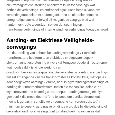
kragverbindings weg van sensitiewe seinpaaie te rig wat aan
elektromagnetiese steuring onderwerp is. In toepassings wat
herhaalde verbindings- en ontkoppelingsiklusse behels, voorkom
verbindingsstelsels met sluitmeganismes en sleuteloriëntasies
onregmatige pasmaat terwyl dit meganiese vasgryp bied wat
hanteringskragte weerstaan sonder dat spanning op
transformerverbindings of interne windingsverbindings toegepas word.
Aarding- en Elektriese Veiligheids-
oorwegings
Die daarstelling van behoorlike aardingverbindings vir toroïdale
transformators beskerm teen elektriese skokgevare, beperk
elektromagnetiese steuring en verskaf terugvoerpadde vir foutstrome
wat noodsaaklik is vir die werking van
oorstroombeskermingsapparate. Die vereistes vir aardingsverbindings
wissel afhangende van die transformator se konstruksie, met opsies
soos toegewyde aardingsklemme, behuisingverbindingvoorsienings of
aarding deur monteerhardeware, indien die toepaslike isolasie- en
vryruimtevereistes bevredig word. Eenpunt-aardingsstrategieë blyk
gewoonlik die mees doeltreffend te wees om aardlusstrome wat
moontlik geraas in sensitiewe stroombane kan veroorsaak, tot 'n
minimum te beperk; aardingsverbindings word dus by die behuising of
die stelselaardingverwysingspunt tot stand gebring eerder as dat