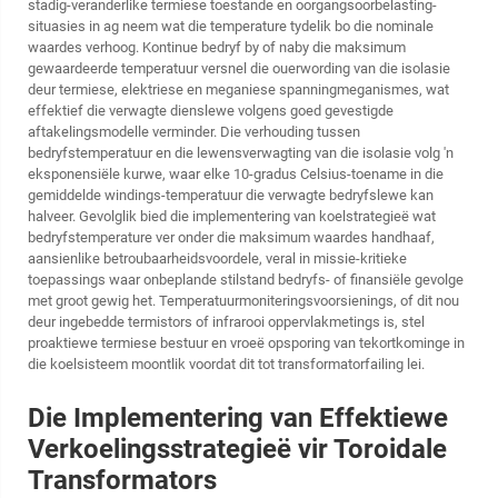
stadig-veranderlike termiese toestande en oorgangsoorbelasting-
situasies in ag neem wat die temperature tydelik bo die nominale
waardes verhoog. Kontinue bedryf by of naby die maksimum
gewaardeerde temperatuur versnel die ouerwording van die isolasie
deur termiese, elektriese en meganiese spanningmeganismes, wat
effektief die verwagte dienslewe volgens goed gevestigde
aftakelingsmodelle verminder. Die verhouding tussen
bedryfstemperatuur en die lewensverwagting van die isolasie volg 'n
eksponensiële kurwe, waar elke 10-gradus Celsius-toename in die
gemiddelde windings-temperatuur die verwagte bedryfslewe kan
halveer. Gevolglik bied die implementering van koelstrategieë wat
bedryfstemperature ver onder die maksimum waardes handhaaf,
aansienlike betroubaarheidsvoordele, veral in missie-kritieke
toepassings waar onbeplande stilstand bedryfs- of finansiële gevolge
met groot gewig het. Temperatuurmoniteringsvoorsienings, of dit nou
deur ingebedde termistors of infrarooi oppervlakmetings is, stel
proaktiewe termiese bestuur en vroeë opsporing van tekortkominge in
die koelsisteem moontlik voordat dit tot transformatorfailing lei.
Die Implementering van Effektiewe
Verkoelingsstrategieë vir Toroidale
Transformators