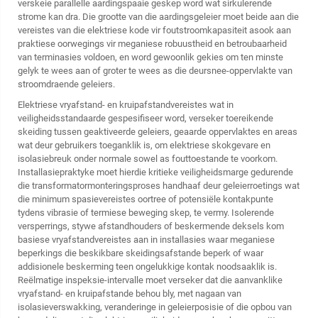
verskeie parallelle aardingspaaie geskep word wat sirkulerende
strome kan dra. Die grootte van die aardingsgeleier moet beide aan die
vereistes van die elektriese kode vir foutstroomkapasiteit asook aan
praktiese oorwegings vir meganiese robuustheid en betroubaarheid
van terminasies voldoen, en word gewoonlik gekies om ten minste
gelyk te wees aan of groter te wees as die deursnee-oppervlakte van
stroomdraende geleiers.
Elektriese vryafstand- en kruipafstandvereistes wat in
veiligheidsstandaarde gespesifiseer word, verseker toereikende
skeiding tussen geaktiveerde geleiers, geaarde oppervlaktes en areas
wat deur gebruikers toeganklik is, om elektriese skokgevare en
isolasiebreuk onder normale sowel as fouttoestande te voorkom.
Installasiepraktyke moet hierdie kritieke veiligheidsmarge gedurende
die transformatormonteringsproses handhaaf deur geleierroetings wat
die minimum spasievereistes oortree of potensiële kontakpunte
tydens vibrasie of termiese beweging skep, te vermy. Isolerende
versperrings, stywe afstandhouders of beskermende deksels kom
basiese vryafstandvereistes aan in installasies waar meganiese
beperkings die beskikbare skeidingsafstande beperk of waar
addisionele beskerming teen ongelukkige kontak noodsaaklik is.
Reëlmatige inspeksie-intervalle moet verseker dat die aanvanklike
vryafstand- en kruipafstande behou bly, met nagaan van
isolasieverswakking, veranderinge in geleierposisie of die opbou van