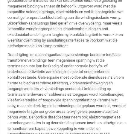
gebaseerde terminasies verskaf uitstekende elektriese geleiding en
meganiese binding wanneer dit behoorlik uitgevoer word met die
toepaslike soldeerlegerings, vloei middels en verhittingstegnieke wat
oormatige temperatuurblootstelling aan die windingsisolasie vermy.
Skroefklem-aansluitings bied gerief vir veldverwydering, maar vereis
behoorlike wringkragtoepassing, draadvoorbereiding en anti-
oksidasiebehandeling om langtermynkontakintegriteit te verseker en
weerstandverhitting by aansluitingsinterfaces te voorkom wat die
stelselprestasie kan kompromitteer.
Draadrigting- en spanningontlastingvoorsienings beskerm toroïdale
transformerverbindings teen meganiese spanning wat die
terminasiepunte kan beskadig of onder normale bedryfs- of
onderhoudsaktiwiteite aanleiding kan gee tot onderbrekende
kontaktoestande. Geleierpaaie moet voldoende dienslusse insluit om
ruimte te bied vir termiese uitsetting, vibrasiemiesbeweging en
toegangsvereistes vir verbindings sonder dat trekbelasting op
terminasiehardeware of soldeerlasies toegepas word. Kabelbandjies,
kleefankerstukke of toegewyde spanningontlastingsklemme wat
naby, maar nie direk by, die terminasiepunte geplaas word nie, versprei
meganiese kragte oor groter areas terwyl geleierposisie-stabiliteit
behou word. Behoorlike draadbestuur neem ook elektromagnetiese
samehangvereistes in ag deur skeiding tussen inset- en uitsetgeleiers
te handhaaf om kapasitiewe koppeling te verminder, en