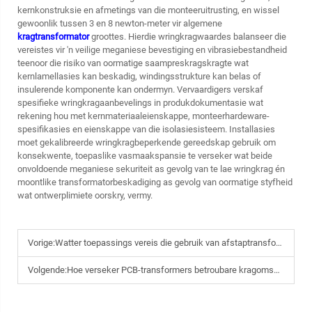
kernkonstruksie en afmetings van die monteeruitrusting, en wissel
gewoonlik tussen 3 en 8 newton-meter vir algemene
kragtransformator
groottes. Hierdie wringkragwaardes balanseer die
vereistes vir 'n veilige meganiese bevestiging en vibrasiebestandheid
teenoor die risiko van oormatige saampreskragskragte wat
kernlamellasies kan beskadig, windingsstrukture kan belas of
insulerende komponente kan ondermyn. Vervaardigers verskaf
spesifieke wringkragaanbevelings in produkdokumentasie wat
rekening hou met kernmateriaaleienskappe, monteerhardeware-
spesifikasies en eienskappe van die isolasiesisteem. Installasies
moet gekalibreerde wringkragbeperkende gereedskap gebruik om
konsekwente, toepaslike vasmaakspansie te verseker wat beide
onvoldoende meganiese sekuriteit as gevolg van te lae wringkrag én
moontlike transformatorbeskadiging as gevolg van oormatige styfheid
wat ontwerplimiete oorskry, vermy.
Vorige:
Watter toepassings vereis die gebruik van afstaptransformators?
Volgende:
Hoe verseker PCB-transformers betroubare kragomsetting op stroombane?