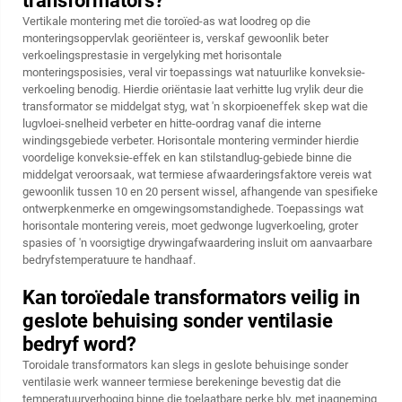
transformators?
Vertikale montering met die toroïed-as wat loodreg op die
monteringsoppervlak georiënteer is, verskaf gewoonlik beter
verkoelingsprestasie in vergelyking met horisontale
monteringsposisies, veral vir toepassings wat natuurlike konveksie-
verkoeling benodig. Hierdie oriëntasie laat verhitte lug vrylik deur die
transformator se middelgat styg, wat 'n skorpioeneffek skep wat die
lugvloei-snelheid verbeter en hitte-oordrag vanaf die interne
windingsgebiede verbeter. Horisontale montering verminder hierdie
voordelige konveksie-effek en kan stilstandlug-gebiede binne die
middelgat veroorsaak, wat termiese afwaarderingsfaktore vereis wat
gewoonlik tussen 10 en 20 persent wissel, afhangende van spesifieke
ontwerpkenmerke en omgewingsomstandighede. Toepassings wat
horisontale montering vereis, moet gedwonge lugverkoeling, groter
spasies of 'n voorsigtige drywingafwaardering insluit om aanvaarbare
bedryfstemperatuure te handhaaf.
Kan toroïedale transformators veilig in
geslote behuising sonder ventilasie
bedryf word?
Toroidale transformators kan slegs in geslote behuisinge sonder
ventilasie werk wanneer termiese berekeninge bevestig dat die
temperatuurverhoging binne die toelaatbare perke bly, met inagneming