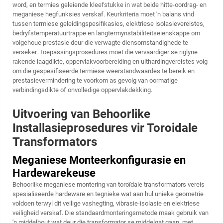
word, en termies geleiende kleefstukke in wat beide hitte-oordrag- en
meganiese hegfunksies verskaf. Keurkriteria moet 'n balans vind
tussen termiese geleidingspesifikasies, elektriese isolasievereistes,
bedryfstemperatuurtrappe en langtermynstabiliteitseienskappe om
volgehoue prestasie deur die verwagte diensomstandighede te
verseker. Toepassingsprosedures moet die vervaardiger se riglyne
rakende laagdikte, oppervlakvoorbereiding en uithardingvereistes volg
om die gespesifiseerde termiese weerstandwaardes te bereik en
prestasievermindering te voorkom as gevolg van oormatige
verbindingsdikte of onvolledige oppervlakdekking.
Uitvoering van Behoorlike
Installasieprosedures vir Toroidale
Transformators
Meganiese Monteerkonfigurasie en
Hardewarekeuse
Behoorlike meganiese montering van toroïdale transformators vereis
spesialiseerde hardeware en tegnieke wat aan hul unieke geometrie
voldoen terwyl dit veilige vashegting, vibrasie-isolasie en elektriese
veiligheid verskaf. Die standaardmonteringsmetode maak gebruik van
'n middelbout wat deur die transformator se middelgat gaan, met