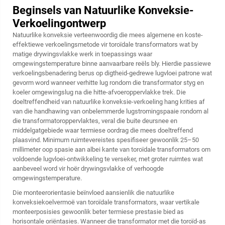
Beginsels van Natuurlike Konveksie-
Verkoelingontwerp
Natuurlike konveksie verteenwoordig die mees algemene en koste-
effektiewe verkoelingsmetode vir toroïdale transformators wat by
matige drywingsvlakke werk in toepassings waar
omgewingstemperature binne aanvaarbare reëls bly. Hierdie passiewe
verkoelingsbenadering berus op digtheid-gedrewe lugvloei patrone wat
gevorm word wanneer verhitte lug rondom die transformator styg en
koeler omgewingslug na die hitte-afvoeroppervlakke trek. Die
doeltreffendheid van natuurlike konveksie-verkoeling hang krities af
van die handhawing van onbelemmerde lugstromingspaaie rondom al
die transformatoroppervlaktes, veral die buite deursnee en
middelgatgebiede waar termiese oordrag die mees doeltreffend
plaasvind. Minimum ruimtevereistes spesifiseer gewoonlik 25–50
millimeter oop spasie aan albei kante van toroïdale transformators om
voldoende lugvloei-ontwikkeling te verseker, met groter ruimtes wat
aanbeveel word vir hoër drywingsvlakke of verhoogde
omgewingstemperature.
Die monteerorientasie beïnvloed aansienlik die natuurlike
konveksiekoelvermoë van toroïdale transformators, waar vertikale
monteerposisies gewoonlik beter termiese prestasie bied as
horisontale oriëntasies. Wanneer die transformator met die toroïd-as