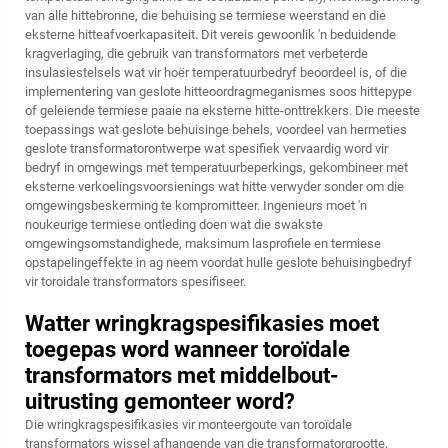
van alle hittebronne, die behuising se termiese weerstand en die
eksterne hitteafvoerkapasiteit. Dit vereis gewoonlik 'n beduidende
kragverlaging, die gebruik van transformators met verbeterde
insulasiestelsels wat vir hoër temperatuurbedryf beoordeel is, of die
implementering van geslote hitteoordragmeganismes soos hittepype
of geleiende termiese paaie na eksterne hitte-onttrekkers. Die meeste
toepassings wat geslote behuisinge behels, voordeel van hermeties
geslote transformatorontwerpe wat spesifiek vervaardig word vir
bedryf in omgewings met temperatuurbeperkings, gekombineer met
eksterne verkoelingsvoorsienings wat hitte verwyder sonder om die
omgewingsbeskerming te kompromitteer. Ingenieurs moet 'n
noukeurige termiese ontleding doen wat die swakste
omgewingsomstandighede, maksimum lasprofiele en termiese
opstapelingeffekte in ag neem voordat hulle geslote behuisingbedryf
vir toroidale transformators spesifiseer.
Watter wringkragspesifikasies moet
toegepas word wanneer toroïdale
transformators met middelbout-
uitrusting gemonteer word?
Die wringkragspesifikasies vir monteergoute van toroïdale
transformators wissel afhangende van die transformatorgrootte,