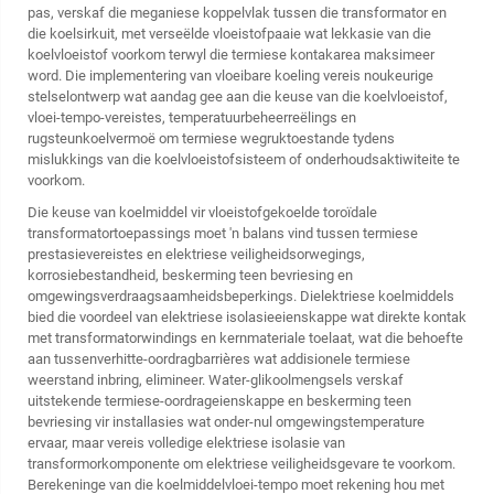
pas, verskaf die meganiese koppelvlak tussen die transformator en
die koelsirkuit, met verseëlde vloeistofpaaie wat lekkasie van die
koelvloeistof voorkom terwyl die termiese kontakarea maksimeer
word. Die implementering van vloeibare koeling vereis noukeurige
stelselontwerp wat aandag gee aan die keuse van die koelvloeistof,
vloei-tempo-vereistes, temperatuurbeheerreëlings en
rugsteunkoelvermoë om termiese wegruktoestande tydens
mislukkings van die koelvloeistofsisteem of onderhoudsaktiwiteite te
voorkom.
Die keuse van koelmiddel vir vloeistofgekoelde toroïdale
transformatortoepassings moet 'n balans vind tussen termiese
prestasievereistes en elektriese veiligheidsorwegings,
korrosiebestandheid, beskerming teen bevriesing en
omgewingsverdraagsaamheidsbeperkings. Dielektriese koelmiddels
bied die voordeel van elektriese isolasieeienskappe wat direkte kontak
met transformatorwindings en kernmateriale toelaat, wat die behoefte
aan tussenverhitte-oordragbarrières wat addisionele termiese
weerstand inbring, elimineer. Water-glikoolmengsels verskaf
uitstekende termiese-oordrageienskappe en beskerming teen
bevriesing vir installasies wat onder-nul omgewingstemperature
ervaar, maar vereis volledige elektriese isolasie van
transformorkomponente om elektriese veiligheidsgevare te voorkom.
Berekeninge van die koelmiddelvloei-tempo moet rekening hou met