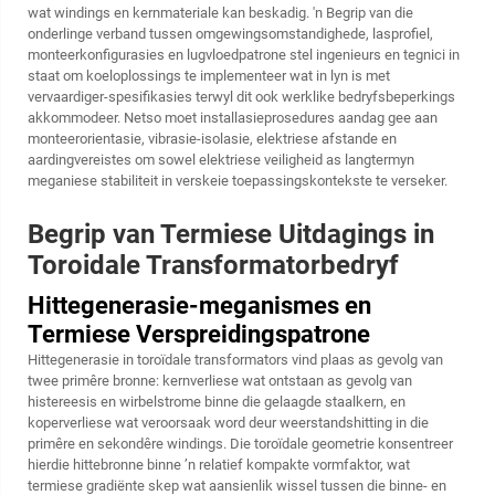
wat windings en kernmateriale kan beskadig. 'n Begrip van die
onderlinge verband tussen omgewingsomstandighede, lasprofiel,
monteerkonfigurasies en lugvloedpatrone stel ingenieurs en tegnici in
staat om koeloplossings te implementeer wat in lyn is met
vervaardiger-spesifikasies terwyl dit ook werklike bedryfsbeperkings
akkommodeer. Netso moet installasieprosedures aandag gee aan
monteerorientasie, vibrasie-isolasie, elektriese afstande en
aardingvereistes om sowel elektriese veiligheid as langtermyn
meganiese stabiliteit in verskeie toepassingskontekste te verseker.
Begrip van Termiese Uitdagings in
Toroidale Transformatorbedryf
Hittegenerasie-meganismes en
Termiese Verspreidingspatrone
Hittegenerasie in toroïdale transformators vind plaas as gevolg van
twee primêre bronne: kernverliese wat ontstaan as gevolg van
histereesis en wirbelstrome binne die gelaagde staalkern, en
koperverliese wat veroorsaak word deur weerstandshitting in die
primêre en sekondêre windings. Die toroïdale geometrie konsentreer
hierdie hittebronne binne ’n relatief kompakte vormfaktor, wat
termiese gradiënte skep wat aansienlik wissel tussen die binne- en