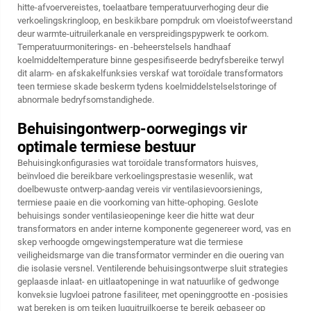
hitte-afvoervereistes, toelaatbare temperatuurverhoging deur die
verkoelingskringloop, en beskikbare pompdruk om vloeistofweerstand
deur warmte-uitruilerkanale en verspreidingspypwerk te oorkom.
Temperatuurmoniterings- en -beheerstelsels handhaaf
koelmiddeltemperature binne gespesifiseerde bedryfsbereike terwyl
dit alarm- en afskakelfunksies verskaf wat toroïdale transformators
teen termiese skade beskerm tydens koelmiddelstelselstoringe of
abnormale bedryfsomstandighede.
Behuisingontwerp-oorwegings vir
optimale termiese bestuur
Behuisingkonfigurasies wat toroïdale transformators huisves,
beïnvloed die bereikbare verkoelingsprestasie wesenlik, wat
doelbewuste ontwerp-aandag vereis vir ventilasievoorsienings,
termiese paaie en die voorkoming van hitte-ophoping. Geslote
behuisings sonder ventilasieopeninge keer die hitte wat deur
transformators en ander interne komponente gegenereer word, vas en
skep verhoogde omgewingstemperature wat die termiese
veiligheidsmarge van die transformator verminder en die ouering van
die isolasie versnel. Ventilerende behuisingsontwerpe sluit strategies
geplaasde inlaat- en uitlaatopeninge in wat natuurlike of gedwonge
konveksie lugvloei patrone fasiliteer, met openinggrootte en -posisies
wat bereken is om teiken luguitruilkoerse te bereik gebaseer op