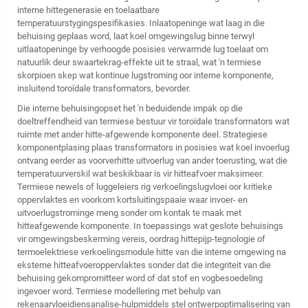
interne hittegenerasie en toelaatbare
temperatuurstygingspesifikasies. Inlaatopeninge wat laag in die
behuising geplaas word, laat koel omgewingslug binne terwyl
uitlaatopeninge by verhoogde posisies verwarmde lug toelaat om
natuurlik deur swaartekrag-effekte uit te straal, wat 'n termiese
skorpioen skep wat kontinue lugstroming oor interne komponente,
insluitend toroïdale transformators, bevorder.
Die interne behuisingopset het 'n beduidende impak op die
doeltreffendheid van termiese bestuur vir toroïdale transformators wat
ruimte met ander hitte-afgewende komponente deel. Strategiese
komponentplasing plaas transformators in posisies wat koel invoerlug
ontvang eerder as voorverhitte uitvoerlug van ander toerusting, wat die
temperatuurverskil wat beskikbaar is vir hitteafvoer maksimeer.
Termiese newels of luggeleiers rig verkoelingslugvloei oor kritieke
oppervlaktes en voorkom kortsluitingspaaie waar invoer- en
uitvoerlugstrominge meng sonder om kontak te maak met
hitteafgewende komponente. In toepassings wat geslote behuisings
vir omgewingsbeskerming vereis, oordrag hittepijp-tegnologie of
termoelektriese verkoelingsmodule hitte van die interne omgewing na
eksterne hitteafvoeroppervlaktes sonder dat die integriteit van die
behuising gekompromitteer word of dat stof en vogbesoedeling
ingevoer word. Termiese modellering met behulp van
rekenaarvloeidiensanalise-hulpmiddels stel ontwerpoptimalisering van