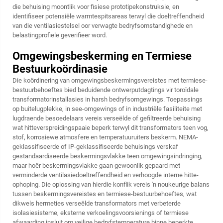
die behuising moontlik voor fisiese prototipekonstruksie, en
identifiseer potensiële warmtespitsareas terwyl die doeltreffendheid
van die ventilasiestelsel oor verwagte bedryfsomstandighede en
belastingprofiele geverifieer word.
Omgewingsbeskerming en Termiese
Bestuurkoördinasie
Die koördinering van omgewingsbeskermingsvereistes met termiese-
bestuurbehoeftes bied beduidende ontwerputdagtings vir toroïdale
transformatorinstallasies in harsh bedryfsomgewings. Toepassings
op buitelugplekke, in see-omgewings of in industriële fasiliteite met
lugdraende besoedelaars vereis verseëlde of gefiltreerde behuising
wat hitteverspreidingspaaie beperk terwyl dit transformators teen vog,
stof, korrosiewe atmosfere en temperatuuruiters beskerm. NEMA-
geklassifiseerde of IP-geklassifiseerde behuisings verskaf
gestandaardiseerde beskermingsvlakke teen omgewingsindringing,
maar hoër beskermingsvlakke gaan gewoonlik gepaard met
verminderde ventilasiedoeltreffendheid en verhoogde interne hitte-
ophoping. Die oplossing van hierdie konflik vereis 'n noukeurige balans
tussen beskermingsvereistes en termiese-bestuurbehoeftes, wat
dikwels hermeties verseëlde transformators met verbeterde
isolasiesisteme, eksterne verkoelingsvoorsienings of termiese
afwaarding insluit om veilige bedryfstemperature binne beperkte