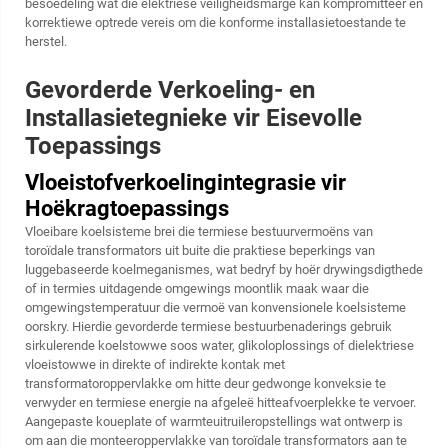
besoedeling wat die elektriese veiligheidsmarge kan kompromitteer en
korrektiewe optrede vereis om die konforme installasietoestande te
herstel.
Gevorderde Verkoeling- en
Installasietegnieke vir Eisevolle
Toepassings
Vloeistofverkoelingintegrasie vir
Hoëkragtoepassings
Vloeibare koelsisteme brei die termiese bestuurvermoëns van
toroïdale transformators uit buite die praktiese beperkings van
luggebaseerde koelmeganismes, wat bedryf by hoër drywingsdigthede
of in termies uitdagende omgewings moontlik maak waar die
omgewingstemperatuur die vermoë van konvensionele koelsisteme
oorskry. Hierdie gevorderde termiese bestuurbenaderings gebruik
sirkulerende koelstowwe soos water, glikoloplossings of dielektriese
vloeistowwe in direkte of indirekte kontak met
transformatoroppervlakke om hitte deur gedwonge konveksie te
verwyder en termiese energie na afgeleë hitteafvoerplekke te vervoer.
Aangepaste koueplate of warmteuitruileropstellings wat ontwerp is
om aan die monteeroppervlakke van toroïdale transformators aan te