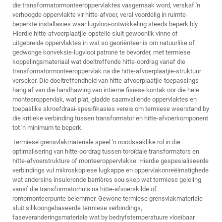
die transformatormonteeroppervlaktes vasgemaak word, verskaf 'n
verhoogde oppervlakte vir hitte-afvoer, veral voordelig in ruimte-
beperkte installasies waar lugvlooi-ontwikkeling steeds beperk bly.
Hierdie hitte-afvoerplaatjie-opstelle sluit gewoonlik vinne of
uitgebreide oppervlaktes in wat so georiënteer is om natuurlike of
gedwonge konveksie-lugvlooi patrone te bevorder, met termiese
koppelingsmateriaal wat doeltreffende hitte-oordrag vanaf die
transformatormonteeroppervlak na die hitte-afvoerplaatjie-struktuur
verseker. Die doeltreffendheid van hitte-afvoerplaatjie-toepassings
hang af van die handhawing van intieme fisiese kontak oor die hele
monteeroppervlak, wat plat, gladde saamvallende oppervlaktes en
toepaslike skroefdraai-spesifikasies vereis om termiese weerstand by
die kritieke verbinding tussen transformator en hitte-afvoerkomponent
tot 'n minimum te beperk.
Termiese grensvlakmateriale speel 'n noodsaaklike rol in die
optimalisering van hitte-oordrag tussen toroïdale transformators en
hitte-afvoerstrukture of monteeroppervlakke. Hierdie gespesialiseerde
verbindings vul mikroskopiese lugkappe en oppervlakonreëlmatighede
wat andersins insulerende barrières sou skep wat termiese geleiing
vanaf die transformatorhuis na hitte-afvoerskilde of
rompmonteerpunte belemmer. Gewone termiese grensvlakmateriale
sluit silikoongebaseerde termiese verbindings,
faseveranderingsmateriale wat by bedryfstemperatuure vloeibaar