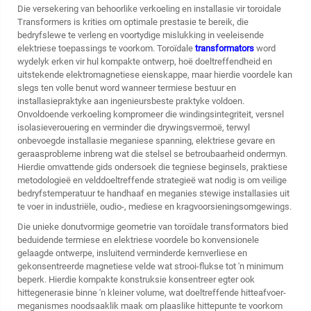
Die versekering van behoorlike verkoeling en installasie vir
toroidale
Transformers
is krities om optimale prestasie te bereik, die
bedryfslewe te verleng en voortydige mislukking in veeleisende
elektriese toepassings te voorkom. Toroïdale
transformators
word
wydelyk erken vir hul kompakte ontwerp, hoë doeltreffendheid en
uitstekende elektromagnetiese eienskappe, maar hierdie voordele kan
slegs ten volle benut word wanneer termiese bestuur en
installasiepraktyke aan ingenieursbeste praktyke voldoen.
Onvoldoende verkoeling kompromeer die windingsintegriteit, versnel
isolasieverouering en verminder die drywingsvermoë, terwyl
onbevoegde installasie meganiese spanning, elektriese gevare en
geraasprobleme inbreng wat die stelsel se betroubaarheid ondermyn.
Hierdie omvattende gids ondersoek die tegniese beginsels, praktiese
metodologieë en velddoeltreffende strategieë wat nodig is om veilige
bedryfstemperatuur te handhaaf en meganies stewige installasies uit
te voer in industriële, oudio-, mediese en kragvoorsieningsomgewings.
Die unieke donutvormige geometrie van toroïdale transformators bied
beduidende termiese en elektriese voordele bo konvensionele
gelaagde ontwerpe, insluitend verminderde kernverliese en
gekonsentreerde magnetiese velde wat strooi-flukse tot 'n minimum
beperk. Hierdie kompakte konstruksie konsentreer egter ook
hittegenerasie binne 'n kleiner volume, wat doeltreffende hitteafvoer-
meganismes noodsaaklik maak om plaaslike hittepunte te voorkom