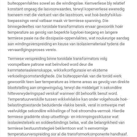
buiteoppervlaktes sowel as die windingslae. Kernverliese bly relatief
konstant ongeag die lasvoorwaardes, terwyl koperverliese eweredig
toeneem met die vierkant van die lasstroom, wat hoë-bedryfsiklus-
toepassings veral vatbaar maak vir termiese spanning. Die
binnegedeeltes van toroïdale transformators ervaar gewoonlik hoër
temperature as gevolg van beperkte lugvloei-toegang en langere
termiese paaie na die dissipasie-oppervlaktes, wat noukeurige aandag
aan windingsverspreiding en keuse van isolasiemateriaal tydens die
vervaardigingsproses vereis.
Termiese verspreiding binne toroïdale transformators volg
voorspelbare patrone wat beïnvloed word deur die
kernmateriaaleienskappe, wikkelkonfigurasie en eksterne
verkoelingsomstandighede. Die buiteoppervlak van die toroïd werk
gewoonlik teen laer temperature as interne areas as gevolg van direkte
blootstelling aan omgewingslug, terwyl die middelgat 'n sekondêre
hitteverwyderingspad verskaf wanneer dit behoorlik benut word.
Temperatuurverskille tussen wikkelvlakke kan onder volgehoude hoë-
belastingtoestande beduidende vlakke bereik, veral in ontwerpe met
veelvuldige sekondêre wikkelinge of hoë stroomdra-vermoë. Hierdie
termiese gradiënte skep uitsettings- en inkrimpingssiklusse wat
isolasiestelsels en soldeerbindings belas, wat die belangrikheid van
termiese bestuurstrategieë beklemtoon wat 'n eenvormige
temperatuurverspreiding oor al die transformorkomponente handhaaf.