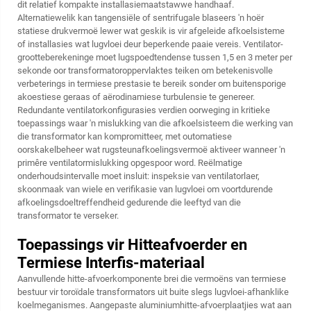
dit relatief kompakte installasiemaatstawwe handhaaf.
Alternatiewelik kan tangensiële of sentrifugale blaseers 'n hoër
statiese drukvermoë lewer wat geskik is vir afgeleide afkoelsisteme
of installasies wat lugvloei deur beperkende paaie vereis. Ventilator-
grootteberekeninge moet lugspoedtendense tussen 1,5 en 3 meter per
sekonde oor transformatoroppervlaktes teiken om betekenisvolle
verbeterings in termiese prestasie te bereik sonder om buitensporige
akoestiese geraas of aërodinamiese turbulensie te genereer.
Redundante ventilatorkonfigurasies verdien oorweging in kritieke
toepassings waar 'n mislukking van die afkoelsisteem die werking van
die transformator kan kompromitteer, met outomatiese
oorskakelbeheer wat rugsteunafkoelingsvermoë aktiveer wanneer 'n
primêre ventilatormislukking opgespoor word. Reëlmatige
onderhoudsintervalle moet insluit: inspeksie van ventilatorlaer,
skoonmaak van wiele en verifikasie van lugvloei om voortdurende
afkoelingsdoeltreffendheid gedurende die leeftyd van die
transformator te verseker.
Toepassings vir Hitteafvoerder en
Termiese Interfis-materiaal
Aanvullende hitte-afvoerkomponente brei die vermoëns van termiese
bestuur vir toroïdale transformators uit buite slegs lugvloei-afhanklike
koelmeganismes. Aangepaste aluminiumhitte-afvoerplaatjies wat aan