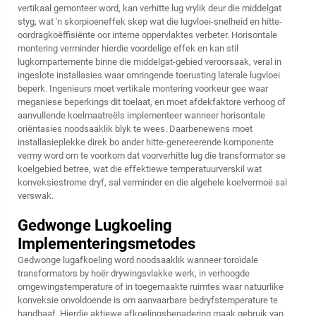
vertikaal gemonteer word, kan verhitte lug vrylik deur die middelgat
styg, wat 'n skorpioeneffek skep wat die lugvloei-snelheid en hitte-
oordragkoëffisiënte oor interne oppervlaktes verbeter. Horisontale
montering verminder hierdie voordelige effek en kan stil
lugkompartemente binne die middelgat-gebied veroorsaak, veral in
ingeslote installasies waar omringende toerusting laterale lugvloei
beperk. Ingenieurs moet vertikale montering voorkeur gee waar
meganiese beperkings dit toelaat, en moet afdekfaktore verhoog of
aanvullende koelmaatreëls implementeer wanneer horisontale
oriëntasies noodsaaklik blyk te wees. Daarbenewens moet
installasieplekke direk bo ander hitte-genereerende komponente
vermy word om te voorkom dat voorverhitte lug die transformator se
koelgebied betree, wat die effektiewe temperatuurverskil wat
konveksiestrome dryf, sal verminder en die algehele koelvermoë sal
verswak.
Gedwonge Lugkoeling
Implementeringsmetodes
Gedwonge lugafkoeling word noodsaaklik wanneer toroïdale
transformators by hoër drywingsvlakke werk, in verhoogde
omgewingstemperature of in toegemaakte ruimtes waar natuurlike
konveksie onvoldoende is om aanvaarbare bedryfstemperature te
handhaaf. Hierdie aktiewe afkoelingsbenadering maak gebruik van