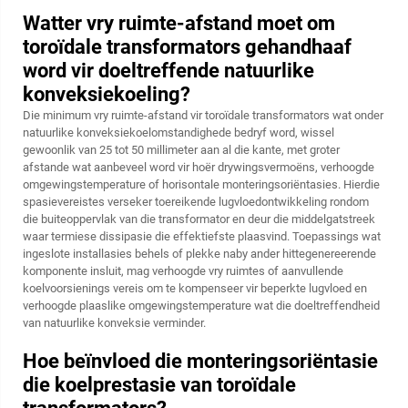
Watter vry ruimte-afstand moet om
toroïdale transformators gehandhaaf
word vir doeltreffende natuurlike
konveksiekoeling?
Die minimum vry ruimte-afstand vir toroïdale transformators wat onder
natuurlike konveksiekoelomstandighede bedryf word, wissel
gewoonlik van 25 tot 50 millimeter aan al die kante, met groter
afstande wat aanbeveel word vir hoër drywingsvermoëns, verhoogde
omgewingstemperature of horisontale monteringsoriëntasies. Hierdie
spasievereistes verseker toereikende lugvloedontwikkeling rondom
die buiteoppervlak van die transformator en deur die middelgatstreek
waar termiese dissipasie die effektiefste plaasvind. Toepassings wat
ingeslote installasies behels of plekke naby ander hittegenereerende
komponente insluit, mag verhoogde vry ruimtes of aanvullende
koelvoorsienings vereis om te kompenseer vir beperkte lugvloed en
verhoogde plaaslike omgewingstemperature wat die doeltreffendheid
van natuurlike konveksie verminder.
Hoe beïnvloed die monteringsoriëntasie
die koelprestasie van toroïdale