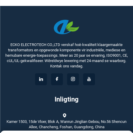
ECKO ELECTROTECH CO.,LTD verskaf hoë-kwaliteit klaargemaakte
transformators en opgewonde komponente vir industriële, mediese en
hernubare energie-toepassings. Meer as 20 jaar se ervaring, ISO9001, CE,
cUL/UL-gekwalifiseer. Wêreldwye lewering met 24-maand se waarborg.
Kontak ons vandag.
Inligting
Kamer 1503, 15de Vloer, Blok A, Wanrun Jinglian Gebou, No.56 Shencun
Allee, Chancheng, Foshan, Guangdong, China