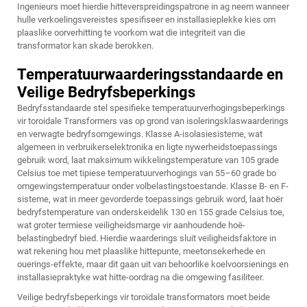
Ingenieurs moet hierdie hitteverspreidingspatrone in ag neem wanneer
hulle verkoelingsvereistes spesifiseer en installasieplekke kies om
plaaslike oorverhitting te voorkom wat die integriteit van die
transformator kan skade berokken.
Temperatuurwaarderingsstandaarde en
Veilige Bedryfsbeperkings
Bedryfsstandaarde stel spesifieke temperatuurverhogingsbeperkings
vir
toroidale Transformers
vas op grond van isoleringsklaswaarderings
en verwagte bedryfsomgewings. Klasse A-isolasiesisteme, wat
algemeen in verbruikerselektronika en ligte nywerheidstoepassings
gebruik word, laat maksimum wikkelingstemperature van 105 grade
Celsius toe met tipiese temperatuurverhogings van 55–60 grade bo
omgewingstemperatuur onder volbelastingstoestande. Klasse B- en F-
sisteme, wat in meer gevorderde toepassings gebruik word, laat hoër
bedryfstemperature van onderskeidelik 130 en 155 grade Celsius toe,
wat groter termiese veiligheidsmarge vir aanhoudende hoë-
belastingbedryf bied. Hierdie waarderings sluit veiligheidsfaktore in
wat rekening hou met plaaslike hittepunte, meetonsekerhede en
ouerings-effekte, maar dit gaan uit van behoorlike koelvoorsienings en
installasiepraktyke wat hitte-oordrag na die omgewing fasiliteer.
Veilige bedryfsbeperkings vir toroïdale transformators moet beide