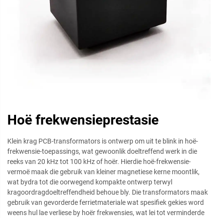
Hoë frekwensieprestasie
Klein krag PCB-transformators is ontwerp om uit te blink in hoë-
frekwensie-toepassings, wat gewoonlik doeltreffend werk in die
reeks van 20 kHz tot 100 kHz of hoër. Hierdie hoë-frekwensie-
vermoë maak die gebruik van kleiner magnetiese kerne moontlik,
wat bydra tot die oorwegend kompakte ontwerp terwyl
kragoordragdoeltreffendheid behoue bly. Die transformators maak
gebruik van gevorderde ferrietmateriale wat spesifiek gekies word
weens hul lae verliese by hoër frekwensies, wat lei tot verminderde