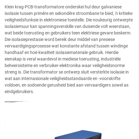
Klein krag-PCB-transformatore onderskei hul deur galvaniese
isolasie tussen primêre en sekondêre stroombane te bied, 'n kritieke
veiligheidsfunksie in elektroniese toestelle. Die noukeurig ontwerpte
isolasiemuur kan spanningsverskille van duisende volt weerstaan,
wat beide toerusting en gebruikers teen elektriese gevare beskerm.
Die isolasieprestasie word bereik deur middel van presiese
vervaardigingsprosesse wat konstante afstand tussen windinge
handhaaf en hoë-kwaliteit isolasiemateriale gebruik. Hierdie
eienskap is veral waardevol in mediese toerusting, industriële
beheersisteme en verbruiker-elektronika waar veiligheidsnorme
streng is. Die transformator se ontwerp sluit versterkte isolasie in
wat aan internasionale veiligheidsstandaarde en -voorskrifte
voldoen, en sodoende gerusheid bied aan vervaardigers sowel as
eindgebruikers.