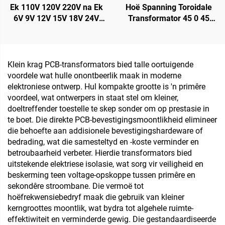
Ek 110V 120V 220V na Ek
Hoë Spanning Toroidale
6V 9V 12V 15V 18V 24V
Transformator 45 0 45
Enkelfase EI
Toroidale Lae Krag
Transformator
Isoleertransformator 220
V 80 V Transformator
Klein krag PCB-transformators bied talle oortuigende
voordele wat hulle onontbeerlik maak in moderne
elektroniese ontwerp. Hul kompakte grootte is 'n primêre
voordeel, wat ontwerpers in staat stel om kleiner,
doeltreffender toestelle te skep sonder om op prestasie in
te boet. Die direkte PCB-bevestigingsmoontlikheid elimineer
die behoefte aan addisionele bevestigingshardeware of
bedrading, wat die samesteltyd en -koste verminder en
betroubaarheid verbeter. Hierdie transformators bied
uitstekende elektriese isolasie, wat sorg vir veiligheid en
beskerming teen voltage-opskoppe tussen primêre en
sekondêre stroombane. Die vermoë tot
hoëfrekwensiebedryf maak die gebruik van kleiner
kerngroottes moontlik, wat bydra tot algehele ruimte-
effektiwiteit en verminderde gewig. Die gestandaardiseerde