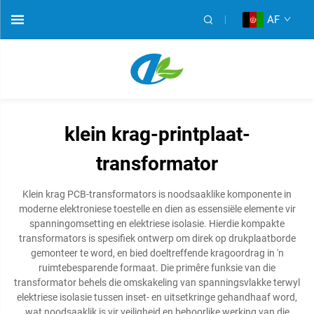
AF
klein krag-printplaat-
transformator
Klein krag PCB-transformators is noodsaaklike komponente in
moderne elektroniese toestelle en dien as essensiële elemente vir
spanningomsetting en elektriese isolasie. Hierdie kompakte
transformators is spesifiek ontwerp om direk op drukplaatborde
gemonteer te word, en bied doeltreffende kragoordrag in 'n
ruimtebesparende formaat. Die primêre funksie van die
transformator behels die omskakeling van spanningsvlakke terwyl
elektriese isolasie tussen inset- en uitsetkringe gehandhaaf word,
wat noodsaaklik is vir veiligheid en behoorlike werking van die