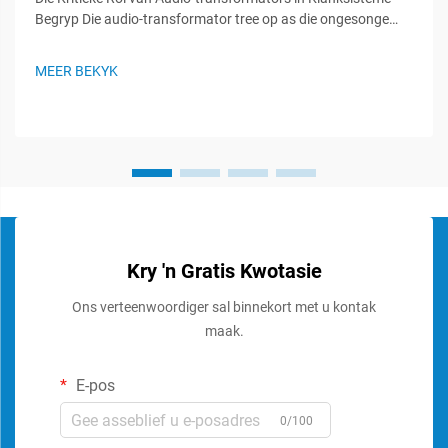
Begryp Die audio-transformator tree op as die ongesonge
helde in klanksisteme, wat 'n vitale rol speel om seinintegriteit
te handhaaf en optimale klangoorweging te verseker. Hierdie
MEER BEKYK
gespesialiseerde komponente...
Kry 'n Gratis Kwotasie
Ons verteenwoordiger sal binnekort met u kontak
maak.
E-pos
0/100