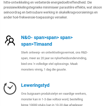
hitte-ontwikkeling en verbeterde energiedoeltreffendheid. Die
presisiewikkelingstegnieke minimiseer parasitêre effekte, wat skoon
seinoordrag en betroubare werking in skakelkragvoorsienings en
ander hoë-frekwensie-toepassings verseker.
N&O- span>span> span>
span>Timaand
Sterk ontwerp- en ontwikkelingsvermoë, ons R&D-
span, meer as 20 jaar se nykerheidsondervinding,
bied ons 'n volledige stel oplossings. Maak
monsters vinnig, 1 dag die gouste.
Leweringstyd
Ons buigsaam produksielyn en vaardige werkers,
monster kan in 1-3 dae voltooi word, bestelling
binne 10000 stuks kan in 10-20 dae afgelewer