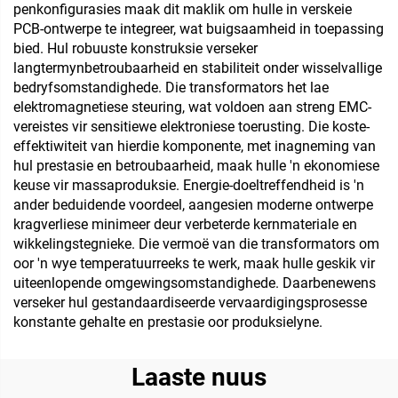
penkonfigurasies maak dit maklik om hulle in verskeie
PCB-ontwerpe te integreer, wat buigsaamheid in toepassing
bied. Hul robuuste konstruksie verseker
langtermynbetroubaarheid en stabiliteit onder wisselvallige
bedryfsomstandighede. Die transformators het lae
elektromagnetiese steuring, wat voldoen aan streng EMC-
vereistes vir sensitiewe elektroniese toerusting. Die koste-
effektiwiteit van hierdie komponente, met inagneming van
hul prestasie en betroubaarheid, maak hulle 'n ekonomiese
keuse vir massaproduksie. Energie-doeltreffendheid is 'n
ander beduidende voordeel, aangesien moderne ontwerpe
kragverliese minimeer deur verbeterde kernmateriale en
wikkelingstegnieke. Die vermoë van die transformators om
oor 'n wye temperatuurreeks te werk, maak hulle geskik vir
uiteenlopende omgewingsomstandighede. Daarbenewens
verseker hul gestandaardiseerde vervaardigingsprosesse
konstante gehalte en prestasie oor produksielyne.
Laaste nuus