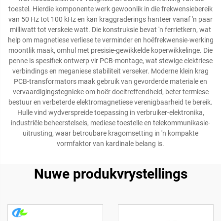
toestel. Hierdie komponente werk gewoonlik in die frekwensiebereik
van 50 Hz tot 100 kHz en kan kraggraderings hanteer vanaf 'n paar
milliwatt tot verskeie watt. Die konstruksie bevat 'n ferrietkern, wat
help om magnetiese verliese te verminder en hoëfrekwensie-werking
moontlik maak, omhul met presisie-gewikkelde koperwikkelinge. Die
penne is spesifiek ontwerp vir PCB-montage, wat stewige elektriese
verbindings en meganiese stabiliteit verseker. Moderne klein krag
PCB-transformators maak gebruik van gevorderde materiale en
vervaardigingstegnieke om hoër doeltreffendheid, beter termiese
bestuur en verbeterde elektromagnetiese verenigbaarheid te bereik.
Hulle vind wydverspreide toepassing in verbruiker-elektronika,
industriële beheerstelsels, mediese toestelle en telekommunikasie-
uitrusting, waar betroubare kragomsetting in 'n kompakte
vormfaktor van kardinale belang is.
Nuwe produkvrystellings