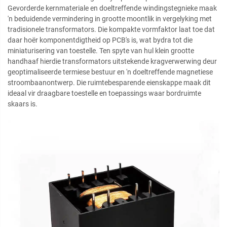
Gevorderde kernmateriale en doeltreffende windingstegnieke maak
'n beduidende vermindering in grootte moontlik in vergelyking met
tradisionele transformators. Die kompakte vormfaktor laat toe dat
daar hoër komponentdigtheid op PCB's is, wat bydra tot die
miniaturisering van toestelle. Ten spyte van hul klein grootte
handhaaf hierdie transformators uitstekende kragverwerwing deur
geoptimaliseerde termiese bestuur en 'n doeltreffende magnetiese
stroombaanontwerp. Die ruimtebesparende eienskappe maak dit
ideaal vir draagbare toestelle en toepassings waar bordruimte
skaars is.