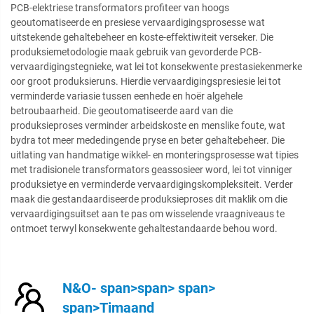
PCB-elektriese transformators profiteer van hoogs
geoutomatiseerde en presiese vervaardigingsprosesse wat
uitstekende gehaltebeheer en koste-effektiwiteit verseker. Die
produksiemetodologie maak gebruik van gevorderde PCB-
vervaardigingstegnieke, wat lei tot konsekwente prestasiekenmerke
oor groot produksieruns. Hierdie vervaardigingspresiesie lei tot
verminderde variasie tussen eenhede en hoër algehele
betroubaarheid. Die geoutomatiseerde aard van die
produksieproses verminder arbeidskoste en menslike foute, wat
bydra tot meer mededingende pryse en beter gehaltebeheer. Die
uitlating van handmatige wikkel- en monteringsprosesse wat tipies
met tradisionele transformators geassosieer word, lei tot vinniger
produksietye en verminderde vervaardigingskompleksiteit. Verder
maak die gestandaardiseerde produksieproses dit maklik om die
vervaardigingsuitset aan te pas om wisselende vraagniveaus te
ontmoet terwyl konsekwente gehaltestandaarde behou word.
N&O- span>span> span>
span>Timaand