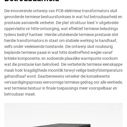
Die innoverende ontwerp van PCB-elektriese transformators sluit
gevorderde termiese bestuursfunksies in wat hul betroubaarheid en
prestasie aansienlik verbeter. Die plat struktuur bied 'n uitgebreide
oppervlakte vir hitte-ontsorging, wat effektief termiese belastings
tydens bedryf hanteer. Hierdie uitstekende termiese prestasie stel
hierdie transformators in staat om stabiele werking te handhaaf,
selfs onder veeleisende toestande. Die ontwerp sluit noukeurig
beplande termiese paaie in wat hitte doeltreffend weglei vanaf
kritieke komponente, en sodoende plaaslike warmpunte voorkom
wat die prestasie kan beïnvloed. Die verbeterde termiese eienskappe
maak hoër kragdigthede moontlik terwyl veilige bedryfstemperature
gehandhaaf word. Daarbenewens verseker die konsekwente
vervaardigingsproses eenvormige termiese gedrag oor alle eenhede,
wat termiese bestuur in finale toepassings meer voorspelbaar en
betroubaar maak.