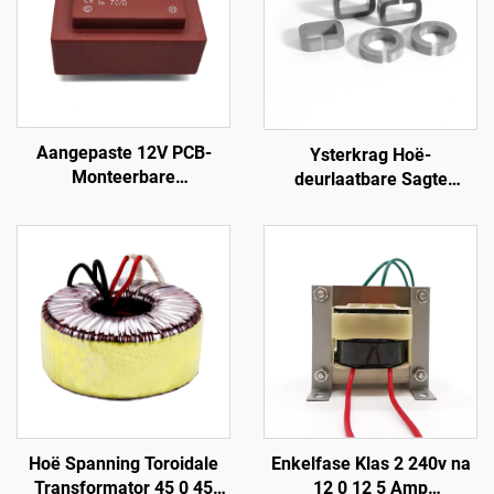
Aangepaste 12V PCB-
Ysterkrag Hoë-
Monteerbare
deurlaatbare Sagte
Voedingstransformator
Magnetiese Torus Kern
400V Transformator met
Luggesperre Ferriet met
110V 220V 240V Ingang
Lae Verlies 110V Ingang
380V 24V 36V Uitgang
380V Uitgang
50Hz Frekwensie
Transformator Kern
Hoë Spanning Toroidale
Enkelfase Klas 2 240v na
Transformator 45 0 45
12 0 12 5 Amp