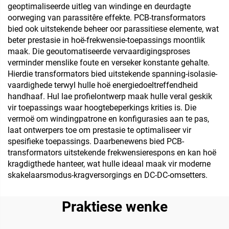
geoptimaliseerde uitleg van windinge en deurdagte
oorweging van parassitêre effekte. PCB-transformators
bied ook uitstekende beheer oor parassitiese elemente, wat
beter prestasie in hoë-frekwensie-toepassings moontlik
maak. Die geoutomatiseerde vervaardigingsproses
verminder menslike foute en verseker konstante gehalte.
Hierdie transformators bied uitstekende spanning-isolasie-
vaardighede terwyl hulle hoë energiedoeltreffendheid
handhaaf. Hul lae profielontwerp maak hulle veral geskik
vir toepassings waar hoogtebeperkings krities is. Die
vermoë om windingpatrone en konfigurasies aan te pas,
laat ontwerpers toe om prestasie te optimaliseer vir
spesifieke toepassings. Daarbenewens bied PCB-
transformators uitstekende frekwensierespons en kan hoë
kragdigthede hanteer, wat hulle ideaal maak vir moderne
skakelaarsmodus-kragversorgings en DC-DC-omsetters.
Praktiese wenke