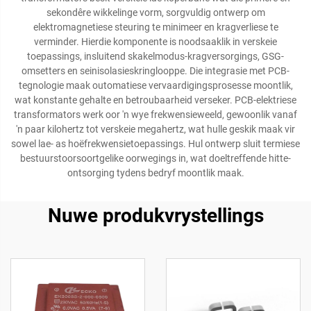
sekondêre wikkelinge vorm, sorgvuldig ontwerp om
elektromagnetiese steuring te minimeer en kragverliese te
verminder. Hierdie komponente is noodsaaklik in verskeie
toepassings, insluitend skakelmodus-kragversorgings, GSG-
omsetters en seinisolasieskringlooppe. Die integrasie met PCB-
tegnologie maak outomatiese vervaardigingsprosesse moontlik,
wat konstante gehalte en betroubaarheid verseker. PCB-elektriese
transformators werk oor 'n wye frekwensieweeld, gewoonlik vanaf
'n paar kilohertz tot verskeie megahertz, wat hulle geskik maak vir
sowel lae- as hoëfrekwensietoepassings. Hul ontwerp sluit termiese
bestuurstoorsoortgelike oorwegings in, wat doeltreffende hitte-
ontsorging tydens bedryf moontlik maak.
Nuwe produkvrystellings