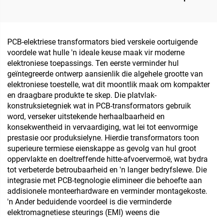
Toroidale Lae Krag
Transformator vir Audio
Isoleertransformator 220
V 80 V Transformator
PCB-elektriese transformators bied verskeie oortuigende
voordele wat hulle 'n ideale keuse maak vir moderne
elektroniese toepassings. Ten eerste verminder hul
geïntegreerde ontwerp aansienlik die algehele grootte van
elektroniese toestelle, wat dit moontlik maak om kompakter
en draagbare produkte te skep. Die platvlak-
konstruksietegniek wat in PCB-transformators gebruik
word, verseker uitstekende herhaalbaarheid en
konsekwentheid in vervaardiging, wat lei tot eenvormige
prestasie oor produksielyne. Hierdie transformators toon
superieure termiese eienskappe as gevolg van hul groot
oppervlakte en doeltreffende hitte-afvoervermoë, wat bydra
tot verbeterde betroubaarheid en 'n langer bedryfslewe. Die
integrasie met PCB-tegnologie elimineer die behoefte aan
addisionele monteerhardware en verminder montagekoste.
'n Ander beduidende voordeel is die verminderde
elektromagnetiese steurings (EMI) weens die