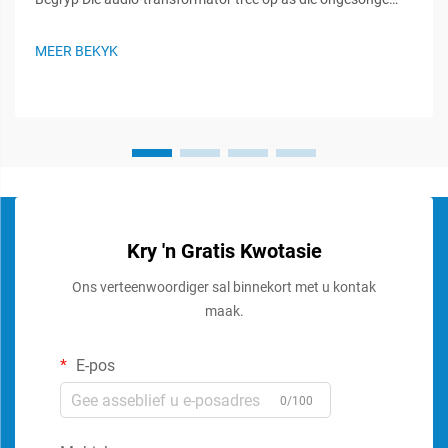
helde in klanksisteme, wat 'n vitale rol speel om seinintegriteit
te handhaaf en optimale klangoorweging te verseker. Hierdie
MEER BEKYK
gespesialiseerde komponente...
Kry 'n Gratis Kwotasie
Ons verteenwoordiger sal binnekort met u kontak
maak.
E-pos
0/100