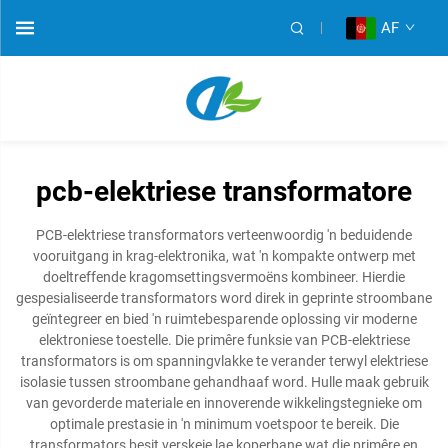
AF
pcb-elektriese transformatore
PCB-elektriese transformators verteenwoordig 'n beduidende
vooruitgang in krag-elektronika, wat 'n kompakte ontwerp met
doeltreffende kragomsettingsvermoëns kombineer. Hierdie
gespesialiseerde transformators word direk in geprinte stroombane
geïntegreer en bied 'n ruimtebesparende oplossing vir moderne
elektroniese toestelle. Die primêre funksie van PCB-elektriese
transformators is om spanningvlakke te verander terwyl elektriese
isolasie tussen stroombane gehandhaaf word. Hulle maak gebruik
van gevorderde materiale en innoverende wikkelingstegnieke om
optimale prestasie in 'n minimum voetspoor te bereik. Die
transformators besit verskeie lae koperbane wat die primêre en