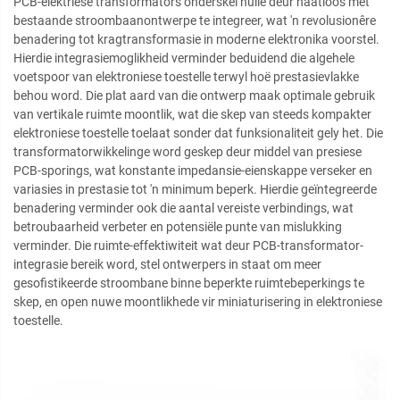
PCB-elektriese transformators onderskei hulle deur naatloos met
bestaande stroombaanontwerpe te integreer, wat 'n revolusionêre
benadering tot kragtransformasie in moderne elektronika voorstel.
Hierdie integrasiemoglikheid verminder beduidend die algehele
voetspoor van elektroniese toestelle terwyl hoë prestasievlakke
behou word. Die plat aard van die ontwerp maak optimale gebruik
van vertikale ruimte moontlik, wat die skep van steeds kompakter
elektroniese toestelle toelaat sonder dat funksionaliteit gely het. Die
transformatorwikkelinge word geskep deur middel van presiese
PCB-sporings, wat konstante impedansie-eienskappe verseker en
variasies in prestasie tot 'n minimum beperk. Hierdie geïntegreerde
benadering verminder ook die aantal vereiste verbindings, wat
betroubaarheid verbeter en potensiële punte van mislukking
verminder. Die ruimte-effektiwiteit wat deur PCB-transformator-
integrasie bereik word, stel ontwerpers in staat om meer
gesofistikeerde stroombane binne beperkte ruimtebeperkings te
skep, en open nuwe moontlikhede vir miniaturisering in elektroniese
toestelle.