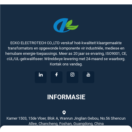
ECKO ELECTROTECH CO.,LTD verskaf hoë-kwaliteit klaargemaakte
transformators en opgewonde komponente vir industriële, mediese en
hernubare energie-toepassings. Meer as 20 jaar se ervaring, ISO9001, CE,
cUL/UL-gekwalifiseer. Wêreldwye lewering met 24-maand se waarborg.
Kontak ons vandag.
INFORMASIE
Kamer 1503, 15de Vloer, Blok A, Wanrun Jinglian Gebou, No.56 Shencun
Allee, Chancheng, Foshan, Guangdong, China