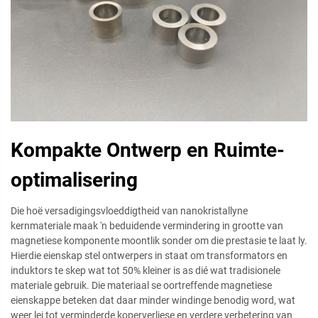
Kompakte Ontwerp en Ruimte-
optimalisering
Die hoë versadigingsvloeddigtheid van nanokristallyne
kernmateriale maak 'n beduidende vermindering in grootte van
magnetiese komponente moontlik sonder om die prestasie te laat ly.
Hierdie eienskap stel ontwerpers in staat om transformators en
induktors te skep wat tot 50% kleiner is as dié wat tradisionele
materiale gebruik. Die materiaal se oortreffende magnetiese
eienskappe beteken dat daar minder windinge benodig word, wat
weer lei tot verminderde koperverliese en verdere verbetering van