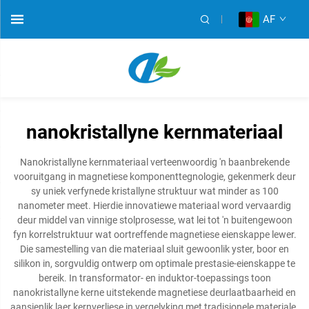
AF
nanokristallyne kernmateriaal
Nanokristallyne kernmateriaal verteenwoordig 'n baanbrekende
vooruitgang in magnetiese komponenttegnologie, gekenmerk deur
sy uniek verfynede kristallyne struktuur wat minder as 100
nanometer meet. Hierdie innovatiewe materiaal word vervaardig
deur middel van vinnige stolprosesse, wat lei tot 'n buitengewoon
fyn korrelstruktuur wat oortreffende magnetiese eienskappe lewer.
Die samestelling van die materiaal sluit gewoonlik yster, boor en
silikon in, sorgvuldig ontwerp om optimale prestasie-eienskappe te
bereik. In transformator- en induktor-toepassings toon
nanokristallyne kerne uitstekende magnetiese deurlaatbaarheid en
aansienlik laer kernverliese in vergelyking met tradisionele materiale.