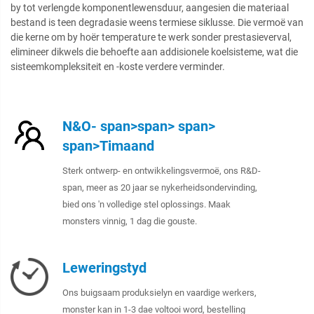
by tot verlengde komponentlewensduur, aangesien die materiaal
bestand is teen degradasie weens termiese siklusse. Die vermoë van
die kerne om by hoër temperature te werk sonder prestasieverval,
elimineer dikwels die behoefte aan addisionele koelsisteme, wat die
sisteemkompleksiteit en -koste verdere verminder.
N&O- span>span> span>
span>Timaand
Sterk ontwerp- en ontwikkelingsvermoë, ons R&D-
span, meer as 20 jaar se nykerheidsondervinding,
bied ons 'n volledige stel oplossings. Maak
monsters vinnig, 1 dag die gouste.
Leweringstyd
Ons buigsaam produksielyn en vaardige werkers,
monster kan in 1-3 dae voltooi word, bestelling