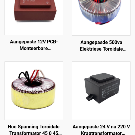
Aangepaste 12V PCB-
Aangepasde 500va
Monteerbare
Elektriese Toroidale
Voedingstransformator
Transformator vir Audio
400V Transformator met
Versterkers Klas h
110V 220V 240V Ingang
Toroidale Transformator
380V 24V 36V Uitgang
Kragversterker
50Hz Frekwensie
Hoë Spanning Toroidale
Aangepaste 24 V na 220 V
Transformator 45 0 45
Kragtransformator