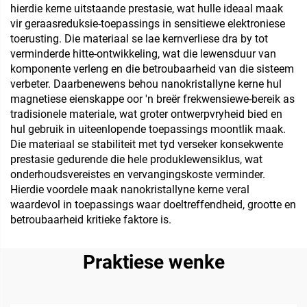
hierdie kerne uitstaande prestasie, wat hulle ideaal maak
vir geraasreduksie-toepassings in sensitiewe elektroniese
toerusting. Die materiaal se lae kernverliese dra by tot
verminderde hitte-ontwikkeling, wat die lewensduur van
komponente verleng en die betroubaarheid van die sisteem
verbeter. Daarbenewens behou nanokristallyne kerne hul
magnetiese eienskappe oor 'n breër frekwensiewe-bereik as
tradisionele materiale, wat groter ontwerpvryheid bied en
hul gebruik in uiteenlopende toepassings moontlik maak.
Die materiaal se stabiliteit met tyd verseker konsekwente
prestasie gedurende die hele produklewensiklus, wat
onderhoudsvereistes en vervangingskoste verminder.
Hierdie voordele maak nanokristallyne kerne veral
waardevol in toepassings waar doeltreffendheid, grootte en
betroubaarheid kritieke faktore is.
Praktiese wenke