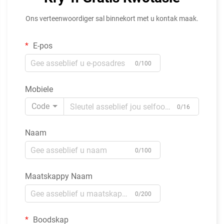
Ons verteenwoordiger sal binnekort met u kontak maak.
E-pos
0/100
Mobiele
Code
0/16
Naam
0/100
Maatskappy Naam
0/200
Boodskap