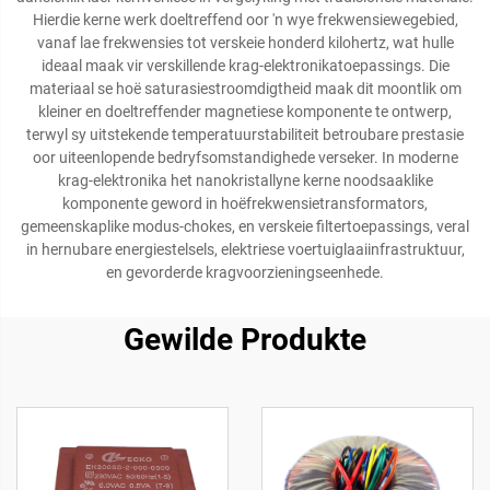
Hierdie kerne werk doeltreffend oor 'n wye frekwensiewegebied,
vanaf lae frekwensies tot verskeie honderd kilohertz, wat hulle
ideaal maak vir verskillende krag-elektronikatoepassings. Die
materiaal se hoë saturasiestroomdigtheid maak dit moontlik om
kleiner en doeltreffender magnetiese komponente te ontwerp,
terwyl sy uitstekende temperatuurstabiliteit betroubare prestasie
oor uiteenlopende bedryfsomstandighede verseker. In moderne
krag-elektronika het nanokristallyne kerne noodsaaklike
komponente geword in hoëfrekwensietransformators,
gemeenskaplike modus-chokes, en verskeie filtertoepassings, veral
in hernubare energiestelsels, elektriese voertuiglaaiinfrastruktuur,
en gevorderde kragvoorzieningseenhede.
Gewilde Produkte