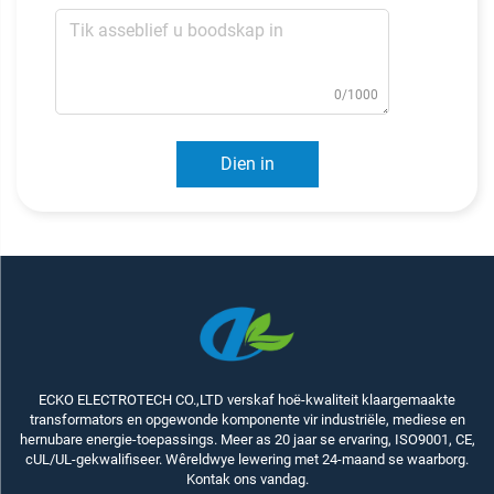
0/1000
Dien in
ECKO ELECTROTECH CO.,LTD verskaf hoë-kwaliteit klaargemaakte
transformators en opgewonde komponente vir industriële, mediese en
hernubare energie-toepassings. Meer as 20 jaar se ervaring, ISO9001, CE,
cUL/UL-gekwalifiseer. Wêreldwye lewering met 24-maand se waarborg.
Kontak ons vandag.