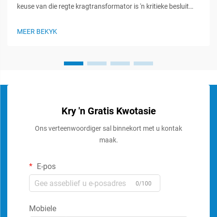
keuse van die regte kragtransformator is 'n kritieke besluit
wat die doeltreffendheid, betroubaarheid en veiligheid van u
hele elektriese stelsel beïnvloed. Of u nou aan 'n industriële
MEER BEKYK
fasiliteit werk, kom...
Kry 'n Gratis Kwotasie
Ons verteenwoordiger sal binnekort met u kontak
maak.
E-pos
0/100
Mobiele