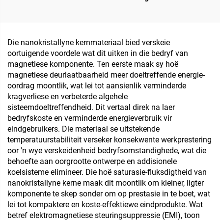
Toroidale Lae Krag
Ingekapselde Lae
Isoleertransformator 220
Frekwensie PCB 50 Hz 36
V 80 V Transformator
V Uitgang 380 V Maks
Ingang
Die nanokristallyne kernmateriaal bied verskeie
oortuigende voordele wat dit uitken in die bedryf van
magnetiese komponente. Ten eerste maak sy hoë
magnetiese deurlaatbaarheid meer doeltreffende energie-
oordrag moontlik, wat lei tot aansienlik verminderde
kragverliese en verbeterde algehele
sisteemdoeltreffendheid. Dit vertaal direk na laer
bedryfskoste en verminderde energieverbruik vir
eindgebruikers. Die materiaal se uitstekende
temperatuurstabiliteit verseker konsekwente werkprestering
oor 'n wye verskeidenheid bedryfsomstandighede, wat die
behoefte aan oorgrootte ontwerpe en addisionele
koelsisteme elimineer. Die hoë saturasie-fluksdigtheid van
nanokristallyne kerne maak dit moontlik om kleiner, ligter
komponente te skep sonder om op prestasie in te boet, wat
lei tot kompaktere en koste-effektiewe eindprodukte. Wat
betref elektromagnetiese steuringsuppressie (EMI), toon