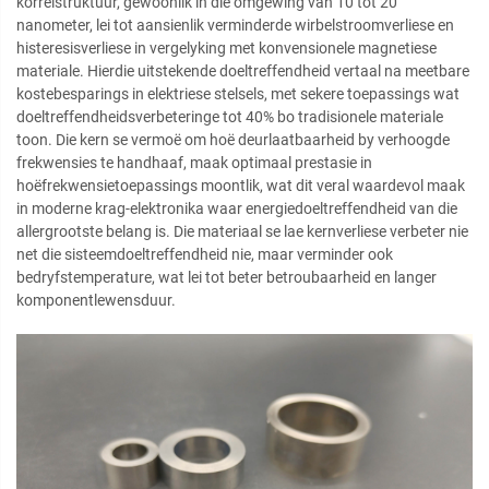
korrelstruktuur, gewoonlik in die omgewing van 10 tot 20
nanometer, lei tot aansienlik verminderde wirbelstroomverliese en
histere­sisverliese in vergelyking met konvensionele magnetiese
materiale. Hierdie uitstekende doeltreffendheid vertaal na meetbare
kostebesparings in elektriese stelsels, met sekere toepassings wat
doeltreffendheidsverbeteringe tot 40% bo tradisionele materiale
toon. Die kern se vermoë om hoë deurlaatbaarheid by verhoogde
frekwensies te handhaaf, maak optimaal prestasie in
hoëfrekwensietoepassings moontlik, wat dit veral waardevol maak
in moderne krag-elektronika waar energiedoeltreffendheid van die
allergrootste belang is. Die materiaal se lae kernverliese verbeter nie
net die sisteemdoeltreffendheid nie, maar verminder ook
bedryfstemperature, wat lei tot beter betroubaarheid en langer
komponentlewensduur.