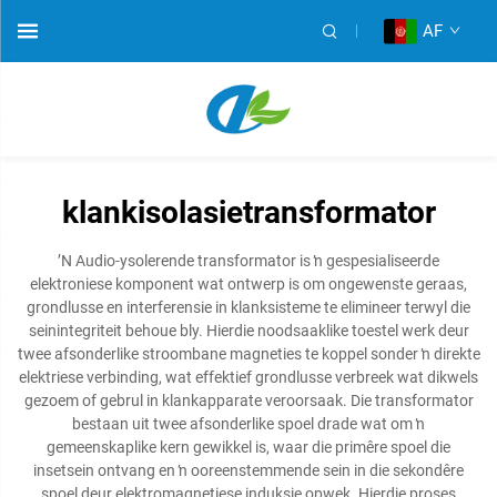
AF
klankisolasietransformator
ʼN Audio-ysolerende transformator is ŉ gespesialiseerde
elektroniese komponent wat ontwerp is om ongewenste geraas,
grondlusse en interferensie in klanksisteme te elimineer terwyl die
seinintegriteit behoue bly. Hierdie noodsaaklike toestel werk deur
twee afsonderlike stroombane magneties te koppel sonder ŉ direkte
elektriese verbinding, wat effektief grondlusse verbreek wat dikwels
gezoem of gebrul in klankapparate veroorsaak. Die transformator
bestaan uit twee afsonderlike spoel drade wat om ŉ
gemeenskaplike kern gewikkel is, waar die primêre spoel die
insetsein ontvang en ŉ ooreenstemmende sein in die sekondêre
spoel deur elektromagnetiese induksie opwek. Hierdie proses