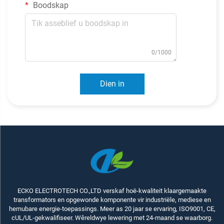
Boodskap
0/1000
Dien in
ECKO ELECTROTECH CO.,LTD verskaf hoë-kwaliteit klaargemaakte
transformators en opgewonde komponente vir industriële, mediese en
hernubare energie-toepassings. Meer as 20 jaar se ervaring, ISO9001, CE,
cUL/UL-gekwalifiseer. Wêreldwye lewering met 24-maand se waarborg.