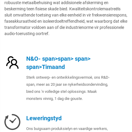
robuuste metaalbehuising wat addisionele afskerming en
beskerming teen fisiese skade bied. Kwaliteitskontrolemaatreëls
sluit omvattende toetsing van elke eenheid in vir frekwensierespons,
faseakkuraatheid en isoleerdoeltreffendheid, wat waarborg dat elke
transformator voldoen aan of die industrienorme vir professionele
audio-toerusting oortref.
N&O- span>span> span>
span>Timaand
Sterk ontwerp- en ontwikkelingsvermoë, ons R&D-
span, meer as 20 jaar se nykerheidsondervinding,
bied ons 'n volledige stel oplossings. Maak
monsters vinnig, 1 dag die gouste.
Leweringstyd
Ons buigsaam produksielyn en vaardige werkers,