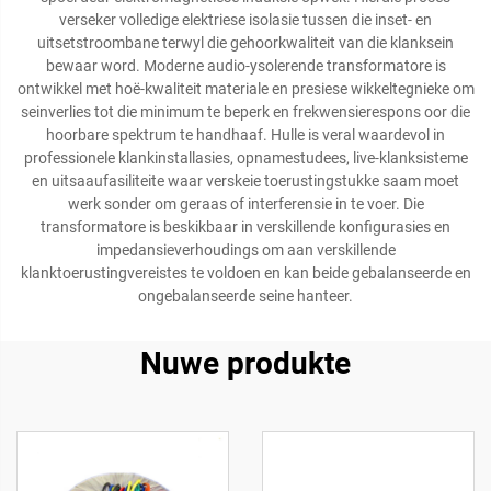
verseker volledige elektriese isolasie tussen die inset- en
uitsetstroombane terwyl die gehoorkwaliteit van die klanksein
bewaar word. Moderne audio-ysolerende transformatore is
ontwikkel met hoë-kwaliteit materiale en presiese wikkeltegnieke om
seinverlies tot die minimum te beperk en frekwensierespons oor die
hoorbare spektrum te handhaaf. Hulle is veral waardevol in
professionele klankinstallasies, opnamestudees, live-klanksisteme
en uitsaaufasiliteite waar verskeie toerustingstukke saam moet
werk sonder om geraas of interferensie in te voer. Die
transformatore is beskikbaar in verskillende konfigurasies en
impedansieverhoudings om aan verskillende
klanktoerustingvereistes te voldoen en kan beide gebalanseerde en
ongebalanseerde seine hanteer.
Nuwe produkte