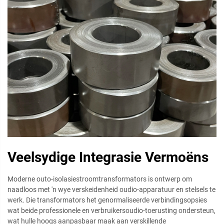
Veelsydige Integrasie Vermoëns
Moderne outo-isolasiestroomtransformators is ontwerp om
naadloos met 'n wye verskeidenheid oudio-apparatuur en stelsels te
werk. Die transformators het genormaliseerde verbindingsopsies
wat beide professionele en verbruikersoudio-toerusting ondersteun,
wat hulle hoogs aanpasbaar maak aan verskillende