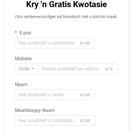
Kry 'n Gratis Kwotasie
Ons verteenwoordiger sal binnekort met u kontak maak.
E-pos
0/100
Mobiele
Code
0/16
Naam
0/100
Maatskappy Naam
0/200