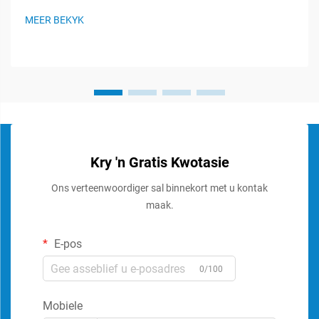
te handhaaf en optimale klangoorweging te verseker. Hierdie
MEER BEKYK
gespesialiseerde komponente...
Kry 'n Gratis Kwotasie
Ons verteenwoordiger sal binnekort met u kontak
maak.
E-pos
0/100
Mobiele