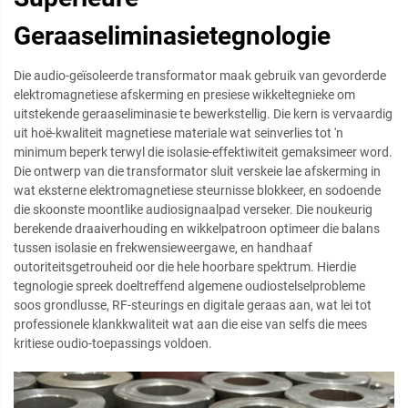
Geraaseliminasietegnologie
Die audio-geïsoleerde transformator maak gebruik van gevorderde
elektromagnetiese afskerming en presiese wikkeltegnieke om
uitstekende geraaseliminasie te bewerkstellig. Die kern is vervaardig
uit hoë-kwaliteit magnetiese materiale wat seinverlies tot 'n
minimum beperk terwyl die isolasie-effektiwiteit gemaksimeer word.
Die ontwerp van die transformator sluit verskeie lae afskerming in
wat eksterne elektromagnetiese steurnisse blokkeer, en sodoende
die skoonste moontlike audiosignaalpad verseker. Die noukeurig
berekende draaiverhouding en wikkelpatroon optimeer die balans
tussen isolasie en frekwensieweergawe, en handhaaf
outoriteitsgetrouheid oor die hele hoorbare spektrum. Hierdie
tegnologie spreek doeltreffend algemene oudiostelselprobleme
soos grondlusse, RF-steurings en digitale geraas aan, wat lei tot
professionele klankkwaliteit wat aan die eise van selfs die mees
kritiese oudio-toepassings voldoen.