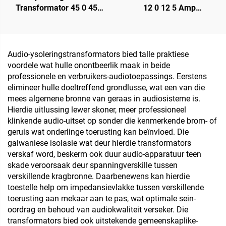
Transformator 45 0 45
12 0 12 5 Amp
Toroidale Lae Krag
Transformator vir Audio
Isoleertransformator 220
V 80 V Transformator
Audio-ysoleringstransformators bied talle praktiese
voordele wat hulle onontbeerlik maak in beide
professionele en verbruikers-audiotoepassings. Eerstens
elimineer hulle doeltreffend grondlusse, wat een van die
mees algemene bronne van geraas in audiosisteme is.
Hierdie uitlussing lewer skoner, meer professioneel
klinkende audio-uitset op sonder die kenmerkende brom- of
geruis wat onderlinge toerusting kan beïnvloed. Die
galwaniese isolasie wat deur hierdie transformators
verskaf word, beskerm ook duur audio-apparatuur teen
skade veroorsaak deur spanningverskille tussen
verskillende kragbronne. Daarbenewens kan hierdie
toestelle help om impedansievlakke tussen verskillende
toerusting aan mekaar aan te pas, wat optimale sein-
oordrag en behoud van audiokwaliteit verseker. Die
transformators bied ook uitstekende gemeenskaplike-