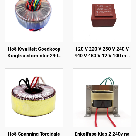
Hoë Kwaliteit Goedkoop
120 V 220 V 230 V 240 V
Kragtransformator 240v
440 V 480 V 12 V 100 mA
na 12v 400w Toroidale
200 mA Op PCB
Transformator vir
Gemonteerde
Kragversterker
Ingekapselde
Transformator
Hoë Spanning Toroidale
Enkelfase Klas 2 240v na