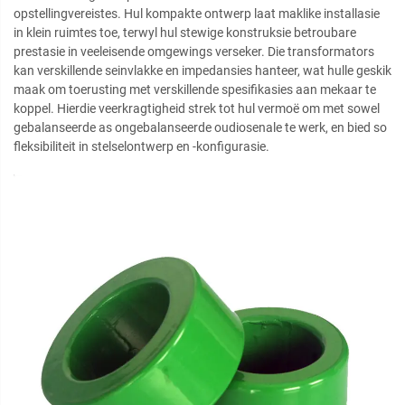
opstellingvereistes. Hul kompakte ontwerp laat maklike installasie
in klein ruimtes toe, terwyl hul stewige konstruksie betroubare
prestasie in veeleisende omgewings verseker. Die transformators
kan verskillende seinvlakke en impedansies hanteer, wat hulle geskik
maak om toerusting met verskillende spesifikasies aan mekaar te
koppel. Hierdie veerkragtigheid strek tot hul vermoë om met sowel
gebalanseerde as ongebalanseerde oudiosenale te werk, en bied so
fleksibiliteit in stelselontwerp en -konfigurasie.