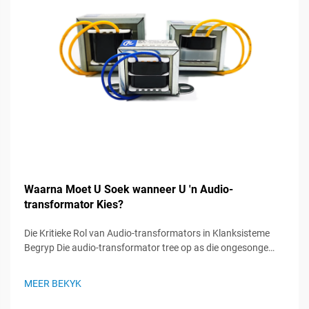
Waarna Moet U Soek wanneer U 'n Audio-
transformator Kies?
Die Kritieke Rol van Audio-transformators in Klanksisteme
Begryp Die audio-transformator tree op as die ongesonge
helde in klanksisteme, wat 'n vitale rol speel om seinintegriteit
te handhaaf en optimale klangoorweging te verseker. Hierdie
MEER BEKYK
gespesialiseerde komponente...