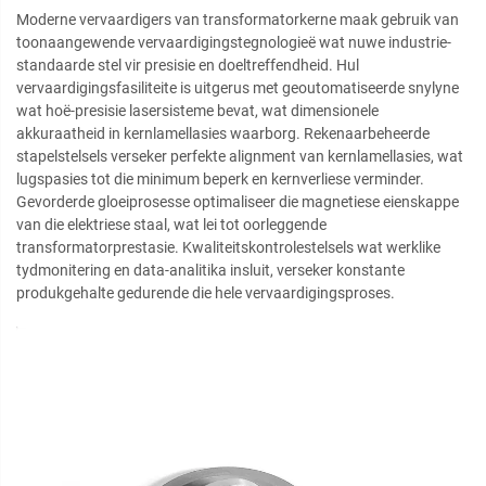
Moderne vervaardigers van transformatorkerne maak gebruik van
toonaangewende vervaardigingstegnologieë wat nuwe industrie-
standaarde stel vir presisie en doeltreffendheid. Hul
vervaardigingsfasiliteite is uitgerus met geoutomatiseerde snylyne
wat hoë-presisie lasersisteme bevat, wat dimensionele
akkuraatheid in kernlamellasies waarborg. Rekenaarbeheerde
stapelstelsels verseker perfekte alignment van kernlamellasies, wat
lugspasies tot die minimum beperk en kernverliese verminder.
Gevorderde gloeiprosesse optimaliseer die magnetiese eienskappe
van die elektriese staal, wat lei tot oorleggende
transformatorprestasie. Kwaliteitskontrolestelsels wat werklike
tydmonitering en data-analitika insluit, verseker konstante
produkgehalte gedurende die hele vervaardigingsproses.