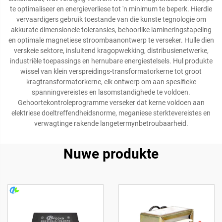
te optimaliseer en energieverliese tot 'n minimum te beperk. Hierdie
vervaardigers gebruik toestande van die kunste tegnologie om
akkurate dimensionele toleransies, behoorlike lamineringstapeling
en optimale magnetiese stroombaanontwerp te verseker. Hulle dien
verskeie sektore, insluitend kragopwekking, distribusienetwerke,
industriële toepassings en hernubare energiestelsels. Hul produkte
wissel van klein verspreidings-transformatorkerne tot groot
kragtransformatorkerne, elk ontwerp om aan spesifieke
spanningvereistes en lasomstandighede te voldoen.
Gehoortekontroleprogramme verseker dat kerne voldoen aan
elektriese doeltreffendheidsnorme, meganiese sterktevereistes en
verwagtinge rakende langetermynbetroubaarheid.
Nuwe produkte