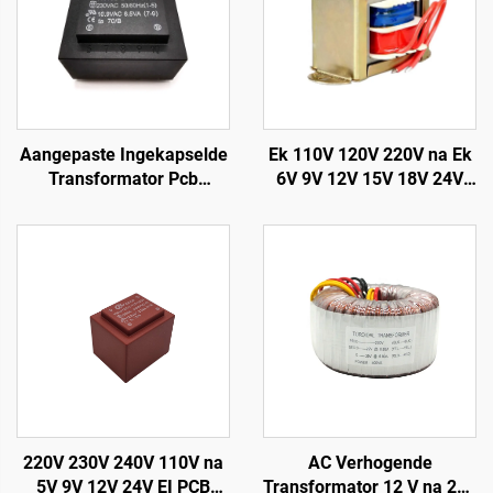
Aangepaste Ingekapselde
Ek 110V 120V 220V na Ek
Transformator Pcb
6V 9V 12V 15V 18V 24V
Transformator 110v na
Enkelfase EI
12v Transformator vir
Transformator
Versterker
220V 230V 240V 110V na
AC Verhogende
5V 9V 12V 24V EI PCB
Transformator 12 V na 220