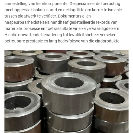
samestelling van kernkomponente. Gespesialiseerde toerusting
meet oppervlakisolasiestand en deklagdikte om korrekte isolasie
tussen plaatwerk te verifieer. Dokumentasie- en
naspeurbaarheidstelsels handhaaf gedetailleerde rekords van
materiale, prosesse en toetsresultate vir elke vervaardigde kern.
Hierdie omvattende benadering tot kwaliteitsbeheer verseker
betroubare prestasie en lang bedryfslewe van die eindprodukte.