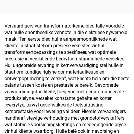
Ingekapselde
V 100 W tot 5000 W
Omskakelaar Klein
Toroidale Transformator
Voltage Omskakelaar Pcb
Koperdraad Toroidale
Stroomtransformator
Transformator 110 V na
Vervaardigers van transformatorkerne bied talle voordele
220 V
wat hulle onontbeerlike vennote in die elektriese nywerheid
maak. Ten eerste bied hulle aanpasmoontlikhede wat
kliënte in staat stel om presiese vereistes vir hul
transformaertoepassings te spesifiseer, wat optimale
prestasie in verskillende bedryfsomstandighede verseker.
Hul uitgebreide ervaring in kernvervaardiging stel hulle in
staat om kundige riglyne oor materiaalkeuse en
ontwerpoptimering te verskaf, wat kliënte help om die beste
balans tussen koste en prestasie te bereik. Gevorderde
vervaardigingsfasiliteite, toegerus met geoutomatiseerde
produksielyne, verseker konstante gehalte en korter
lewerytye, terwyl gesofistikeerde toetsuitrusting
kernprestasie voor lewering valideer. Hierdie vervaardigers
handhaaf stewige verhoudings met grondstofverskaffers,
wat stabiele voorsieningskettings en mededingende pryse
vir hul kliënte waarborg. Hulle belê ook in navorsing en