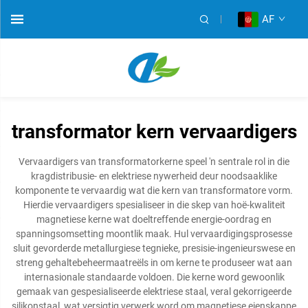
AF
transformator kern vervaardigers
Vervaardigers van transformatorkerne speel 'n sentrale rol in die
kragdistribusie- en elektriese nywerheid deur noodsaaklike
komponente te vervaardig wat die kern van transformatore vorm.
Hierdie vervaardigers spesialiseer in die skep van hoë-kwaliteit
magnetiese kerne wat doeltreffende energie-oordrag en
spanningsomsetting moontlik maak. Hul vervaardigingsprosesse
sluit gevorderde metallurgiese tegnieke, presisie-ingenieurswese en
streng gehaltebeheermaatreëls in om kerne te produseer wat aan
internasionale standaarde voldoen. Die kerne word gewoonlik
gemaak van gespesialiseerde elektriese staal, veral gekorrigeerde
silikonstaal, wat versigtig verwerk word om magnetiese eienskappe