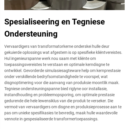
Spesialiseering en Tegniese
Ondersteuning
Vervaardigers van transformatorkerne onderskei hulle deur
gekuierde oplossings wat afgestem is op spesifieke kliëntvereistes.
Hul ingenieurspanne werk nou saam met kliënte om
toepassingsvereistes te verstaan en optimale kerndisgne te
ontwikkel. Gevorderde simulasiesagteware help om kernprestasie
onder verskillende bedryfsomstandighede te voorspel, wat
disgnoptimering voor die aanvang van produksie moontlik maak.
Tegniese ondersteuningspanne bied riglyne oor installasie,
instandhouding en probleemopsporing, om optimale prestasie
gedurende die hele lewensiklus van die produk te verseker. Die
vermoë van vervaardigers om disgne en produksieprosesse aan te
pas om unieke spesifikasies te bevredig, maak hulle waardevolle
vennote in gespesialiseerde transformertoepassings.