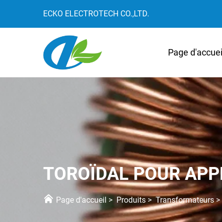
ECKO ELECTROTECH CO.,LTD.
Page d'accuei
TOROÏDAL POUR APP
Page d'accueil
>
Produits
>
Transformateurs