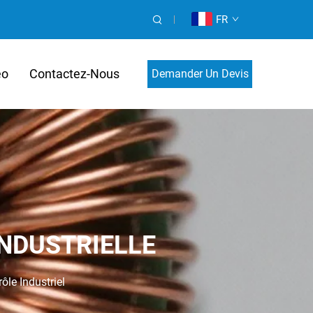
FR
éo
Contactez-Nous
Demander Un Devis
Personnalisé
NDUSTRIELLE
ôle Industriel