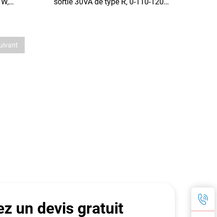
 W,
sortie 30VA de type R, 0-110-120V
fil de
24V 6V, double sortie pour
dal 110
alimentation linéaire audio
uivant
z un devis gratuit