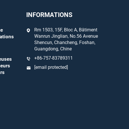
INFORMATIONS
te
Rm 1503, 15F, Bloc A, Bâtiment
Wanrun Jinglian, No.56 Avenue
ations
Shencun, Chancheng, Foshan,
Guangdong, Chine
+86-757-83789311
euses
teurs
[email protected]
rs