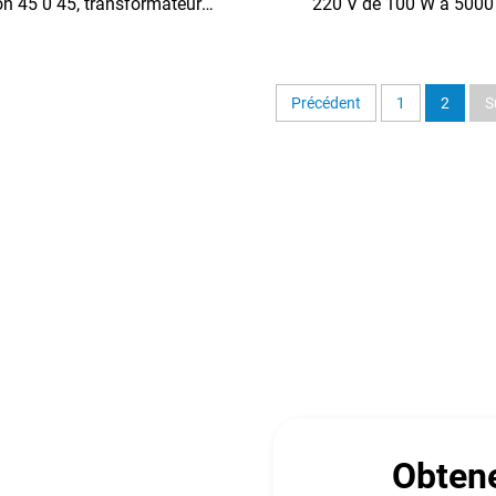
on 45 0 45, transformateur
220 V de 100 W à 5000
ation basse puissance 220 V
transformateur toroïdal en 
80 V
cuivre, transformateur toroï
V à 220 V
Précédent
1
2
S
Obtene