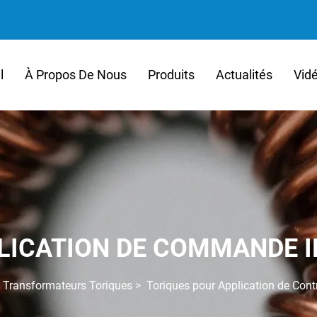
l
À Propos De Nous
Produits
Actualités
Vid
LICATION DE COMMANDE I
>
Transformateurs Toriques
>
Toriques pour Application de Contr