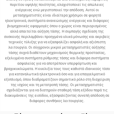
πυριτίου υψηλής ποιότητας, ελαχιστοποιεί τις απώλειες
ενέργειας ενώ μεγιστοποιεί την απόδοση. Αυτοί οι
μετασχηματιστές είναι ιδιαίτερα χρήσιμοι σε φορητά
ηλεκτρονικά, συστήματα ανανεώσιμης ενέργειας και διάφορες
βιομηχανικές εφαρμογές όπου ο χώρος είναι περιορισμένος
αλλά απαιτείται αύξηση τάσης. Η συμπαγής σχεδίαση της
συσκευής περιλαμβάνει προηγμένα υλικά μόνωσης και ακριβείς
τεχνικές τύλιξης για να εξασφαλίζει ασφαλή και αξιόπιστη
λειτουργία. Οι σύγχρονοι μικροί μετασχηματιστές αύξησης
τάσης συχνά διαθέτουν μηχανισμούς θερμικής προστασίας,
εξελιγμένα συστήματα ρύθμισης τάσης και διάφορα συστήματα
ασφαλείας για να αποτρέπουν υπερφόρτωση και
βραχυκυκλώματα. Η ευελιξία τους τους καθιστά ιδανικούς τόσο
για καταναλωτικά ηλεκτρονικά όσο και για επαγγελματικό
εξοπλισμό, όπου διαδραματίζουν σημαντικό ρόλο στη διαχείριση
της ισχύος και τη μετατροπή τάσης. Οι μετασχηματιστές
σχεδιάζονται για να διατηρούν σταθερή τάση εξόδου παρά τις
διακυμάνσεις της εισόδου, εξασφαλίζοντας συνεπή απόδοση σε
διάφορες συνθήκες λειτουργίας.