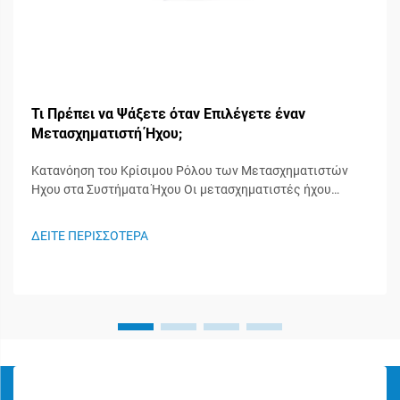
Τι Πρέπει να Ψάξετε όταν Επιλέγετε έναν
Μετασχηματιστή Ήχου;
Κατανόηση του Κρίσιμου Ρόλου των Μετασχηματιστών
Ήχου στα Συστήματα Ήχου Οι μετασχηματιστές ήχου
λειτουργούν ως άγνωστοι ήρωες στα συστήματα ήχου,
διαδραματίζοντας σημαντικό ρόλο στη διατήρηση της
ΔΕΙΤΕ ΠΕΡΙΣΣΟΤΕΡΑ
ακεραιότητας του σήματος και στη διασφάλιση της
βέλτιστης απόδοσης του ήχου. Αυτά τα ειδικευμένα
εξαρτήματα...