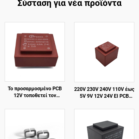
Σύσταση για νέα προϊόντα
Το προσαρμοσμένο PCB
220V 230V 240V 110V έως
12V τοποθετεί τον
5V 9V 12V 24V EI PCB
μετασχηματιστή δύναμης
Ενθυλακωμένος
400V με τη συχνότητα
μετασχηματιστής Μικρός
παραγωγής 50Hz
μετασχηματιστής τάσης
εισαγωγής 380V 24V 36V
PCB μετασχηματιστής
110V 220V 240V
ρεύματος