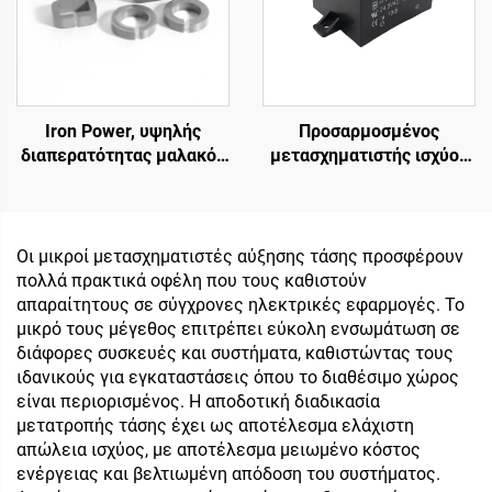
Iron Power, υψηλής
Προσαρμοσμένος
διαπερατότητας μαλακός
μετασχηματιστής ισχύος
μαγνητικός τοροειδής
24V σε 220V
πυρήνας με αερόφραγμα
Ενσωματωμένη πλακέτα
φερρίτη με χαμηλή
χαμηλής συχνότητας 50Hz
απώλεια, είσοδος 110V,
36V Έξοδος Μέγιστη
Οι μικροί μετασχηματιστές αύξησης τάσης προσφέρουν
πυρήνας μετασχηματιστή
είσοδος 380V
πολλά πρακτικά οφέλη που τους καθιστούν
εξόδου 380V
απαραίτητους σε σύγχρονες ηλεκτρικές εφαρμογές. Το
μικρό τους μέγεθος επιτρέπει εύκολη ενσωμάτωση σε
διάφορες συσκευές και συστήματα, καθιστώντας τους
ιδανικούς για εγκαταστάσεις όπου το διαθέσιμο χώρος
είναι περιορισμένος. Η αποδοτική διαδικασία
μετατροπής τάσης έχει ως αποτέλεσμα ελάχιστη
απώλεια ισχύος, με αποτέλεσμα μειωμένο κόστος
ενέργειας και βελτιωμένη απόδοση του συστήματος.