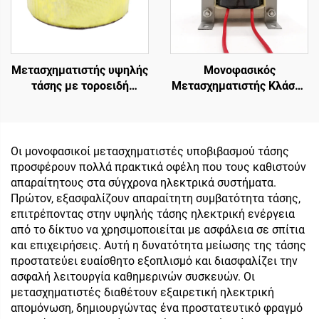
Μετασχηματιστής υψηλής
Μονοφασικός
τάσης με τοροειδή
Μετασχηματιστής Κλάσης
μετασχηματιστή
2, 240V σε 12-0-12, 5 Α,
απομόνωσης χαμηλής
για Ήχο
ισχύος 45 0 45,
μετασχηματιστής 220v
Οι μονοφασικοί μετασχηματιστές υποβιβασμού τάσης
80v
προσφέρουν πολλά πρακτικά οφέλη που τους καθιστούν
απαραίτητους στα σύγχρονα ηλεκτρικά συστήματα.
Πρώτον, εξασφαλίζουν απαραίτητη συμβατότητα τάσης,
επιτρέποντας στην υψηλής τάσης ηλεκτρική ενέργεια
από το δίκτυο να χρησιμοποιείται με ασφάλεια σε σπίτια
και επιχειρήσεις. Αυτή η δυνατότητα μείωσης της τάσης
προστατεύει ευαίσθητο εξοπλισμό και διασφαλίζει την
ασφαλή λειτουργία καθημερινών συσκευών. Οι
μετασχηματιστές διαθέτουν εξαιρετική ηλεκτρική
απομόνωση, δημιουργώντας ένα προστατευτικό φραγμό