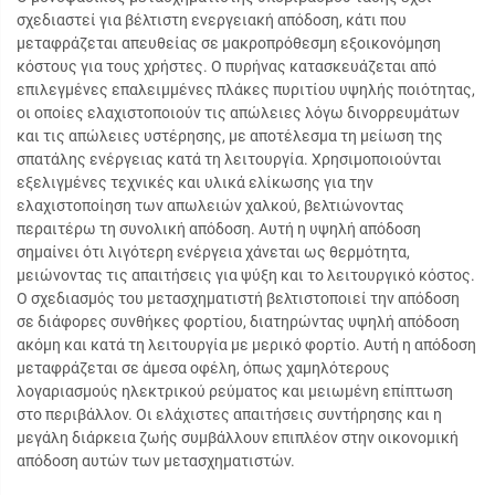
σχεδιαστεί για βέλτιστη ενεργειακή απόδοση, κάτι που
μεταφράζεται απευθείας σε μακροπρόθεσμη εξοικονόμηση
κόστους για τους χρήστες. Ο πυρήνας κατασκευάζεται από
επιλεγμένες επαλειμμένες πλάκες πυριτίου υψηλής ποιότητας,
οι οποίες ελαχιστοποιούν τις απώλειες λόγω δινορρευμάτων
και τις απώλειες υστέρησης, με αποτέλεσμα τη μείωση της
σπατάλης ενέργειας κατά τη λειτουργία. Χρησιμοποιούνται
εξελιγμένες τεχνικές και υλικά ελίκωσης για την
ελαχιστοποίηση των απωλειών χαλκού, βελτιώνοντας
περαιτέρω τη συνολική απόδοση. Αυτή η υψηλή απόδοση
σημαίνει ότι λιγότερη ενέργεια χάνεται ως θερμότητα,
μειώνοντας τις απαιτήσεις για ψύξη και το λειτουργικό κόστος.
Ο σχεδιασμός του μετασχηματιστή βελτιστοποιεί την απόδοση
σε διάφορες συνθήκες φορτίου, διατηρώντας υψηλή απόδοση
ακόμη και κατά τη λειτουργία με μερικό φορτίο. Αυτή η απόδοση
μεταφράζεται σε άμεσα οφέλη, όπως χαμηλότερους
λογαριασμούς ηλεκτρικού ρεύματος και μειωμένη επίπτωση
στο περιβάλλον. Οι ελάχιστες απαιτήσεις συντήρησης και η
μεγάλη διάρκεια ζωής συμβάλλουν επιπλέον στην οικονομική
απόδοση αυτών των μετασχηματιστών.