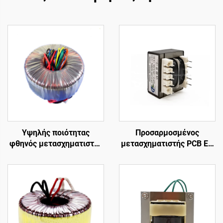
Υψηλής ποιότητας
Προσαρμοσμένος
φθηνός μετασχηματιστής
μετασχηματιστής PCB EI-
ισχύος 240v σε 12v 400w
41 τοποθετημένος σε
τοροειδής
κάψα καρφίτσα 4
μετασχηματιστής για
μετασχηματιστής δύναμης
ενισχυτή ισχύος
καρφιτσών για την
εισαγωγή 240v & τη
συχνότητα παραγωγής
50Hz 24v/36v/380v