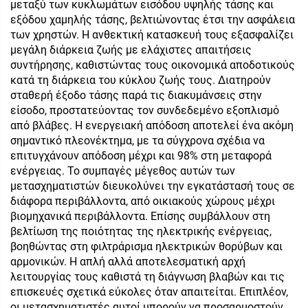
μεταξύ των κυκλωμάτων εισόδου υψηλής τάσης και
εξόδου χαμηλής τάσης, βελτιώνοντας έτσι την ασφάλεια
των χρηστών. Η ανθεκτική κατασκευή τους εξασφαλίζει
μεγάλη διάρκεια ζωής με ελάχιστες απαιτήσεις
συντήρησης, καθιστώντας τους οικονομικά αποδοτικούς
κατά τη διάρκεια του κύκλου ζωής τους. Διατηρούν
σταθερή έξοδο τάσης παρά τις διακυμάνσεις στην
είσοδο, προστατεύοντας τον συνδεδεμένο εξοπλισμό
από βλάβες. Η ενεργειακή απόδοση αποτελεί ένα ακόμη
σημαντικό πλεονέκτημα, με τα σύγχρονα σχέδια να
επιτυγχάνουν απόδοση μέχρι και 98% στη μεταφορά
ενέργειας. Το συμπαγές μέγεθος αυτών των
μετασχηματιστών διευκολύνει την εγκατάστασή τους σε
διάφορα περιβάλλοντα, από οικιακούς χώρους μέχρι
βιομηχανικά περιβάλλοντα. Επίσης συμβάλλουν στη
βελτίωση της ποιότητας της ηλεκτρικής ενέργειας,
βοηθώντας στη φιλτράρισμα ηλεκτρικών θορύβων και
αρμονικών. Η απλή αλλά αποτελεσματική αρχή
λειτουργίας τους καθιστά τη διάγνωση βλαβών και τις
επισκευές σχετικά εύκολες όταν απαιτείται. Επιπλέον,
οι μετασχηματιστές αυτοί μπορούν να προσαρμοστούν