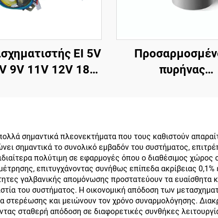
σχηματιστής EI 5V
Προσαρμοσμέν
V 9V 11V 12V 18V
πυρήνας
19V 20V 24V,
μετασχηματισ
σχηματιστής 110V
ισχύος, είσοδος 
σε 220V,
έξοδος 24V & 36V
τασχηματιστής
ενισχυτή ήχου 
ολλά σημαντικά πλεονεκτήματα που τους καθιστούν απαραίτ
ει σημαντικά το συνολικό εμβαδόν του συστήματος, επιτρέπ
οβιβασμού τάσης
συχνότητα 50
ιδιαίτερα πολύτιμη σε εφαρμογές όπου ο διαθέσιμος χώρος σ
μέτρησης, επιτυγχάνοντας συνήθως επίπεδα ακρίβειας 0,1% 
ότητες γαλβανικής απομόνωσης προστατεύουν τα ευαίσθητα
πιστία του συστήματος. Η οικονομική απόδοση των μετασχημα
α στερέωσης και μειώνουν τον χρόνο συναρμολόγησης. Διακρ
ώντας σταθερή απόδοση σε διαφορετικές συνθήκες λειτουργί