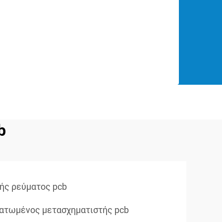
b
ής ρεύματος pcb
ατωμένος μετασχηματιστής pcb