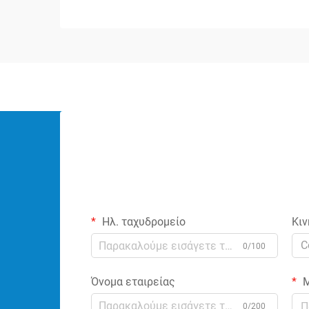
του ήχου. Αυτά τα ειδικευμένα
εξαρτήματα...
Ηλ. ταχυδρομείο
Κιν
C
0/100
Όνομα εταιρείας
Μ
0/200