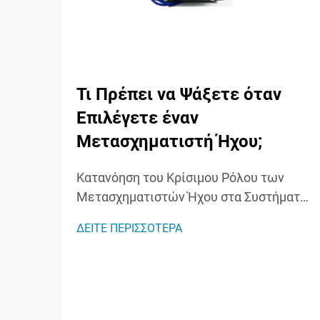
Τι Πρέπει να Ψάξετε όταν
Επιλέγετε έναν
Μετασχηματιστή Ήχου;
Κατανόηση του Κρίσιμου Ρόλου των
Μετασχηματιστών Ήχου στα Συστήματα
Ήχου Οι μετασχηματιστές ήχου
ΔΕΙΤΕ ΠΕΡΙΣΣΟΤΕΡΑ
λειτουργούν ως άγνωστοι ήρωες στα
συστήματα ήχου, διαδραματίζοντας
σημαντικό ρόλο στη διατήρηση της
ακεραιότητας του σήματος και στη
διασφάλιση της βέλτιστης απόδοσης