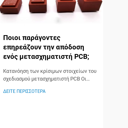
Ποιοι παράγοντες
Ποι
επηρεάζουν την απόδοση
δι
ενός μετασχηματιστή PCB;
με
και
Κατανόηση των κρίσιμων στοιχείων του
σχεδιασμού μετασχηματιστή PCB Οι
Κατ
μετασχηματιστές PCB έχουν
των
ΔΕΙΤΕ ΠΕΡΙΣΣΟΤΕΡΑ
προκαλέσει επανάσταση στη σύγχρονη
τομέ
ΔΕΙΤ
ηλεκτρονική, προσφέροντας συμπαγείς
και 
και αποδοτικές λύσεις μεταφοράς
μετα
ενέργειας που ενσωματώνονται
καθο
απευθείας σε πλακέτες εκτυπωμένων
και 