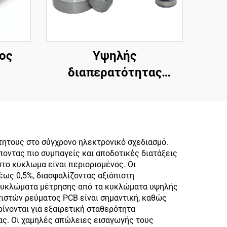
ος
Υψηλής
διαπερατότητας
τή
επαγωγική για
240V/
μετασχηματιστές,
 για
μαλακούς πυρήνες
με
φερρίτη, τοροειδείς
ητους στο σύγχρονο ηλεκτρονικό σχεδιασμό.
οντας πιο συμπαγείς και αποδοτικές διατάξεις
Hz
πυρήνες, μαγνητικούς
το κύκλωμα είναι περιορισμένος. Οι
δακτυλίους για είσοδο
έως 0,5%, διασφαλίζοντας αξιόπιστη
 κυκλώματα μέτρησης από τα κυκλώματα υψηλής
110V και έξοδο 380V
τιστών ρεύματος PCB είναι σημαντική, καθώς
ίνονται για εξαιρετική σταθερότητα
ας. Οι χαμηλές απώλειες εισαγωγής τους