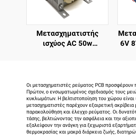
Μετασχηματιστής
Μετα
ισχύος AC 50w
6V 8
μονοφασικής εξόδου
ήχου Ei6636 50w
Μετα
Με
Οι μετασχηματιστές ρεύματος PCB προσφέρουν π
Πρώτον, ο ενσωματωμένος σχεδιασμός τους μειών
υπ
κυκλωμάτων. Η βελτιστοποίηση του χώρου είναι 
μετασχηματιστές παρέχουν εξαιρετική ακρίβεια 
παρακολούθηση και έλεγχο ρεύματος. Οι δυνατ
τάσης, βελτιώνοντας την ασφάλεια και την αξιο
εξαλείφουν την ανάγκη για ξεχωριστά εξαρτήματ
θερμοκρασίας και μακρά διάρκεια ζωής, διατηρ