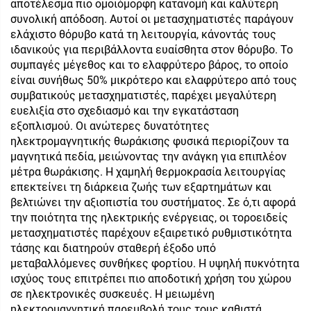
αποτέλεσμα πιο ομοιόμορφη κατανομή και καλύτερη
συνολική απόδοση. Αυτοί οι μετασχηματιστές παράγουν
ελάχιστο θόρυβο κατά τη λειτουργία, κάνοντάς τους
ιδανικούς για περιβάλλοντα ευαίσθητα στον θόρυβο. Το
συμπαγές μέγεθος και το ελαφρύτερο βάρος, το οποίο
είναι συνήθως 50% μικρότερο και ελαφρύτερο από τους
συμβατικούς μετασχηματιστές, παρέχει μεγαλύτερη
ευελιξία στο σχεδιασμό και την εγκατάσταση
εξοπλισμού. Οι ανώτερες δυνατότητες
ηλεκτρομαγνητικής θωράκισης φυσικά περιορίζουν τα
μαγνητικά πεδία, μειώνοντας την ανάγκη για επιπλέον
μέτρα θωράκισης. Η χαμηλή θερμοκρασία λειτουργίας
επεκτείνει τη διάρκεια ζωής των εξαρτημάτων και
βελτιώνει την αξιοπιστία του συστήματος. Σε ό,τι αφορά
την ποιότητα της ηλεκτρικής ενέργειας, οι τοροειδείς
μετασχηματιστές παρέχουν εξαιρετικό ρυθμιστικότητα
τάσης και διατηρούν σταθερή έξοδο υπό
μεταβαλλόμενες συνθήκες φορτίου. Η υψηλή πυκνότητα
ισχύος τους επιτρέπει πιο αποδοτική χρήση του χώρου
σε ηλεκτρονικές συσκευές. Η μειωμένη
ηλεκτρομαγνητική παρεμβολή τους τους καθιστά