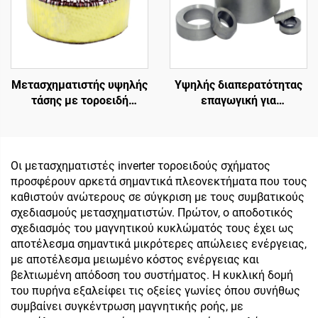
Μετασχηματιστής υψηλής
Υψηλής διαπερατότητας
τάσης με τοροειδή
επαγωγική για
μετασχηματιστή
μετασχηματιστές,
απομόνωσης χαμηλής
μαλακούς πυρήνες
ισχύος 45 0 45,
φερρίτη, τοροειδείς
μετασχηματιστής 220v
πυρήνες, μαγνητικούς
Οι μετασχηματιστές inverter τοροειδούς σχήματος
80v
δακτυλίους για είσοδο
προσφέρουν αρκετά σημαντικά πλεονεκτήματα που τους
110V και έξοδο 380V
καθιστούν ανώτερους σε σύγκριση με τους συμβατικούς
σχεδιασμούς μετασχηματιστών. Πρώτον, ο αποδοτικός
σχεδιασμός του μαγνητικού κυκλώματός τους έχει ως
αποτέλεσμα σημαντικά μικρότερες απώλειες ενέργειας,
με αποτέλεσμα μειωμένο κόστος ενέργειας και
βελτιωμένη απόδοση του συστήματος. Η κυκλική δομή
του πυρήνα εξαλείφει τις οξείες γωνίες όπου συνήθως
συμβαίνει συγκέντρωση μαγνητικής ροής, με