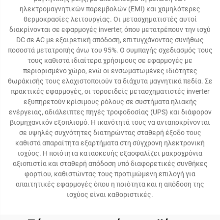
ηλεκτρομαγνητικών παρεμβολών (EMI) και χαμηλότερες
θερμοκρασίες λειτουργίας. Οι μετασχηματιστές αυτοί
διακρίνονται σε εφαρμογές inverter, όπου μετατρέπουν την ισχύ
DC σε AC με εξαιρετική απόδοση, επιτυγχάνοντας συνήθως
ποσοστά μετατροπής άνω του 95%. Ο συμπαγής σχεδιασμός τους
τους καθιστά ιδιαίτερα χρήσιμους σε εφαρμογές με
περιορισμένο χώρο, ενώ οι ενσωματωμένες ιδιότητες
θωράκισής τους ελαχιστοποιούν τα διάχυτα μαγνητικά πεδία. Σε
πρακτικές εφαρμογές, οι τοροειδείς μετασχηματιστές inverter
εξυπηρετούν κρίσιμους ρόλους σε συστήματα ηλιακής
ενέργειας, αδιάλειπτες πηγές τροφοδοσίας (UPS) και διάφορον
βιομηχανικόν εξοπλισμό. Η ικανότητά τους να ανταποκρίνονται
σε υψηλές συχνότητες διατηρώντας σταθερή έξοδο τους
καθιστά απαραίτητα εξαρτήματα στη σύγχρονη ηλεκτρονική
ισχύος. Η ποιότητα κατασκευής εξασφαλίζει μακροχρόνια
αξιοπιστία και σταθερή απόδοση υπό διαφορετικές συνθήκες
φορτίου, καθιστώντας τους προτιμώμενη επιλογή για
απαιτητικές εφαρμογές όπου η ποιότητα και η απόδοση της
ισχύος είναι καθοριστικές.