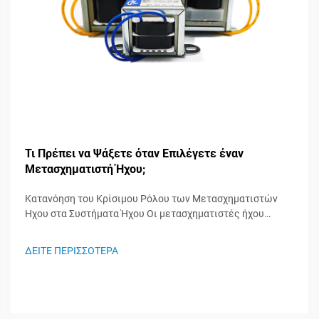
Τι Πρέπει να Ψάξετε όταν Επιλέγετε έναν
Μετασχηματιστή Ήχου;
Κατανόηση του Κρίσιμου Ρόλου των Μετασχηματιστών
Ήχου στα Συστήματα Ήχου Οι μετασχηματιστές ήχου
λειτουργούν ως άγνωστοι ήρωες στα συστήματα ήχου,
διαδραματίζοντας σημαντικό ρόλο στη διατήρηση της
ΔΕΙΤΕ ΠΕΡΙΣΣΟΤΕΡΑ
ακεραιότητας του σήματος και στη διασφάλιση της
βέλτιστης απόδοσης του ήχου. Αυτά τα ειδικευμένα
εξαρτήματα...