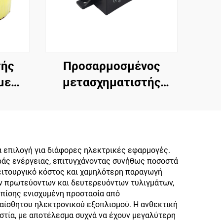
τής
Προσαρμοσμένος
με
μετασχηματιστής
ισχύος 24V σε 220V
τή
Ενσωματωμένη
ηλής
πλακέτα χαμηλής
,
συχνότητας 50Hz 36V
 επιλογή για διάφορες ηλεκτρικές εφαρμογές.
ράς ενέργειας, επιτυγχάνοντας συνήθως ποσοστά
 220v
Έξοδος Μέγιστη
ειτουργικό κόστος και χαμηλότερη παραγωγή
είσοδος 380V
ων πρωτεύοντων και δευτερευόντων τυλιγμάτων,
επίσης ενισχυμένη προστασία από
αίσθητου ηλεκτρονικού εξοπλισμού. Η ανθεκτική
στία, με αποτέλεσμα συχνά να έχουν μεγαλύτερη