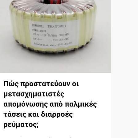
Ποι
δι
με
Πώς προστατεύουν οι
και
μετασχηματιστές
απομόνωσης από παλμικές
Κατ
τάσεις και διαρροές
των
ρεύματος;
τομέ
ΔΕΙΤ
και 