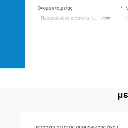
Όνομα εταιρείας
Μ
0/200
με
μετασχηματιστής απομόνωσης ήχου