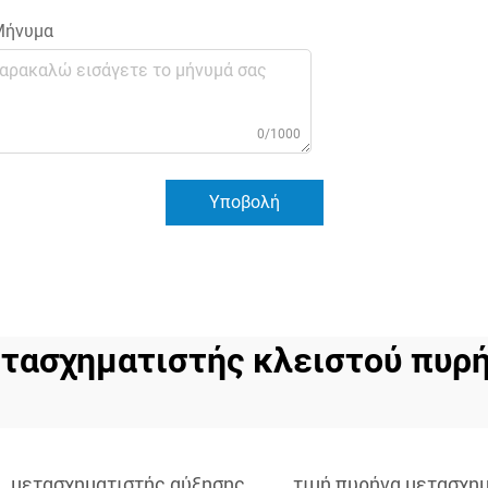
ήνυμα
0/1000
Υποβολή
τασχηματιστής κλειστού πυρ
μετασχηματιστής αύξησης
τιμή πυρήνα μετασχη