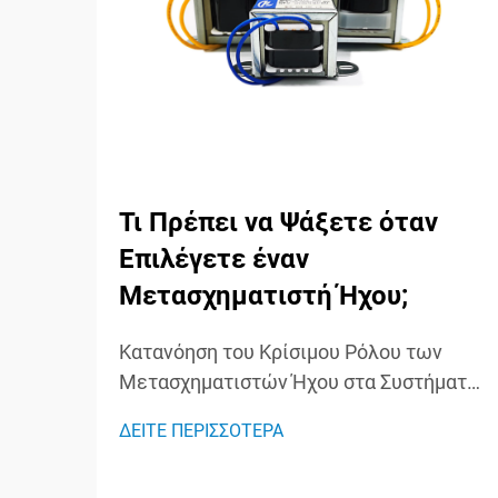
Τι Πρέπει να Ψάξετε όταν
Επιλέγετε έναν
Μετασχηματιστή Ήχου;
Κατανόηση του Κρίσιμου Ρόλου των
Μετασχηματιστών Ήχου στα Συστήματα
Ήχου Οι μετασχηματιστές ήχου
ΔΕΙΤΕ ΠΕΡΙΣΣΟΤΕΡΑ
λειτουργούν ως άγνωστοι ήρωες στα
συστήματα ήχου, διαδραματίζοντας