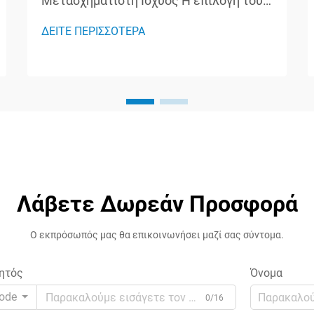
Μετασχηματιστή Ισχύος Η επιλογή του
κατάλληλου μετασχηματιστή ισχύος
ΔΕΙΤΕ ΠΕΡΙΣΣΟΤΕΡΑ
είναι μια κρίσιμη απόφαση που
επηρεάζει την απόδοση, την αξιοπιστία
και την ασφάλεια ολόκληρου του
ηλεκτρικού συστήματός σας. Είτε
δουλεύετε σε βιομηχανική
εγκατάσταση, ε...
Λάβετε Δωρεάν Προσφορά
Ο εκπρόσωπός μας θα επικοινωνήσει μαζί σας σύντομα.
ητός
Όνομα
ode
0/16