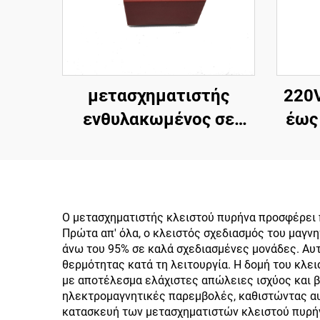
μετασχηματιστής
220
ενθυλακωμένος σε
έως
πλακέτα 120V 220V
PCB
230V 240V 440V 480V
μ
12V 100mA 200mA
τοποθετημένος σε
μ
Ο μετασχηματιστής κλειστού πυρήνα προσφέρει 
Πρώτα απ' όλα, ο κλειστός σχεδιασμός του μαγ
πλακέτα
άνω του 95% σε καλά σχεδιασμένες μονάδες. Αυ
μ
θερμότητας κατά τη λειτουργία. Η δομή του κλ
με αποτέλεσμα ελάχιστες απώλειες ισχύος και 
ηλεκτρομαγνητικές παρεμβολές, καθιστώντας αυ
κατασκευή των μετασχηματιστών κλειστού πυρήνα