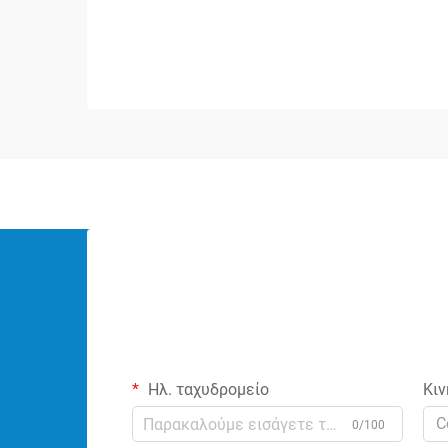
σημαντικό ρόλο στη διατήρηση της
ακεραιότητας του σήματος και στη
διασφάλιση της βέλτιστης απόδοσης
του ήχου. Αυτά τα ειδικευμένα
εξαρτήματα...
Ηλ. ταχυδρομείο
Κιν
C
0/100