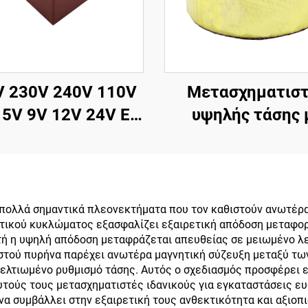
V 230V 240V 110V
Μετασχηματισ
 5V 9V 12V 24V EI
υψηλής τάσης 
 Ενθυλακωμένος
τοροειδή
ετασχηματιστής
μετασχηματισ
Μικρός
απομόνωσης χαμ
ετασχηματιστής
ισχύος 45 0 45
πολλά σημαντικά πλεονεκτήματα που τον καθιστούν ανωτέρα
νητικού κυκλώματος εξασφαλίζει εξαιρετική απόδοση μεταφο
τάσης PCB
μετασχηματιστής
τή η υψηλή απόδοση μεταφράζεται απευθείας σε μειωμένο λ
ετασχηματιστής
80v
ειστού πυρήνα παρέχει ανωτέρα μαγνητική σύζευξη μεταξύ τ
βελτιωμένο ρυθμισμό τάσης. Αυτός ο σχεδιασμός προσφέρει 
ρεύματος
τούς τους μετασχηματιστές ιδανικούς για εγκαταστάσεις ευ
 συμβάλλει στην εξαιρετική τους ανθεκτικότητα και αξιοπι