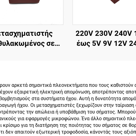
ετασχηματιστής
220V 230V 240V 
θυλακωμένος σε
έως 5V 9V 12V 24
ακέτα 120V 220V
PCB Ενθυλακωμ
V 240V 440V 480V
μετασχηματιστ
V 100mA 200mA
Μικρός
ποθετημένος σε
μετασχηματιστ
ρουν αρκετά σημαντικά πλεονεκτήματα που τους καθιστούν 
έχουν εξαιρετική ηλεκτρική απομόνωση, αποτρέποντας αποτ
πλακέτα
τάσης PCB
βομβητισμούς στα συστήματα ήχου. Αυτή η δυνατότητα απομ
μετασχηματιστ
αγωγή ήχου. Οι μετασχηματιστές ξεχωρίζουν στην ταίριαση
τρέποντας την απώλεια ή υποβάθμιση του σήματος. Μπορού
ρεύματος
δανικούς για εφαρμογές μικροφώνου. Ένα άλλο σημαντικό πλε
αι κρίσιμο για τη διατήρηση της ποιότητας του σήματος σε 
τι δεν απαιτούν εξωτερική τροφοδοσία, κάνοντάς τους αξιόπ