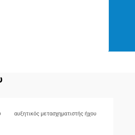
υ
υ
αυξητικός μετασχηματιστής ήχου