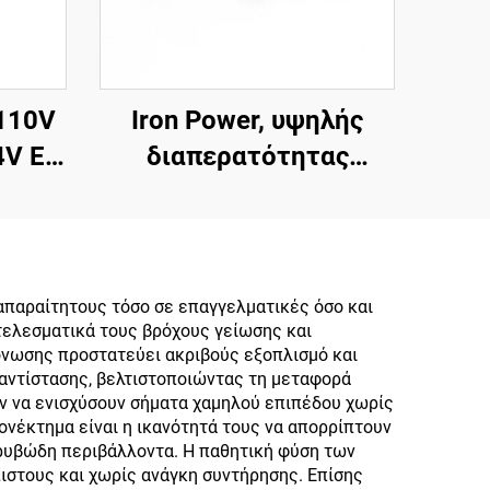
110V
Iron Power, υψηλής
V EI
διαπερατότητας
ένος
μαλακός μαγνητικός
ής
τοροειδής πυρήνας με
αερόφραγμα φερρίτη
ής
με χαμηλή απώλεια,
απαραίτητους τόσο σε επαγγελματικές όσο και
ελεσματικά τους βρόχους γείωσης και
είσοδος 110V, πυρήνας
όνωσης προστατεύει ακριβούς εξοπλισμό και
ής
μετασχηματιστή
 αντίστασης, βελτιστοποιώντας τη μεταφορά
ν να ενισχύσουν σήματα χαμηλού επιπέδου χωρίς
εξόδου 380V
ονέκτημα είναι η ικανότητά τους να απορρίπτουν
θορυβώδη περιβάλλοντα. Η παθητική φύση των
ιστους και χωρίς ανάγκη συντήρησης. Επίσης