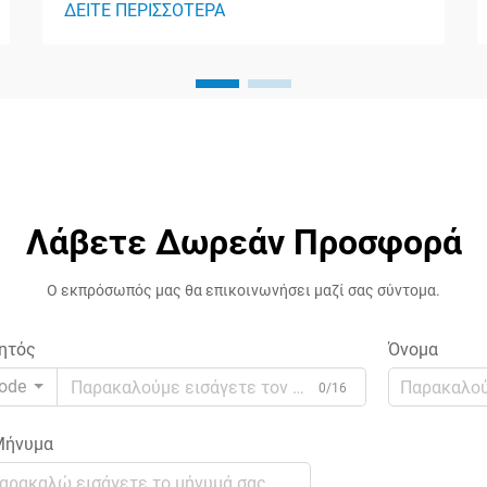
ΔΕΙΤΕ ΠΕΡΙΣΣΟΤΕΡΑ
τάσεις και οι ηλεκτρικές διαρροές
αποτελούν σημαντικά απειλητικά
στοιχεία για ευαίσθητο ηλεκτρονικό
εξοπλισμό τόσο σε βιομηχανικά όσο και
σε οικιακά περιβάλλοντα. Οι
μετασχηματιστές απομόνωσης
λειτουργούν ως...
Λάβετε Δωρεάν Προσφορά
Ο εκπρόσωπός μας θα επικοινωνήσει μαζί σας σύντομα.
ητός
Όνομα
ode
0/16
ήνυμα