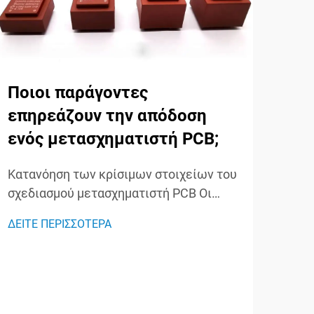
Ποιοι παράγοντες
Ποι
επηρεάζουν την απόδοση
δι
ενός μετασχηματιστή PCB;
με
και
Κατανόηση των κρίσιμων στοιχείων του
σχεδιασμού μετασχηματιστή PCB Οι
Κατ
μετασχηματιστές PCB έχουν
των
ΔΕΙΤΕ ΠΕΡΙΣΣΟΤΕΡΑ
προκαλέσει επανάσταση στη σύγχρονη
τομέ
ΔΕΙΤ
ηλεκτρονική, προσφέροντας συμπαγείς
και 
και αποδοτικές λύσεις μεταφοράς
μετα
ενέργειας που ενσωματώνονται
καθο
απευθείας σε πλακέτες εκτυπωμένων
και 