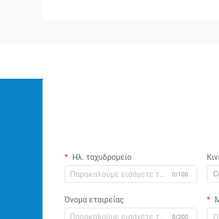
επηρεάζει την απόδοση, την αξιοπιστία
και την ασφάλεια ολόκληρου του
ηλεκτρικού συστήματός σας. Είτε
δουλεύετε σε βιομηχανική
εγκατάσταση, ε...
Ηλ. ταχυδρομείο
Κιν
C
0/100
Όνομα εταιρείας
Μ
0/200