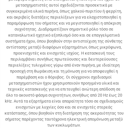
μετασχηματιστές αυτοί σχεδιάζονται προσεκτικά με
συγκεκριμένα υλικά πυρήνα, όπως χαλκού-πυριτίου ή φερρίτη,
και ακριβείς διατάξεις περιελίξεων για να ελαχιστοποιηθεί η
παραμόρφωση του σήματος και να μεγιστοποιηθεί η απόκριση
συχνότητας. Διαδραματίζουν σημαντικό ρόλο τόσο σε
καταναλωτικό ηχητικό εξοπλισμό όσο και σε επαγγελματικά
συστήματα ήχου, όπου βοηθούν στην αντιστοίχιση της σύνθετης
αντίστασης μεταξύ διαφόρων εξαρτημάτων, όπως μικρόφωνα,
προενισχυτές και ενισχυτές ισχύος. Η κατασκευή τους
περιλαμβάνει συνήθως πρωτεύουσες και δευτερεύουσες
περιελίξεις τυλιγμένες γύρω από έναν πυρήνα, με ιδιαίτερη
προσοχή στη θωράκιση και τη μόνωση για να αποφευχθεί η
παρέμβαση και ο θόρυβος. Οι σύγχρονοι σχεδιασμοί
μετασχηματιστών ήχου χρησιμοποιούν προηγμένα υλικά και
τεχνικές κατασκευής για να επιτευχθεί ανώτερη απόδοση σε
όλο το ακουστό φάσμα συχνοτήτων, συνήθως από 20 Hz έως 20
kHz. Αυτά τα εξαρτήματα είναι απαραίτητα τόσο σε σχεδιασμούς
ενισχυτών με λυχνίες όσο και σε ενισχυτές στερεάς
κατάστασης, όπου βοηθούν στη διατήρηση της ακεραιότητας του
σήματος παρέχοντας ταυτόχρονα ηλεκτρική απομόνωση μεταξύ
των κυκλωμάτων.