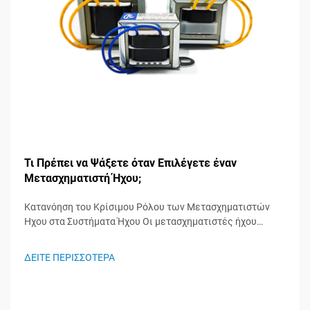
Τι Πρέπει να Ψάξετε όταν Επιλέγετε έναν
Μετασχηματιστή Ήχου;
Κατανόηση του Κρίσιμου Ρόλου των Μετασχηματιστών
Ήχου στα Συστήματα Ήχου Οι μετασχηματιστές ήχου
λειτουργούν ως άγνωστοι ήρωες στα συστήματα ήχου,
διαδραματίζοντας σημαντικό ρόλο στη διατήρηση της
ΔΕΙΤΕ ΠΕΡΙΣΣΟΤΕΡΑ
ακεραιότητας του σήματος και στη διασφάλιση της
βέλτιστης απόδοσης του ήχου. Αυτά τα ειδικευμένα
εξαρτήματα...