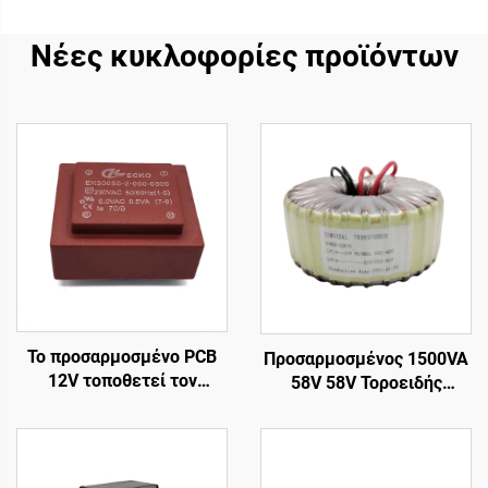
Νέες κυκλοφορίες προϊόντων
Το προσαρμοσμένο PCB
Προσαρμοσμένος 1500VA
12V τοποθετεί τον
58V 58V Τοροειδής
μετασχηματιστή δύναμης
Μετασχηματιστής Ισχύος,
400V με τη συχνότητα
Μετασχηματιστής
παραγωγής 50Hz
Κυκλώματος, Τοροειδής
εισαγωγής 380V 24V 36V
Μετασχηματιστής Εξόδου