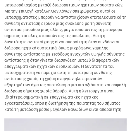
μεταφορά ισχύος μεταξύ διαφορετικών ηχητικών συστατικών.
Με την επιλογή κατάλληλων λόγων σπειρώματος, αυτοί οι
μετασχηματιστές μπορούν να αντιστοιχίσουν αποτελεσματικά τη
σύνθετη αντίσταση εξόδου μιας συσκευής με τη σύνθετη
αντίσταση εισόδου μιας άλλης, μεγιστοποιώντας τη μεταφορά
σήματος και ελαχιστοποιώντας τις απώλειες. Αυτή η
δυνατότητα αντιστοίχισης είναι απαραίτητη όταν συνδέονται
διάφορα ηχητικά συστατικά, όπως μικρόφωνα χαμηλής
σύνθετης αντίστασης με εισόδους ενισχυτών υψηλής σύνθετης
αντίστασης ή όταν γίνεται διασύνδεση μεταξύ διαφορετικών
επαγγελματικών ηχητικών εξοπλισμών. Η δυνατότητα του
μετασχηματιστή να παρέχει αυτή τη μετατροπή σύνθετης
αντίστασης χωρίς τη χρήση ενεργών ηλεκτρονικών
εξαρτημάτων έχει ως αποτέλεσμα μια πιο αξιόπιστη και ασφαλή
διαδρομή σήματος χωρίς θόρυβο. Αυτή η λειτουργία είναι
ιδιαίτερα σημαντική σε επαγγελματικές ηχητικές
εγκαταστάσεις, όπου η διατήρηση της ποιότητας του σήματος
κατά τη μετάδοση μέσω μεγάλων καλωδίων είναι απαραίτητη.