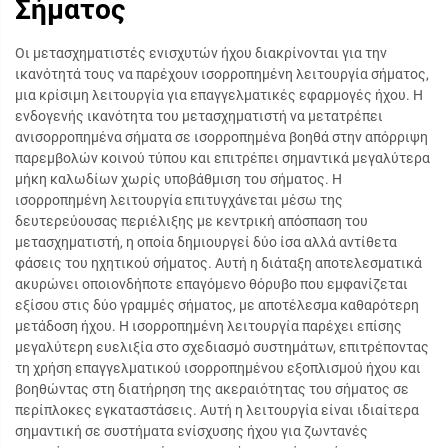
Σήματος
Οι μετασχηματιστές ενισχυτών ήχου διακρίνονται για την
ικανότητά τους να παρέχουν ισορροπημένη λειτουργία σήματος,
μια κρίσιμη λειτουργία για επαγγελματικές εφαρμογές ήχου. Η
ενδογενής ικανότητα του μετασχηματιστή να μετατρέπει
ανισορροπημένα σήματα σε ισορροπημένα βοηθά στην απόρριψη
παρεμβολών κοινού τύπου και επιτρέπει σημαντικά μεγαλύτερα
μήκη καλωδίων χωρίς υποβάθμιση του σήματος. Η
ισορροπημένη λειτουργία επιτυγχάνεται μέσω της
δευτερεύουσας περιέλιξης με κεντρική απόσπαση του
μετασχηματιστή, η οποία δημιουργεί δύο ίσα αλλά αντίθετα
φάσεις του ηχητικού σήματος. Αυτή η διάταξη αποτελεσματικά
ακυρώνει οποιονδήποτε επαγόμενο θόρυβο που εμφανίζεται
εξίσου στις δύο γραμμές σήματος, με αποτέλεσμα καθαρότερη
μετάδοση ήχου. Η ισορροπημένη λειτουργία παρέχει επίσης
μεγαλύτερη ευελιξία στο σχεδιασμό συστημάτων, επιτρέποντας
τη χρήση επαγγελματικού ισορροπημένου εξοπλισμού ήχου και
βοηθώντας στη διατήρηση της ακεραιότητας του σήματος σε
περίπλοκες εγκαταστάσεις. Αυτή η λειτουργία είναι ιδιαίτερα
σημαντική σε συστήματα ενίσχυσης ήχου για ζωντανές