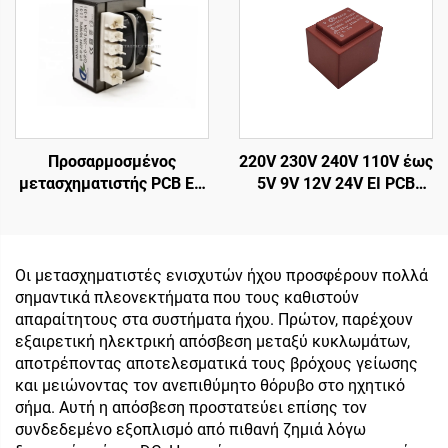
110V 220V 240V
Ήχου
Προσαρμοσμένος
220V 230V 240V 110V έως
μετασχηματιστής PCB EI-
5V 9V 12V 24V EI PCB
41 τοποθετημένος σε
Ενθυλακωμένος
κάψα καρφίτσα 4
μετασχηματιστής Μικρός
μετασχηματιστής δύναμης
μετασχηματιστής τάσης
καρφιτσών για την
PCB μετασχηματιστής
Οι μετασχηματιστές ενισχυτών ήχου προσφέρουν πολλά
εισαγωγή 240v & τη
ρεύματος
σημαντικά πλεονεκτήματα που τους καθιστούν
συχνότητα παραγωγής
απαραίτητους στα συστήματα ήχου. Πρώτον, παρέχουν
50Hz 24v/36v/380v
εξαιρετική ηλεκτρική απόσβεση μεταξύ κυκλωμάτων,
αποτρέποντας αποτελεσματικά τους βρόχους γείωσης
και μειώνοντας τον ανεπιθύμητο θόρυβο στο ηχητικό
σήμα. Αυτή η απόσβεση προστατεύει επίσης τον
συνδεδεμένο εξοπλισμό από πιθανή ζημιά λόγω