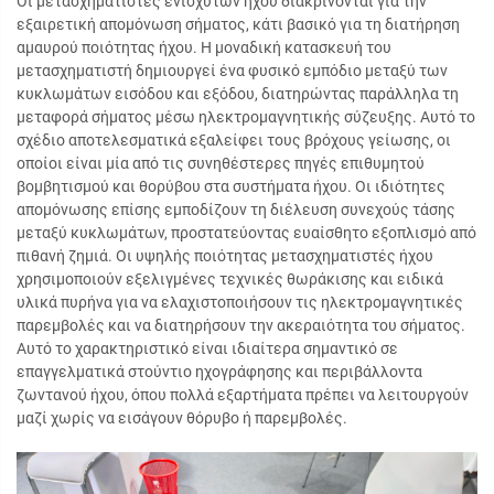
Οι μετασχηματιστές ενισχυτών ήχου διακρίνονται για την
εξαιρετική απομόνωση σήματος, κάτι βασικό για τη διατήρηση
αμαυρού ποιότητας ήχου. Η μοναδική κατασκευή του
μετασχηματιστή δημιουργεί ένα φυσικό εμπόδιο μεταξύ των
κυκλωμάτων εισόδου και εξόδου, διατηρώντας παράλληλα τη
μεταφορά σήματος μέσω ηλεκτρομαγνητικής σύζευξης. Αυτό το
σχέδιο αποτελεσματικά εξαλείφει τους βρόχους γείωσης, οι
οποίοι είναι μία από τις συνηθέστερες πηγές επιθυμητού
βομβητισμού και θορύβου στα συστήματα ήχου. Οι ιδιότητες
απομόνωσης επίσης εμποδίζουν τη διέλευση συνεχούς τάσης
μεταξύ κυκλωμάτων, προστατεύοντας ευαίσθητο εξοπλισμό από
πιθανή ζημιά. Οι υψηλής ποιότητας μετασχηματιστές ήχου
χρησιμοποιούν εξελιγμένες τεχνικές θωράκισης και ειδικά
υλικά πυρήνα για να ελαχιστοποιήσουν τις ηλεκτρομαγνητικές
παρεμβολές και να διατηρήσουν την ακεραιότητα του σήματος.
Αυτό το χαρακτηριστικό είναι ιδιαίτερα σημαντικό σε
επαγγελματικά στούντιο ηχογράφησης και περιβάλλοντα
ζωντανού ήχου, όπου πολλά εξαρτήματα πρέπει να λειτουργούν
μαζί χωρίς να εισάγουν θόρυβο ή παρεμβολές.