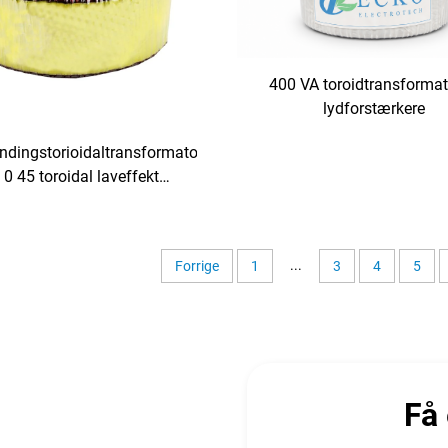
400 VA toroidtransformato
lydforstærkere
dingstorioidaltransformator
 0 45 toroidal laveffekt
ngstransformator 220 V 80 V
transformator
...
Forrige
1
3
4
5
Få 