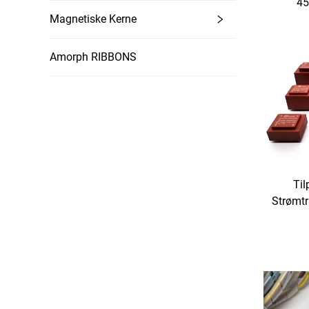
45
Magnetiske Kerne
isoleri
Amorph RIBBONS
Til
Strømtr
P
Ud