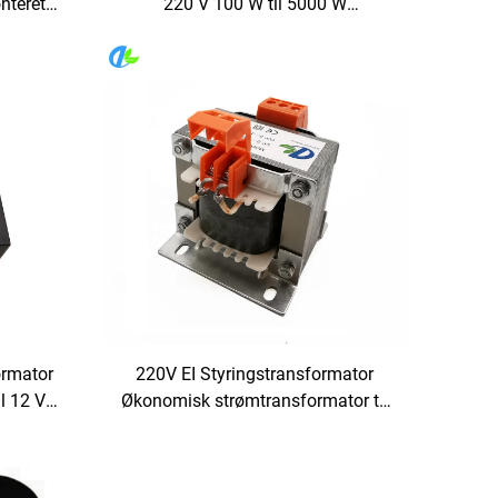
nteret
220 V 100 W til 5000 W
på PCB
toroidaltransformator af kobbertråd
toroidaltransformator 110 V til 220
V
ormator
220V EI Styringstransformator
l 12 V
Økonomisk strømtransformator til
rker
udstyrsstyringskreds 50Hz Sikker
24V OEM Tilkustommerbar