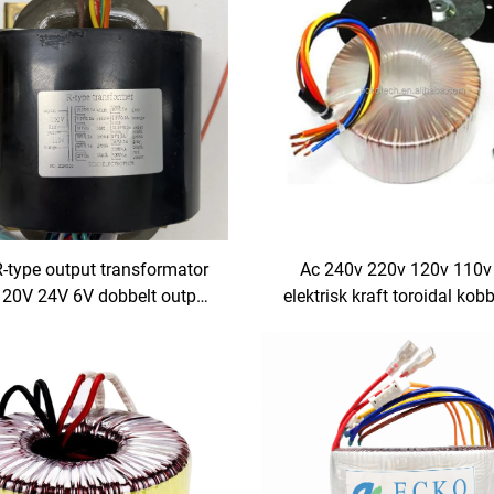
-type output transformator
Ac 240v 220v 120v 110v
120V 24V 6V dobbelt output
elektrisk kraft toroidal kob
udio lineær strømforsyning
viklet transformator 5