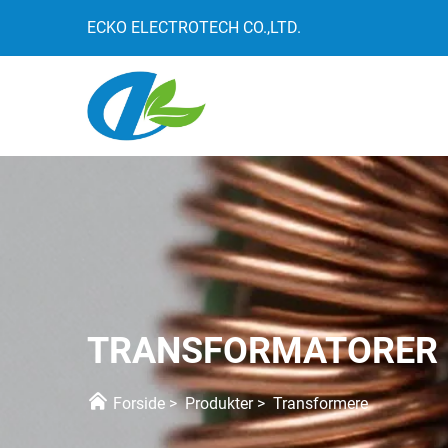
ECKO ELECTROTECH CO.,LTD.
TRANSFORMATORER
Forside
>
Produkter
>
Transformere