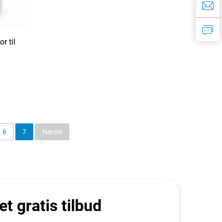
r til
6
7
Næste
et gratis tilbud