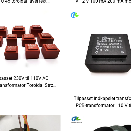
 0 45 toroidal laveffekt
V 12 V 100 mA 200 mA mo
ngstransformator 220 V 80 V
indkapslet transformator 
transformator
passet 230V til 110V AC
ansformator Toroidal Strøm
CB med 380V 24V 36V
Tilpasset indkapslet transf
gangsspændinger 50Hz
PCB-transformator 110 V ti
Frekvens
transformator til forstæ