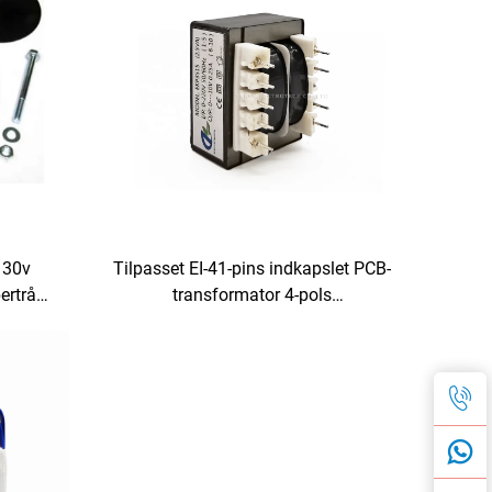
 30v
Tilpasset EI-41-pins indkapslet PCB-
bertråd
transformator 4-pols
00w
strømtransformator til 240 V input
og 24 V/36 V/380 V output 50 Hz
frekvens