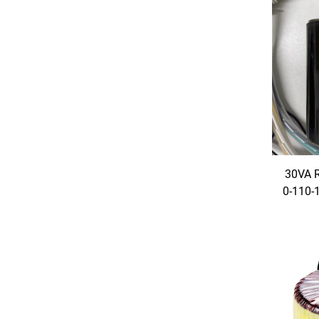
30VA R
0-110-
til a