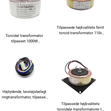
Tilpassede højkvalitets ferrit
toroid transformator 110v
Toroidal transformator
24v 30v 50v 100v 220v,
tilpasset 1000W
producenter af ferrit
standardstørrelse 220V 110V
toroidale kerne-
36V 18v 120v 6v 65v 10kva
transformatorer
2000w lavfrekvens-
transformator
Højtydende, lavstøjsbelagt
ringtransformator, tilpasset
220V til 110V / 12V / 24V,
Tilpassede højkvalitets
kobbertrådsvikling
toroidale transformatorer til