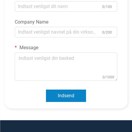
0/100
Company Name
0/200
Message
0/1000
Indsend