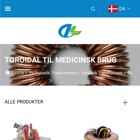
DA
TOROIDAL TIL MEDICINSK BRUG
Forside
>
Produkter
>
Transformere
>
Toroidale Transformere
>
Toroidale til Medicinsk Brug
ALLE PRODUKTER