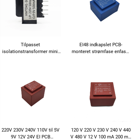
Tilpasset
EI48 indkapslet PCB-
isolationstransformer mini-
monteret strømfase enfaset
transformer 110V til 24V
transformator 6VA 10VA
12VA 18VA
220V 230V 240V 110V til 5V
120 V 220 V 230 V 240 V 440
9V 12V 24V EI PCB
V 480 V 12 V 100 mA 200 mA