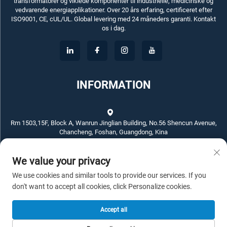
transformatorer og viklede komponenter til industrielle, medicinske og
vedvarende energiapplikationer. Over 20 års erfaring, certificeret efter
ISO9001, CE, cUL/UL. Global levering med 24 måneders garanti. Kontakt
os i dag.
INFORMATION
Rm 1503,15F, Block A, Wanrun Jinglian Building, No.56 Shencun Avenue,
Chancheng, Foshan, Guangdong, Kina
We value your privacy
+86-757-83789311
We use cookies and similar tools to provide our services. If you
[email protected]
don't want to accept all cookies, click Personalize cookies.
Accept all
Copyright © 2026 ECKO ELECTROTECH CO.,LTD. Alle rettigheder