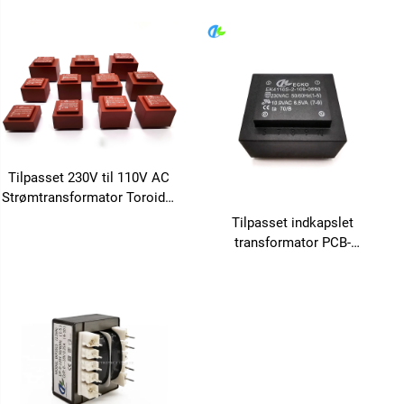
Indkapslet Transformator
monteret indkapslet
Lille
transformator på PCB
Spændingstransformator Pcb
Strømtransformator
Tilpasset 230V til 110V AC
Strømtransformator Toroidal
Strøm PCB med 380V 24V
Tilpasset indkapslet
36V Udgangsspændinger
transformator PCB-
50Hz Frekvens
transformator 110 V til 12 V
transformator til forstærker