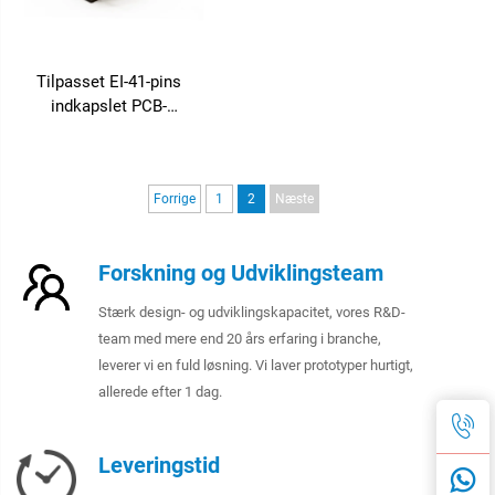
Tilpasset EI-41-pins
indkapslet PCB-
transformator 4-pols
strømtransformator til 240 V
input og 24 V/36 V/380 V
Forrige
1
2
Næste
output 50 Hz frekvens
Forskning og Udviklingsteam
Stærk design- og udviklingskapacitet, vores R&D-
team med mere end 20 års erfaring i branche,
leverer vi en fuld løsning. Vi laver prototyper hurtigt,
allerede efter 1 dag.
Leveringstid