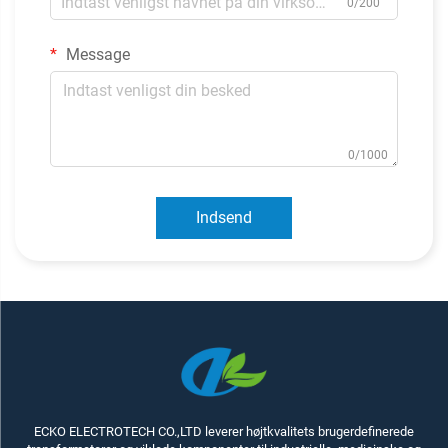
0/200
Message
0/1000
Indsend
ECKO ELECTROTECH CO.,LTD leverer højtkvalitets brugerdefinerede