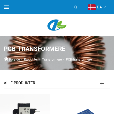
DA
PCB-TRANSFORMERE
Forside
>
Produkter
>
Transformere
>
PCB-transformere
ALLE PRODUKTER