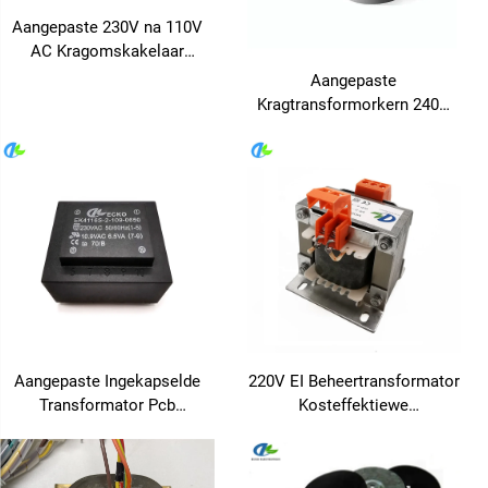
Aangepaste 230V na 110V
AC Kragomskakelaar
Toroidale Stroom PCB met
Aangepaste
380V 24V 36V
Kragtransformorkern 240V
Uitgangspanning 50Hz
Ingang/24V & 36V Uitgang vir
Frekwensie
Audio-versterker met 50Hz
Frekwensie
Aangepaste Ingekapselde
220V EI Beheertransformator
Transformator Pcb
Kosteffektiewe
Transformator 110v na 12v
kragtransformator vir
Transformator vir Versterker
toerusting beheerkring 50Hz
Veilig 24V OEM Aanpasbaar