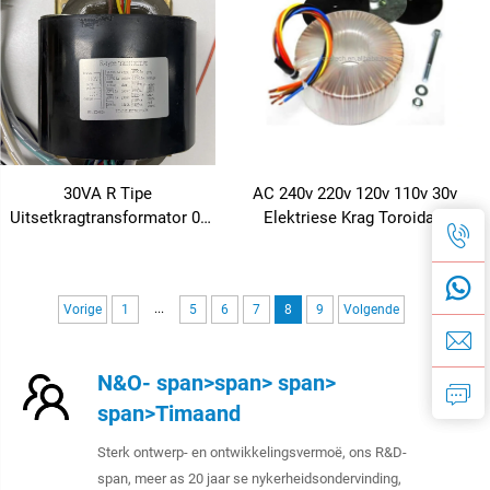
30VA R Tipe
AC 240v 220v 120v 110v 30v
Uitsetkragtransformator 0-
Elektriese Krag Toroidale
110-120V 24V 6V Dubbele
Koperdraad
Uitset vir Audio Lineêre
Windingtransformator 500w
Kragvoorsiening
...
Vorige
1
5
6
7
8
9
Volgende
N&O- span>span> span>
span>Timaand
Sterk ontwerp- en ontwikkelingsvermoë, ons R&D-
span, meer as 20 jaar se nykerheidsondervinding,