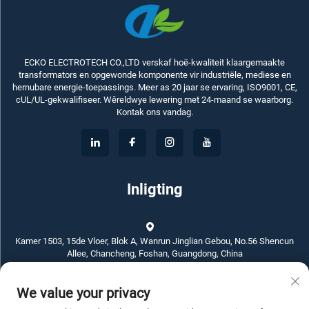
ECKO ELECTROTECH CO.,LTD verskaf hoë-kwaliteit klaargemaakte
transformators en opgewonde komponente vir industriële, mediese en
hernubare energie-toepassings. Meer as 20 jaar se ervaring, ISO9001, CE,
cUL/UL-gekwalifiseer. Wêreldwye lewering met 24-maand se waarborg.
Kontak ons vandag.
Inligting
Kamer 1503, 15de Vloer, Blok A, Wanrun Jinglian Gebou, No.56 Shencun
Allee, Chancheng, Foshan, Guangdong, China
We value your privacy
+86-757-83789311