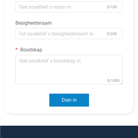
0/100
Besigheidsnaam
0/200
Boodskap
0/1000
Dien in