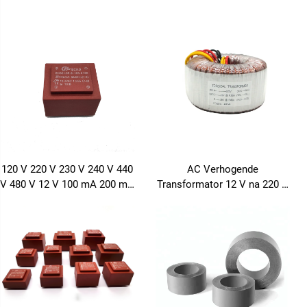
Kragtransformator vir 5000va
Toroidale Lae Krag
48v Hibriede Solaerinverter
Isoleertransformator 220 V
50/60Hz Frekwensie
80 V Transformator
120 V 220 V 230 V 240 V 440
AC Verhogende
V 480 V 12 V 100 mA 200 mA
Transformator 12 V na 220 V
Op PCB Gemonteerde
100 W tot 5000 W Toroidale
Ingekapselde Transformator
Transformator Koperdraad
Toroidale Transformator 110
V na 220 V