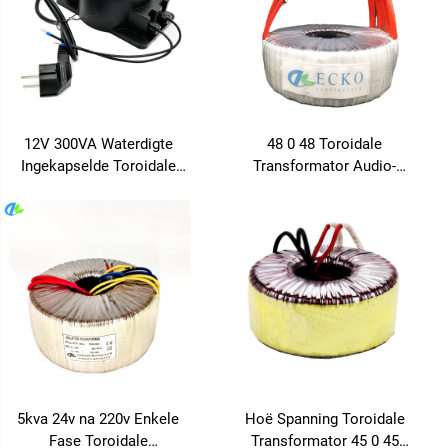
12V 300VA Waterdigte
48 0 48 Toroidale
Ingekapselde Toroidale
Transformator Audio-
Kragtransformator 110V na
versterker Krag Toroidale
220V Reënbestand
Transformator 12 V 20 A
Frekwensie 50Hz en 60Hz
Toroidale
Kragversterkertransformator
5kva 24v na 220v Enkele
Hoë Spanning Toroidale
Fase Toroidale
Transformator 45 0 45