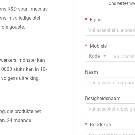
Ons verteenwoo
 ons R&D-span, meer as
ns 'n volledige stel
E-pos
 die gouste.
Mobiele
Kode
werkers, monster kan
 10000 stuks kan in 10-
Naam
volgens uitreiking.
Besigheidsnaam
ng, die produkte het
aan, 24 maande
Boodskap