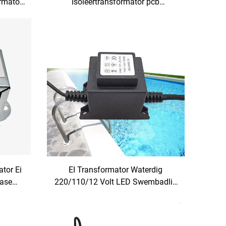
rmator
Isoleertransformator pcb
r
omskakelaar 400V
tor Ei
EI Transformator Waterdig
fase
220/110/12 Volt LED Swembadlig
30W/60W/80W/105W/200W/300W/500W/12V/
Kragtransformator