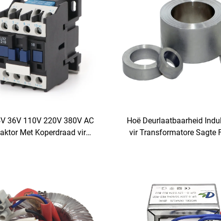
4V 36V 110V 220V 380V AC
Hoë Deurlaatbaarheid Indu
aktor Met Koperdraad vir
vir Transformatore Sagte F
Industriële Gebruik
Kerne Torusvormige Ke
Magnetiese Ringe vir 110V
en 380V Uitgang