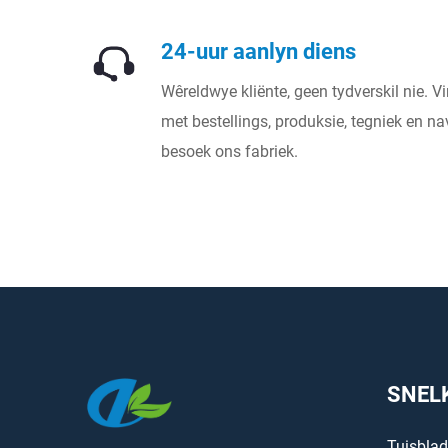
24-uur aanlyn diens
Wêreldwye kliënte, geen tydverskil nie. 
met bestellings, produksie, tegniek en n
besoek ons fabriek.
SNEL
Tuisbla