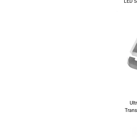
LED S
Ult
Trans
Be
Inga
Amor