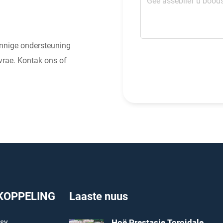
Vinnige ondersteuning
avrae. Kontak ons of
KOPPELING
Laaste nuus
dsy
Hoë Prestasie Toroidale