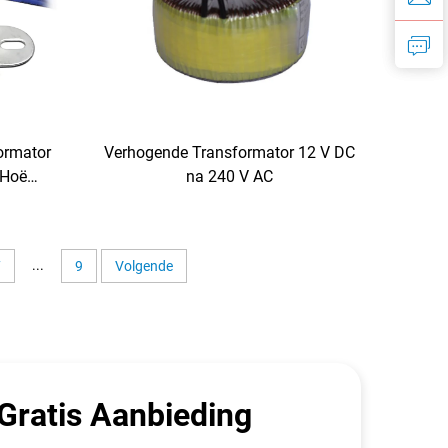
ormator
Verhogende Transformator 12 V DC
 Hoë
na 240 V AC
eënieer
...
7
9
Volgende
 Gratis Aanbieding