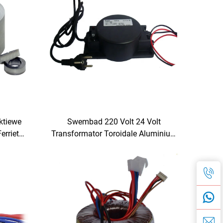
ktiewe
Swembad 220 Volt 24 Volt
erriet
Transformator Toroidale Aluminium
rne
Waterdigte Transformator
 Ingang
Buitentransformator