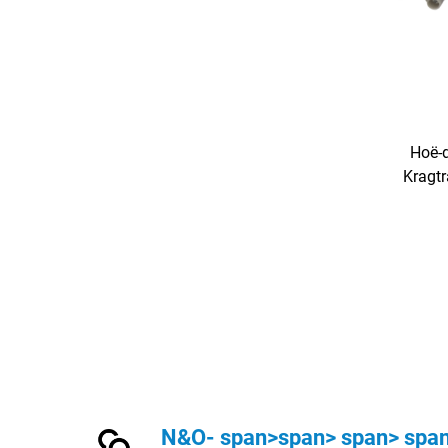
Hoë-d
Kragtr
Medies
Lae Ge
N&O- span>span> span> spa