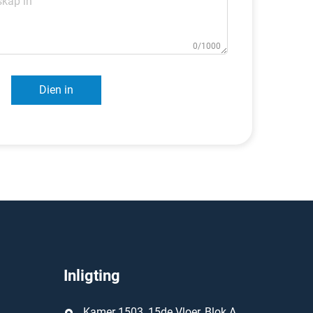
0/1000
Dien in
Inligting
Kamer 1503, 15de Vloer, Blok A,