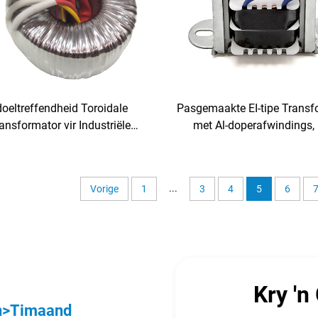
oeltreffendheid Toroidale
Pasgemaakte EI-tipe Transf
ansformator vir Industriële,
met Al-doperafwindings,
e en Audio Stabilisering &
Doeltreffendheid, UL/CE Ges
raas Uitset by 50Hz & 60Hz
...
Vorige
1
3
4
5
6
Kry 'n
n>Timaand