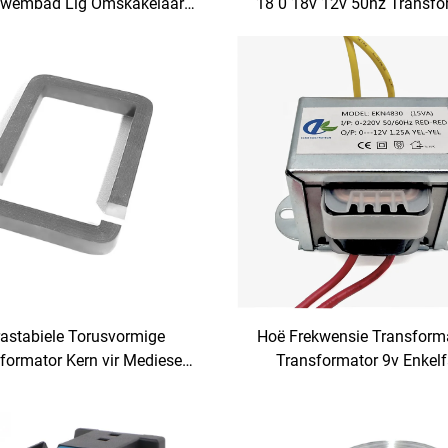
wembad Lig Omskakelaar
18 0 18v 12v 50hz Transfo
Onderwater Veilige
EI-kern Transformato
Kragomskakelaar
rastabiele Torusvormige
Hoë Frekwensie Transforma
formator Kern vir Mediese
Transformator 9v Enkel
eldingstoerusting 240V
Kragtransformator
ng/380V 480V 50Hz 60Hz
f Gesnyde Kern vir Krag