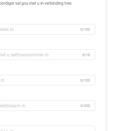
rdiger sal gou met u in verbinding tree.
0/100
0/16
0/100
0/200