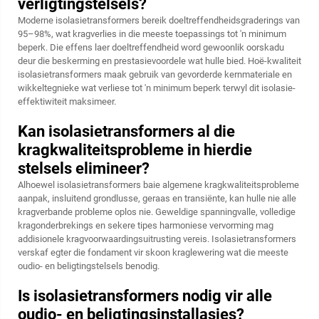
verligtingstelsels?
Moderne isolasietransformers bereik doeltreffendheidsgraderings van
95–98%, wat kragverlies in die meeste toepassings tot 'n minimum
beperk. Die effens laer doeltreffendheid word gewoonlik oorskadu
deur die beskerming en prestasievoordele wat hulle bied. Hoë-kwaliteit
isolasietransformers maak gebruik van gevorderde kernmateriale en
wikkeltegnieke wat verliese tot 'n minimum beperk terwyl dit isolasie-
effektiwiteit maksimeer.
Kan isolasietransformers al die
kragkwaliteitsprobleme in hierdie
stelsels elimineer?
Alhoewel isolasietransformers baie algemene kragkwaliteitsprobleme
aanpak, insluitend grondlusse, geraas en transiënte, kan hulle nie alle
kragverbande probleme oplos nie. Geweldige spanningvalle, volledige
kragonderbrekings en sekere tipes harmoniese vervorming mag
addisionele kragvoorwaardingsuitrusting vereis. Isolasietransformers
verskaf egter die fondament vir skoon kraglewering wat die meeste
oudio- en beligtingstelsels benodig.
Is isolasietransformers nodig vir alle
oudio- en beligtingsinstallasies?