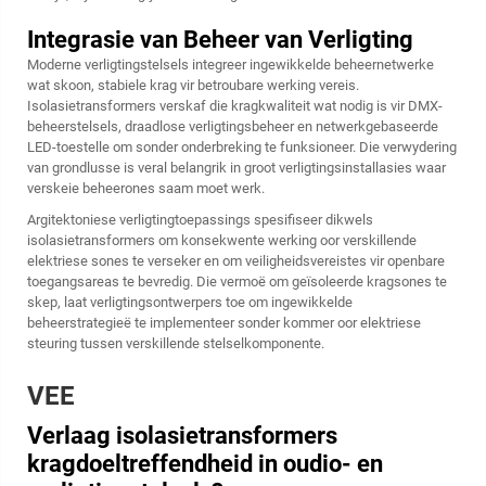
Integrasie van Beheer van Verligting
Moderne verligtingstelsels integreer ingewikkelde beheernetwerke
wat skoon, stabiele krag vir betroubare werking vereis.
Isolasietransformers verskaf die kragkwaliteit wat nodig is vir DMX-
beheerstelsels, draadlose verligtingsbeheer en netwerkgebaseerde
LED-toestelle om sonder onderbreking te funksioneer. Die verwydering
van grondlusse is veral belangrik in groot verligtingsinstallasies waar
verskeie beheerones saam moet werk.
Argitektoniese verligtingtoepassings spesifiseer dikwels
isolasietransformers om konsekwente werking oor verskillende
elektriese sones te verseker en om veiligheidsvereistes vir openbare
toegangsareas te bevredig. Die vermoë om geïsoleerde kragsones te
skep, laat verligtingsontwerpers toe om ingewikkelde
beheerstrategieë te implementeer sonder kommer oor elektriese
steuring tussen verskillende stelselkomponente.
VEE
Verlaag isolasietransformers
kragdoeltreffendheid in oudio- en