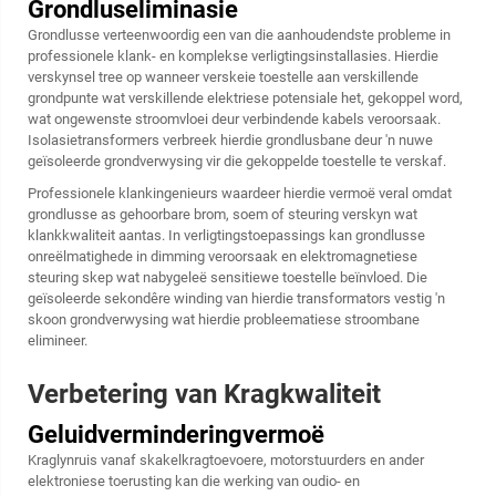
Grondluseliminasie
Grondlusse verteenwoordig een van die aanhoudendste probleme in
professionele klank- en komplekse verligtingsinstallasies. Hierdie
verskynsel tree op wanneer verskeie toestelle aan verskillende
grondpunte wat verskillende elektriese potensiale het, gekoppel word,
wat ongewenste stroomvloei deur verbindende kabels veroorsaak.
Isolasietransformers verbreek hierdie grondlusbane deur 'n nuwe
geïsoleerde grondverwysing vir die gekoppelde toestelle te verskaf.
Professionele klankingenieurs waardeer hierdie vermoë veral omdat
grondlusse as gehoorbare brom, soem of steuring verskyn wat
klankkwaliteit aantas. In verligtingstoepassings kan grondlusse
onreëlmatighede in dimming veroorsaak en elektromagnetiese
steuring skep wat nabygeleë sensitiewe toestelle beïnvloed. Die
geïsoleerde sekondêre winding van hierdie transformators vestig 'n
skoon grondverwysing wat hierdie probleematiese stroombane
elimineer.
Verbetering van Kragkwaliteit
Geluidverminderingvermoë
Kraglynruis vanaf skakelkragtoevoere, motorstuurders en ander
elektroniese toerusting kan die werking van oudio- en