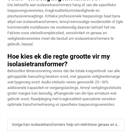
Die behoefte aan isolasietransformers hang af van die spesifieke
toepassingsvereistes, kragkwaliteitsomstandighede en
prestasieverwagtings. Kritieke professionele toepassings baat byna
altyd van isolasietransformers, terwyl eenvoudige residensiële of ligte
kommersiële installasies nie noodwendig daarvan behoef het nie.
Faktore soos stelselkompleksiteit, sensitiviteit vir geraas en
veiligheidsvereistes moet die besluit om isolasietransformers te
gebruik, bepaal.
Hoe kies ek die regte grootte vir my
isolasietransformer?
Behoorlike dimensionering vereis dat die totale kragverbruik van alle
gekoppelde toerusting bereken word, met gepaste veiligheidsmarge
wat bygevoeg word. Audio-stelsels vereis gewoonlik 25–50%
addisionele kapasiteit vir oorgangslastings, terwyl verligtingsstelsels
groter marges kan benodig, afhangende van die tipe armature wat
gebruik word. Raadpleging met kragkwaliteit-spesialiste verseker
optimale transformerkiesing vir spesifieke toepassingsvereistes.
Vorige:
Kan isolasietransformers help om elektriese geraas en steuring te verwyder?