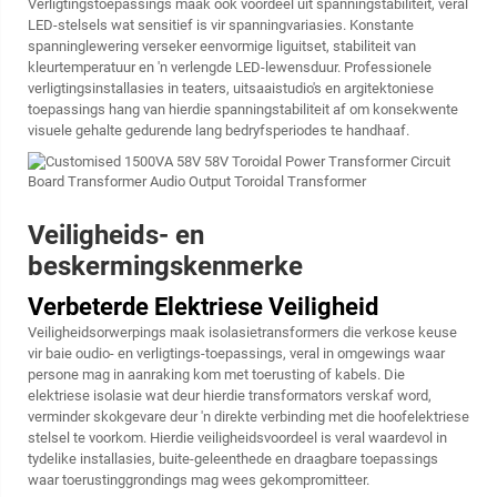
Verligtingstoepassings maak ook voordeel uit spanningstabiliteit, veral
LED-stelsels wat sensitief is vir spanningvariasies. Konstante
spanninglewering verseker eenvormige liguitset, stabiliteit van
kleurtemperatuur en 'n verlengde LED-lewensduur. Professionele
verligtingsinstallasies in teaters, uitsaaistudio's en argitektoniese
toepassings hang van hierdie spanningstabiliteit af om konsekwente
visuele gehalte gedurende lang bedryfsperiodes te handhaaf.
Veiligheids- en
beskermingskenmerke
Verbeterde Elektriese Veiligheid
Veiligheidsorwerpings maak isolasietransformers die verkose keuse
vir baie oudio- en verligtings-toepassings, veral in omgewings waar
persone mag in aanraking kom met toerusting of kabels. Die
elektriese isolasie wat deur hierdie transformators verskaf word,
verminder skokgevare deur 'n direkte verbinding met die hoofelektriese
stelsel te voorkom. Hierdie veiligheidsvoordeel is veral waardevol in
tydelike installasies, buite-geleenthede en draagbare toepassings
waar toerustinggrondings mag wees gekompromitteer.