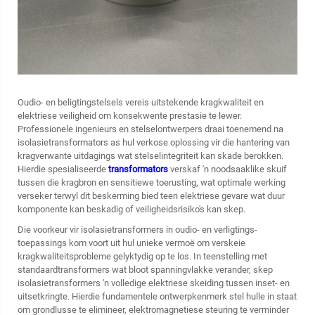
Oudio- en beligtingstelsels vereis uitstekende kragkwaliteit en
elektriese veiligheid om konsekwente prestasie te lewer.
Professionele ingenieurs en stelselontwerpers draai toenemend na
isolasietransformators
as hul verkose oplossing vir die hantering van
kragverwante uitdagings wat stelselintegriteit kan skade berokken.
Hierdie spesialiseerde
transformators
verskaf 'n noodsaaklike skuif
tussen die kragbron en sensitiewe toerusting, wat optimale werking
verseker terwyl dit beskerming bied teen elektriese gevare wat duur
komponente kan beskadig of veiligheidsrisiko's kan skep.
Die voorkeur vir isolasietransformers in oudio- en verligtings-
toepassings kom voort uit hul unieke vermoë om verskeie
kragkwaliteitsprobleme gelyktydig op te los. In teenstelling met
standaardtransformers wat bloot spanningvlakke verander, skep
isolasietransformers 'n volledige elektriese skeiding tussen inset- en
uitsetkringte. Hierdie fundamentele ontwerpkenmerk stel hulle in staat
om grondlusse te elimineer, elektromagnetiese steuring te verminder