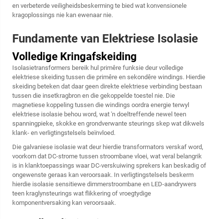
en verbeterde veiligheidsbeskerming te bied wat konvensionele
kragoplossings nie kan ewenaar nie.
Fundamente van Elektriese Isolasie
Volledige Kringafskeiding
Isolasietransformers bereik hul primêre funksie deur volledige
elektriese skeiding tussen die primêre en sekondêre windings. Hierdie
skeiding beteken dat daar geen direkte elektriese verbinding bestaan
tussen die insetkragbron en die gekoppelde toestel nie. Die
magnetiese koppeling tussen die windings oordra energie terwyl
elektriese isolasie behou word, wat 'n doeltreffende newel teen
spanningpieke, skokke en grondverwante steurings skep wat dikwels
klank- en verligtingstelsels beïnvloed.
Die galvaniese isolasie wat deur hierdie transformators verskaf word,
voorkom dat DC-strome tussen stroombane vloei, wat veral belangrik
is in klanktoepassings waar DC-verskuiwing sprekers kan beskadig of
ongewenste geraas kan veroorsaak. In verligtingstelsels beskerm
hierdie isolasie sensitiewe dimmerstroombane en LED-aandrywers
teen kraglynsteurings wat flikkering of vroegtydige
komponentversaking kan veroorsaak.