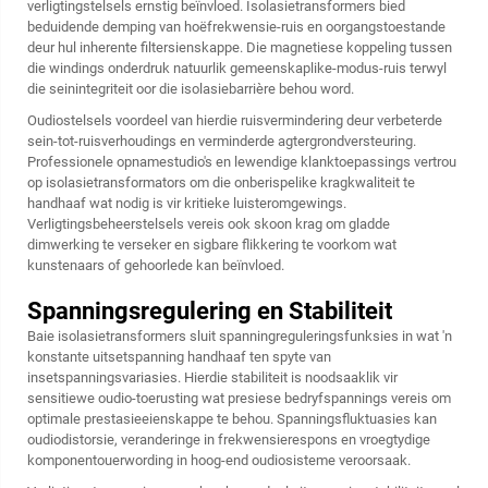
verligtingstelsels ernstig beïnvloed. Isolasietransformers bied
beduidende demping van hoëfrekwensie-ruis en oorgangstoestande
deur hul inherente filtersienskappe. Die magnetiese koppeling tussen
die windings onderdruk natuurlik gemeenskaplike-modus-ruis terwyl
die seinintegriteit oor die isolasiebarrière behou word.
Oudiostelsels voordeel van hierdie ruisvermindering deur verbeterde
sein-tot-ruisverhoudings en verminderde agtergrondversteuring.
Professionele opnamestudio's en lewendige klanktoepassings vertrou
op
isolasietransformators
om die onberispelike kragkwaliteit te
handhaaf wat nodig is vir kritieke luisteromgewings.
Verligtingsbeheerstelsels vereis ook skoon krag om gladde
dimwerking te verseker en sigbare flikkering te voorkom wat
kunstenaars of gehoorlede kan beïnvloed.
Spanningsregulering en Stabiliteit
Baie isolasietransformers sluit spanningreguleringsfunksies in wat 'n
konstante uitsetspanning handhaaf ten spyte van
insetspanningsvariasies. Hierdie stabiliteit is noodsaaklik vir
sensitiewe oudio-toerusting wat presiese bedryfspannings vereis om
optimale prestasieeienskappe te behou. Spanningsfluktuasies kan
oudiodistorsie, veranderinge in frekwensierespons en vroegtydige
komponentouerwording in hoog-end oudiosisteme veroorsaak.