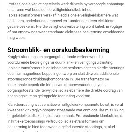
Professionele verligtingstelsels werk dikwels by verhoogde spanninge
en strome wat beduidende veiligheidsrisiko's inhou.
Isolasietransformers verskaf 'n addisionele veiligheidsbarriére wat
bedieners, onderhoudspersoneel en kunstenaars teen elektriese
gevare beskerm. Hierdie veiligheidsverbetering word kritiek in vogtige
of nat omgewings waar standaard elektriese beskerming onvoldoende
mag wees.
Stroomblik- en oorskudbeskerming
Kraglyn-stoortings en oorgangstoestande verteenwoordig
voortdurende bedreigings vir duur klank- en verligtingsuitrusting.
Isolasietransformers bied inherente beskerming teen hierdie steurings
deur hul magnetiese koppelingontwerp en sluit dikwels addisionele
stoortingsonderdrukkingkomponente in. Die transformator se
induktansie beperk die tempo van stroomverandering tydens
oorgangstoestande, terwyl die isolasiebarriére die direkte oordrag van
spanningpieke na gekoppelde toerusting voorkom.
Klanktoerusting wat sensitiewe halfgeleierkomponente bevat, is veral
kwesbaar vir kraglyn-oorgangstoestande wat onmiddellike mislukking
of geleidelike aftakeling kan veroorsaak. Professionele klankstelsels
in kritieke toepassings vertrou op isolasietransformers om
beskerming te bied teen weerlig-geïnduseerde stoortings, skakel-