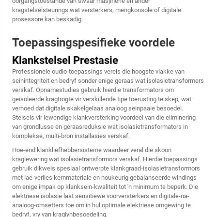
oorgangstoestande van swaar masjinerie en ander
kragstelselsteurings wat versterkers, mengkonsole of digitale
prosessore kan beskadig.
Toepassingspesifieke voordele
Klankstelsel Prestasie
Professionele oudio-toepassings vereis die hoogste vlakke van
seinintegriteit en bedryf sonder enige geraas wat isolasietransformers
verskaf. Opnamestudies gebruik hierdie transformators om
geïsoleerde kragtrogte vir verskillende tipe toerusting te skep, wat
verhoed dat digitale skakelgelaas analoog seinpaaie besoedel.
Stelsels vir lewendige klankversterking voordeel van die eliminering
van grondlusse en geraasreduksie wat isolasietransformators in
komplekse, multi-bron installasies verskaf.
Hoë-end klankliefhebbersisteme waardeer veral die skoon
kraglewering wat isolasietransformors verskaf. Hierdie toepassings
gebruik dikwels spesiaal ontwerpte klankgraad-isolasietransformors
met lae-verlies kernmateriale en noukeurig gebalanseerde windings
om enige impak op klanksein-kwaliteit tot 'n minimum te beperk. Die
elektriese isolasie laat sensitiewe voorversterkers en digitale-na-
analoog-omsetters toe om in hul optimale elektriese omgewing te
bedryf, vry van kraglynbesoedeling.