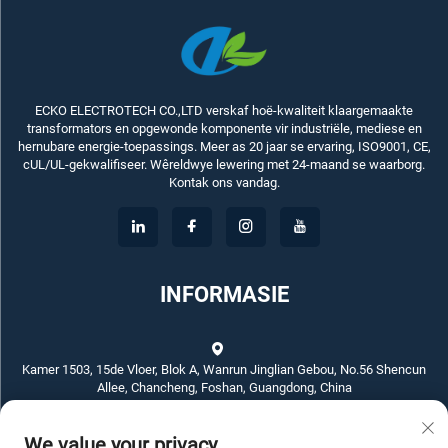
ECKO ELECTROTECH CO.,LTD verskaf hoë-kwaliteit klaargemaakte
transformators en opgewonde komponente vir industriële, mediese en
hernubare energie-toepassings. Meer as 20 jaar se ervaring, ISO9001, CE,
cUL/UL-gekwalifiseer. Wêreldwye lewering met 24-maand se waarborg.
Kontak ons vandag.
INFORMASIE
Kamer 1503, 15de Vloer, Blok A, Wanrun Jinglian Gebou, No.56 Shencun
Allee, Chancheng, Foshan, Guangdong, China
We value your privacy
+86-757-83789311