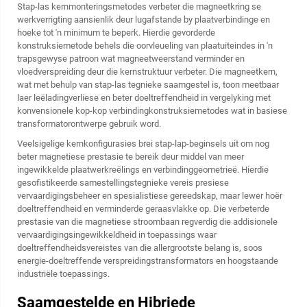
Stap-las kernmonteringsmetodes verbeter die magneetkring se
werkverrigting aansienlik deur lugafstande by plaatverbindinge en
hoeke tot 'n minimum te beperk. Hierdie gevorderde
konstruksiemetode behels die oorvleueling van plaatuiteindes in 'n
trapsgewyse patroon wat magneetweerstand verminder en
vloedverspreiding deur die kernstruktuur verbeter. Die magneetkern,
wat met behulp van stap-las tegnieke saamgestel is, toon meetbaar
laer leëladingverliese en beter doeltreffendheid in vergelyking met
konvensionele kop-kop verbindingkonstruksiemetodes wat in basiese
transformatorontwerpe gebruik word.
Veelsigelige kernkonfigurasies brei stap-lap-beginsels uit om nog
beter magnetiese prestasie te bereik deur middel van meer
ingewikkelde plaatwerkreëlings en verbindinggeometrieë. Hierdie
gesofistikeerde samestellingstegnieke vereis presiese
vervaardigingsbeheer en spesialistiese gereedskap, maar lewer hoër
doeltreffendheid en verminderde geraasvlakke op. Die verbeterde
prestasie van die magnetiese stroombaan regverdig die addisionele
vervaardigingsingewikkeldheid in toepassings waar
doeltreffendheidsvereistes van die allergrootste belang is, soos
energie-doeltreffende verspreidingstransformators en hoogstaande
industriële toepassings.
Saamgestelde en Hibriede