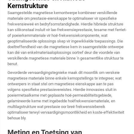
Kernstrukture
Saamgestelde magnetiese kernontwerpe kombineer verskillende
materiale om prestasie-eienskappe te optimaliseer vir spesifieke
frekwensieweë en bedryfsomstandighede. Hierdie hibriede strukture
kan silikonstaal insluit vir lae-frekwensieprestasie, tesame met ferriet-
of poeierkernmateriale vir hoë-frekwensiekomponente, wat
geoptimaliseerde oplossings skep vir ingewikkelde toepassings. Die
doeltreffendheid van die magnetiese kern in saamgestelde ontwerpe
kan dié van enkelmateriaaloplossings oortref deur die voordele van
verskillende magnetiese materiale binne 'n gesamentlike struktuur te
benut.
Gevorderde vervaardigingstegnieke maak dit moontlik om verskeie
magnetiese materiale binne enkele kernopstellings te integreer, wat
ontwerpers in staat stel om magnetiese eienskappe aan te pas
volgens spesifieke prestasievereistes. Hierdie innovasies sluit in
poeiermetaalkerne met geplaaste hoë-permeabiliteitsgebiede,
gelamineerde kerne met ingebedde hoëfrekwensiemateriale, en
multilagstrukture wat prestasie oor breë frekwensiebereik
optimaliseer terwyl vervaardigingsmoontlikheid en koste-effektiwiteit
behoue bly.
Meting en Toetsing van