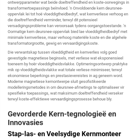
ontwerpparameter wat beide doeltreffendheid en koste-oorwegings in
transformertoepassings beïnvloed. 'n Onvoldoende kern deursnee-
oppervlak lei tot hoë vloeddigtheidbedryf, wat kernverliese verhoog en
die doeltreffendheid verminder, terwyl dit potensieel
versadigingsprobleme kan veroorsaak tydens oorgangstoestande. 'n
Oormatige kern deursnee-oppervlak bied lae vloeddigtheidbedryf met
minimale kernverliese, maar verhoog materiële koste en die algehele
transformatorgrootte, gewig en vervaardigingskoste.
Die verwantskap tussen vloeddigtheid en kernverlies volg goed
gevestigde magnetiese beginsels, met verliese wat eksponensieel
toeneem by hoër vloeddigtheidsvlakke. Optimeringsontwerp praktyke
mik op vloeddigtheidsvlakke wat totale verliese minimiseer, terwyl
ekonomiese beperkings en prestasievereistes in ag geneem word.
Moderne magnetiese kernontwerpe sluit gesofistikeerde
modelleringsmetodes in om deursnee-afmetings te optimaliseer vir
spesifieke toepassings, wat maksimum doeltreffendheid verseker
terwyl koste-effektiewe vervaardigingsprosesse behoue bly.
Gevorderde Kern-tegnologieë en
Innovasies
Stap-las- en Veelsydige Kernmonteer