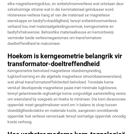
elke magnetiseringsiklus, en wirbelstroomverliese wat ontstaan deur
sirkelvormige strome wat in die kernmateriaal geïnduseer word.
Histereese-verliese hang af van die materiaal se magnetiese
eienskappe en bedryfsvloeddigtheid, terwyl wirbelstroomverliese
verband hou met materiaalgeleidingsvermoë, kerngeometrie en
bedryfsfrekwensie. Behoorlike materiaalkeuse en kernontwerp
verminder beide verliesmeganismes om transformatore-
doeltreffendheid te maksimeer.
Hoekom is kerngeometrie belangrik vir
transformator-doeltreffendheid
Kerngeometrie beïnvloed magnetiese vloedverspreiding,
lugkloofvorming en die algehele magnetiese stroombaanweerstand,
wat almal transformatoreffektiwiteit beïnvloed. Toroidale kerne
verskaf deurlopende magnetiese paaie met minimale lugklowwe,
terwyl gelamineerde reghoekige kerne sorgvuldige samestelling vereis
om weerstand by voegsels en hoeke te minimeer. Die kern dwarssnee-
oppervlak moet geoptimaliseer word om 'n balans te skep tussen
vloeiddigtheidsvlakke en materiale koste, aangesien onvoldoende
oppervlak hoë verliese veroorsaak terwyl oormatige oppervlak onnodig
koste verhoog.