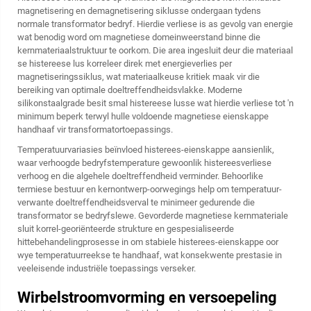
magnetisering en demagnetisering siklusse ondergaan tydens
normale transformator bedryf. Hierdie verliese is as gevolg van energie
wat benodig word om magnetiese domeinweerstand binne die
kernmateriaalstruktuur te oorkom. Die area ingesluit deur die materiaal
se histereese lus korreleer direk met energieverlies per
magnetiseringssiklus, wat materiaalkeuse kritiek maak vir die
bereiking van optimale doeltreffendheidsvlakke. Moderne
silikonstaalgrade besit smal histereese lusse wat hierdie verliese tot 'n
minimum beperk terwyl hulle voldoende magnetiese eienskappe
handhaaf vir transformatortoepassings.
Temperatuurvariasies beïnvloed histerees-eienskappe aansienlik,
waar verhoogde bedryfstemperature gewoonlik histereesverliese
verhoog en die algehele doeltreffendheid verminder. Behoorlike
termiese bestuur en kernontwerp-oorwegings help om temperatuur-
verwante doeltreffendheidsverval te minimeer gedurende die
transformator se bedryfslewe. Gevorderde magnetiese kernmateriale
sluit korrel-georiënteerde strukture en gespesialiseerde
hittebehandelingprosesse in om stabiele histerees-eienskappe oor
wye temperatuurreekse te handhaaf, wat konsekwente prestasie in
veeleisende industriële toepassings verseker.
Wirbelstroomvorming en versoepeling