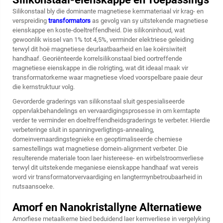
Silikonstaal bly die dominante magnetiese kernmateriaal vir krag- en
verspreiding
transformators
as gevolg van sy uitstekende magnetiese
eienskappe en koste-doeltreffendheid. Die silikoninhoud, wat
gewoonlik wissel van 1% tot 4,5%, verminder elektriese geleiding
terwyl dit hoë magnetiese deurlaatbaarheid en lae koërsiwiteit
handhaaf. Georiënteerde korrelsilikonstaal bied oortreffende
magnetiese eienskappe in die rolrigting, wat dit ideaal maak vir
transformatorkerne waar magnetiese vloed voorspelbare paaie deur
die kernstruktuur volg.
Gevorderde graderings van silikonstaal sluit gespesialiseerde
oppervlakbehandelings en vervaardigingsprosesse in om kerntapte
verder te verminder en doeltreffendheidsgraderings te verbeter. Hierdie
verbeteringe sluit in spanningverligtings-annealing,
domeinvernaardingstegnieke en geoptimaliseerde chemiese
samestellings wat magnetiese domein-alignment verbeter. Die
resulterende materiale toon laer histereese- en wirbelstroomverliese
terwyl dit uitstekende meganiese eienskappe handhaaf wat vereis
word vir transformatorvervaardiging en langtermynbetroubaarheid in
nutsaansoeke.
Amorf en Nanokristallyne Alternatiewe
Amorfiese metaalkerne bied beduidend laer kernverliese in vergelyking