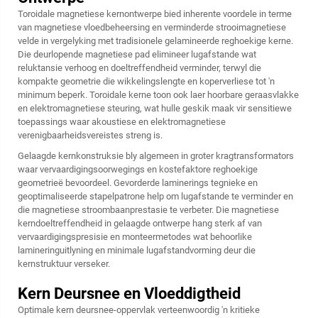
Toroidale magnetiese kernontwerpe bied inherente voordele in terme
van magnetiese vloedbeheersing en verminderde strooimagnetiese
velde in vergelyking met tradisionele gelamineerde reghoekige kerne.
Die deurlopende magnetiese pad elimineer lugafstande wat
reluktansie verhoog en doeltreffendheid verminder, terwyl die
kompakte geometrie die wikkelingslengte en koperverliese tot 'n
minimum beperk. Toroidale kerne toon ook laer hoorbare geraasvlakke
en elektromagnetiese steuring, wat hulle geskik maak vir sensitiewe
toepassings waar akoustiese en elektromagnetiese
verenigbaarheidsvereistes streng is.
Gelaagde kernkonstruksie bly algemeen in groter kragtransformators
waar vervaardigingsoorwegings en kostefaktore reghoekige
geometrieë bevoordeel. Gevorderde laminerings tegnieke en
geoptimaliseerde stapelpatrone help om lugafstande te verminder en
die magnetiese stroombaanprestasie te verbeter. Die magnetiese
kerndoeltreffendheid in gelaagde ontwerpe hang sterk af van
vervaardigingspresisie en monteermetodes wat behoorlike
lamineringuitlyning en minimale lugafstandvorming deur die
kernstruktuur verseker.
Kern Deursnee en Vloeddigtheid
Optimale kern deursnee-oppervlak verteenwoordig 'n kritieke