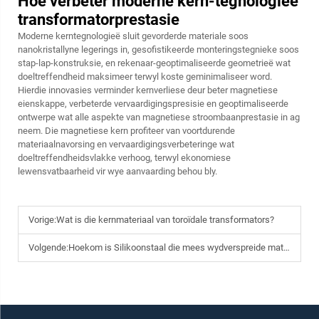
Hoe verbeter moderne kern-tegnologieë
transformatorprestasie
Moderne kerntegnologieë sluit gevorderde materiale soos
nanokristallyne legerings in, gesofistikeerde monteringstegnieke soos
stap-lap-konstruksie, en rekenaar-geoptimaliseerde geometrieë wat
doeltreffendheid maksimeer terwyl koste geminimaliseer word.
Hierdie innovasies verminder kernverliese deur beter magnetiese
eienskappe, verbeterde vervaardigingspresisie en geoptimaliseerde
ontwerpe wat alle aspekte van magnetiese stroombaanprestasie in ag
neem. Die magnetiese kern profiteer van voortdurende
materiaalnavorsing en vervaardigingsverbeteringe wat
doeltreffendheidsvlakke verhoog, terwyl ekonomiese
lewensvatbaarheid vir wye aanvaarding behou bly.
Vorige:
Wat is die kernmateriaal van toroïdale transformators?
Volgende:
Hoekom is Silikoonstaal die mees wydverspreide materiaal vir transformerkerns?