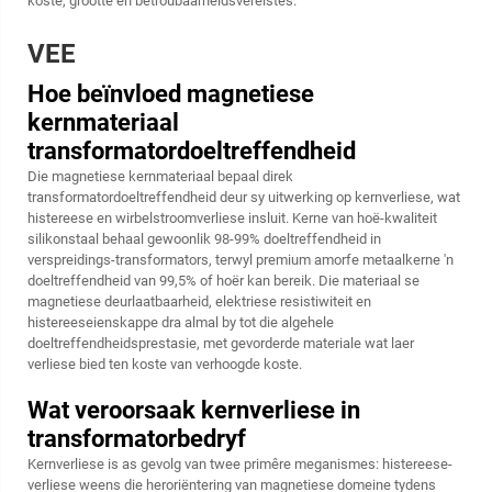
koste, grootte en betroubaarheidsvereistes.
VEE
Hoe beïnvloed magnetiese
kernmateriaal
transformatordoeltreffendheid
Die magnetiese kernmateriaal bepaal direk
transformatordoeltreffendheid deur sy uitwerking op kernverliese, wat
histereese en wirbelstroomverliese insluit. Kerne van hoë-kwaliteit
silikonstaal behaal gewoonlik 98-99% doeltreffendheid in
verspreidings-transformators, terwyl premium amorfe metaalkerne 'n
doeltreffendheid van 99,5% of hoër kan bereik. Die materiaal se
magnetiese deurlaatbaarheid, elektriese resistiwiteit en
histereeseienskappe dra almal by tot die algehele
doeltreffendheidsprestasie, met gevorderde materiale wat laer
verliese bied ten koste van verhoogde koste.
Wat veroorsaak kernverliese in
transformatorbedryf
Kernverliese is as gevolg van twee primêre meganismes: histereese-
verliese weens die heroriëntering van magnetiese domeine tydens