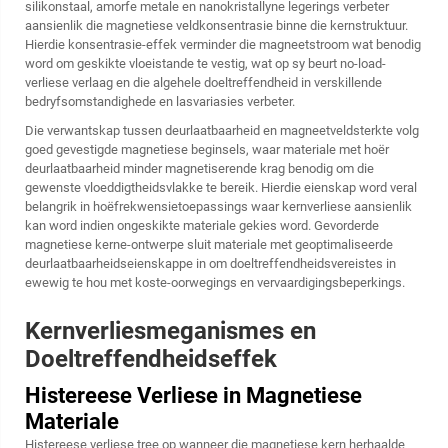
silikonstaal, amorfe metale en nanokristallyne legerings verbeter
aansienlik die magnetiese veldkonsentrasie binne die kernstruktuur.
Hierdie konsentrasie-effek verminder die magneetstroom wat benodig
word om geskikte vloeistande te vestig, wat op sy beurt no-load-
verliese verlaag en die algehele doeltreffendheid in verskillende
bedryfsomstandighede en lasvariasies verbeter.
Die verwantskap tussen deurlaatbaarheid en magneetveldsterkte volg
goed gevestigde magnetiese beginsels, waar materiale met hoër
deurlaatbaarheid minder magnetiserende krag benodig om die
gewenste vloeddigtheidsvlakke te bereik. Hierdie eienskap word veral
belangrik in hoëfrekwensietoepassings waar kernverliese aansienlik
kan word indien ongeskikte materiale gekies word. Gevorderde
magnetiese kerne-ontwerpe sluit materiale met geoptimaliseerde
deurlaatbaarheidseienskappe in om doeltreffendheidsvereistes in
ewewig te hou met koste-oorwegings en vervaardigingsbeperkings.
Kernverliesmeganismes en
Doeltreffendheidseffek
Histereese Verliese in Magnetiese
Materiale
Histereese verliese tree op wanneer die magnetiese kern herhaalde