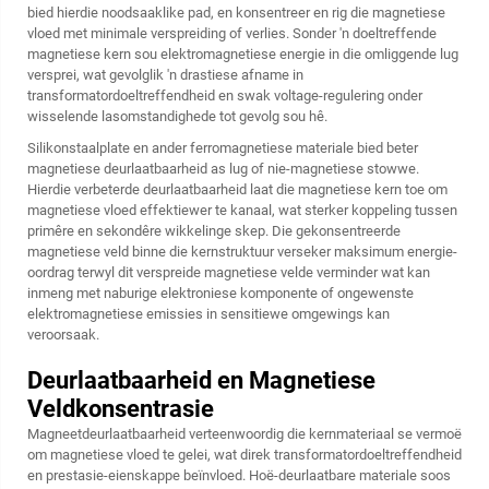
bied hierdie noodsaaklike pad, en konsentreer en rig die magnetiese
vloed met minimale verspreiding of verlies. Sonder 'n doeltreffende
magnetiese kern sou elektromagnetiese energie in die omliggende lug
versprei, wat gevolglik 'n drastiese afname in
transformatordoeltreffendheid en swak voltage-regulering onder
wisselende lasomstandighede tot gevolg sou hê.
Silikonstaalplate en ander ferromagnetiese materiale bied beter
magnetiese deurlaatbaarheid as lug of nie-magnetiese stowwe.
Hierdie verbeterde deurlaatbaarheid laat die magnetiese kern toe om
magnetiese vloed effektiewer te kanaal, wat sterker koppeling tussen
primêre en sekondêre wikkelinge skep. Die gekonsentreerde
magnetiese veld binne die kernstruktuur verseker maksimum energie-
oordrag terwyl dit verspreide magnetiese velde verminder wat kan
inmeng met naburige elektroniese komponente of ongewenste
elektromagnetiese emissies in sensitiewe omgewings kan
veroorsaak.
Deurlaatbaarheid en Magnetiese
Veldkonsentrasie
Magneetdeurlaatbaarheid verteenwoordig die kernmateriaal se vermoë
om magnetiese vloed te gelei, wat direk transformatordoeltreffendheid
en prestasie-eienskappe beïnvloed. Hoë-deurlaatbare materiale soos