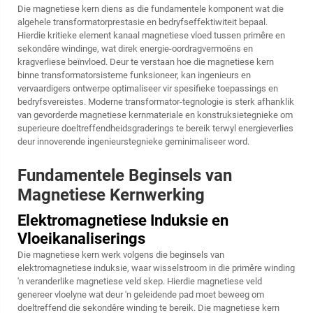
Die
magnetiese kern
diens as die fundamentele komponent wat die
algehele transformatorprestasie en bedryfseffektiwiteit bepaal.
Hierdie kritieke element kanaal magnetiese vloed tussen primêre en
sekondêre windinge, wat direk energie-oordragvermoëns en
kragverliese beïnvloed. Deur te verstaan hoe die magnetiese kern
binne transformatorsisteme funksioneer, kan ingenieurs en
vervaardigers ontwerpe optimaliseer vir spesifieke toepassings en
bedryfsvereistes. Moderne transformator-tegnologie is sterk afhanklik
van gevorderde magnetiese kernmateriale en konstruksietegnieke om
superieure doeltreffendheidsgraderings te bereik terwyl energieverlies
deur innoverende ingenieurstegnieke geminimaliseer word.
Fundamentele Beginsels van
Magnetiese Kernwerking
Elektromagnetiese Induksie en
Vloeikanaliserings
Die magnetiese kern werk volgens die beginsels van
elektromagnetiese induksie, waar wisselstroom in die primêre winding
'n veranderlike magnetiese veld skep. Hierdie magnetiese veld
genereer vloelyne wat deur 'n geleidende pad moet beweeg om
doeltreffend die sekondêre winding te bereik. Die magnetiese kern