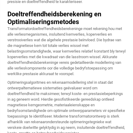
presisie en doeltreffendheid te karakteriseer.
Doeltreffendheidsberekening en
Optimaliseringsmetodes
Transformatordoeltreffendheidsberekeninge moet rekening hou met
alle verliesmeganismes, insluitend kernverlies, koperverlies en
verstrooiverlies wat die algehele prestasie beïnvloed. Die bydrae van
die magnetiese kern tot totale verlies wissel met
belastingsomstandighede, waar kernverlies relatief konstant bly terwyl
koperverlies met die kwadraat van die lasstroom wissel. Akkurate
doeltreffendheidsberekeninge vereis gedetailleerde modellering van
alle verlieskomponente oor die volledige bedryfstoepassing om
werklike prestasie akkuraat te voorspel.
Optimeringsalgoritmes en rekenaarmodellering stel in staat dat
ontwerpalternatiewe sistematies geëvalueer word om
doeltreffendheid te maksimeer, terwyl koste- en prestasiebeperkings
in ag geneem word. Hierdie gesofistikeerde gereedskap ontleed
magnetiese kerngeometrie, materiaaleienskappe en
bedryfsomstandighede om optimale ontwerpparameters vir spesifieke
toepassings te identifiseer. Moderne transformatorontwerp is sterk
afhanklik van rekenaarondersteunde optimeringstegnieke wat
verskeie doelwitte gelyktydig in ag neem, insluitende doeltreffendheid,