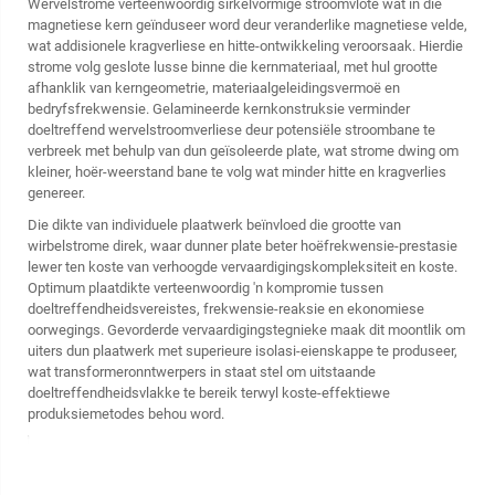
Wervelstrome verteenwoordig sirkelvormige stroomvlote wat in die
magnetiese kern geïnduseer word deur veranderlike magnetiese velde,
wat addisionele kragverliese en hitte-ontwikkeling veroorsaak. Hierdie
strome volg geslote lusse binne die kernmateriaal, met hul grootte
afhanklik van kerngeometrie, materiaalgeleidingsvermoë en
bedryfsfrekwensie. Gelamineerde kernkonstruksie verminder
doeltreffend wervelstroomverliese deur potensiële stroombane te
verbreek met behulp van dun geïsoleerde plate, wat strome dwing om
kleiner, hoër-weerstand bane te volg wat minder hitte en kragverlies
genereer.
Die dikte van individuele plaatwerk beïnvloed die grootte van
wirbelstrome direk, waar dunner plate beter hoëfrekwensie-prestasie
lewer ten koste van verhoogde vervaardigingskompleksiteit en koste.
Optimum plaatdikte verteenwoordig 'n kompromie tussen
doeltreffendheidsvereistes, frekwensie-reaksie en ekonomiese
oorwegings. Gevorderde vervaardigingstegnieke maak dit moontlik om
uiters dun plaatwerk met superieure isolasi-eienskappe te produseer,
wat transformeronntwerpers in staat stel om uitstaande
doeltreffendheidsvlakke te bereik terwyl koste-effektiewe
produksiemetodes behou word.