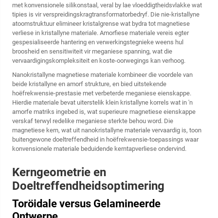
met konvensionele silikonstaal, veral by lae vloeddigtheidsvlakke wat
tipies is vir verspreidingskragtransformatorbedryf. Die nie-kristallyne
atoomstruktuur elimineer kristalgrense wat bydra tot magnetiese
verliese in kristallyne materiale. Amorfiese materiale vereis egter
gespesialiseerde hantering en verwerkingstegnieke weens hul
broosheid en sensitiwiteit vir meganiese spanning, wat die
vervaardigingskompleksiteit en koste-oorwegings kan verhoog.
Nanokristallyne magnetiese materiale kombineer die voordele van
beide kristallyne en amorf strukture, en bied uitstekende
hoëfrekwensie-prestasie met verbeterde meganiese eienskappe.
Hierdie materiale bevat uiterstelik klein kristallyne korrels wat in 'n
amorfe matriks ingebed is, wat superieure magnetiese eienskappe
verskaf terwyl redelike meganiese sterkte behou word. Die
magnetiese kern, wat uit nanokristallyne materiale vervaardig is, toon
buitengewone doeltreffendheid in hoëfrekwensie-toepassings waar
konvensionele materiale beduidende kerntapverliese ondervind.
Kerngeometrie en
Doeltreffendheidsoptimering
Toröidale versus Gelamineerde
Ontwerpe