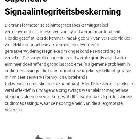
Signaalintegriteitsbeskerming
Die transformator se seinintegriteitsbeskermingstelsel
verteenwoordig 'n hoeksteen van sy ontwerpuitmuntendheid.
Hierdie gesofistikeerde kenmerk maak gebruik van verskeie vlakke
van elektromagnetiese afskerming en gevorderde
geraasverwyderingstegnieke om ongeskonde seinoordrag te
verseker. Die sorgvuldig ingenieus ontwerpte grondvlakontwerp
elimineer doeltreffend grondlusprobleme, 'n algemene probleem in
oudiotoepassings. Die transformator se unieke wikkelkonfigurasie
minimiseer seinverval terwyl dit uitstekende
frekwensieresponskenmerke handhaaf. Hierdie beskermingstelsel is
veral effektief in uitdagende omgewings waar elektromagnetiese
steurings algemeen voorkom, wat dit ideaal maak vir professionele
oudiotoepassings waar seinsoortgelheid van die allergrootste
belang is.