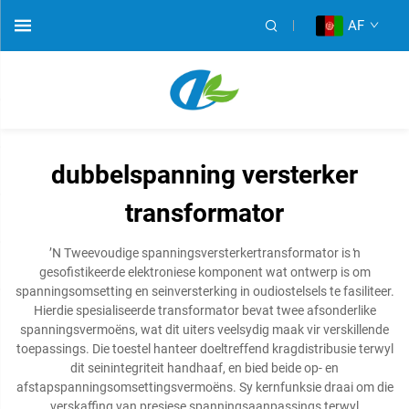
AF
dubbelspanning versterker
transformator
ʼN Tweevoudige spanningsversterkertransformator is ŉ
gesofistikeerde elektroniese komponent wat ontwerp is om
spanningsomsetting en seinversterking in oudiostelsels te fasiliteer.
Hierdie spesialiseerde transformator bevat twee afsonderlike
spanningsvermoëns, wat dit uiters veelsydig maak vir verskillende
toepassings. Die toestel hanteer doeltreffend kragdistribusie terwyl
dit seinintegriteit handhaaf, en bied beide op- en
afstapspanningsomsettingsvermoëns. Sy kernfunksie draai om die
verskaffing van presiese spanningsaanpassings terwyl