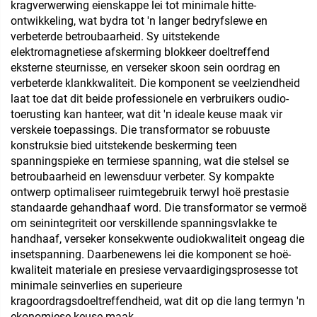
kragverwerwing eienskappe lei tot minimale hitte-
ontwikkeling, wat bydra tot 'n langer bedryfslewe en
verbeterde betroubaarheid. Sy uitstekende
elektromagnetiese afskerming blokkeer doeltreffend
eksterne steurnisse, en verseker skoon sein oordrag en
verbeterde klankkwaliteit. Die komponent se veelziendheid
laat toe dat dit beide professionele en verbruikers oudio-
toerusting kan hanteer, wat dit 'n ideale keuse maak vir
verskeie toepassings. Die transformator se robuuste
konstruksie bied uitstekende beskerming teen
spanningspieke en termiese spanning, wat die stelsel se
betroubaarheid en lewensduur verbeter. Sy kompakte
ontwerp optimaliseer ruimtegebruik terwyl hoë prestasie
standaarde gehandhaaf word. Die transformator se vermoë
om seinintegriteit oor verskillende spanningsvlakke te
handhaaf, verseker konsekwente oudiokwaliteit ongeag die
insetspanning. Daarbenewens lei die komponent se hoë-
kwaliteit materiale en presiese vervaardigingsprosesse tot
minimale seinverlies en superieure
kragoordragsdoeltreffendheid, wat dit op die lang termyn 'n
ekonomiese keuse maak.