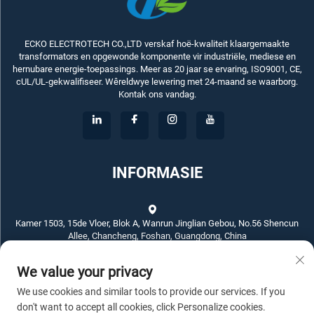
ECKO ELECTROTECH CO.,LTD verskaf hoë-kwaliteit klaargemaakte
transformators en opgewonde komponente vir industriële, mediese en
hernubare energie-toepassings. Meer as 20 jaar se ervaring, ISO9001, CE,
cUL/UL-gekwalifiseer. Wêreldwye lewering met 24-maand se waarborg.
Kontak ons vandag.
INFORMASIE
Kamer 1503, 15de Vloer, Blok A, Wanrun Jinglian Gebou, No.56 Shencun
Allee, Chancheng, Foshan, Guangdong, China
We value your privacy
+86-757-83789311
We use cookies and similar tools to provide our services. If you
[email protected]
don't want to accept all cookies, click Personalize cookies.