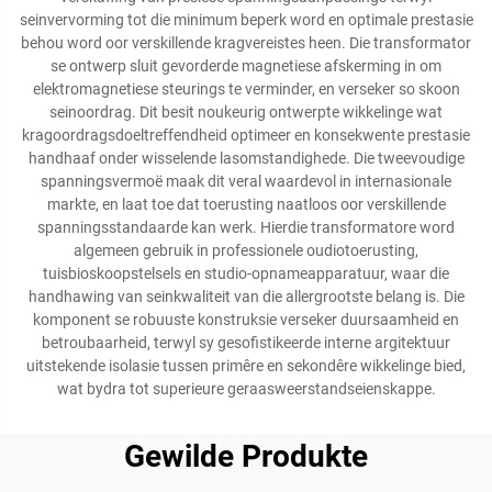
seinvervorming tot die minimum beperk word en optimale prestasie
behou word oor verskillende kragvereistes heen. Die transformator
se ontwerp sluit gevorderde magnetiese afskerming in om
elektromagnetiese steurings te verminder, en verseker so skoon
seinoordrag. Dit besit noukeurig ontwerpte wikkelinge wat
kragoordragsdoeltreffendheid optimeer en konsekwente prestasie
handhaaf onder wisselende lasomstandighede. Die tweevoudige
spanningsvermoë maak dit veral waardevol in internasionale
markte, en laat toe dat toerusting naatloos oor verskillende
spanningsstandaarde kan werk. Hierdie transformatore word
algemeen gebruik in professionele oudiotoerusting,
tuisbioskoopstelsels en studio-opnameapparatuur, waar die
handhawing van seinkwaliteit van die allergrootste belang is. Die
komponent se robuuste konstruksie verseker duursaamheid en
betroubaarheid, terwyl sy gesofistikeerde interne argitektuur
uitstekende isolasie tussen primêre en sekondêre wikkelinge bied,
wat bydra tot superieure geraasweerstandseienskappe.
Gewilde Produkte