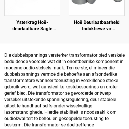
Ysterkrag Hoë-
Hoë Deurlaatbaarheid
deurlaatbare Sagte
Induktiewe vir
Magnetiese Torus Kern
Transformatore Sagte
Luggesperre Ferriet met
Ferriet Kerne
Lae Verlies 110V Ingang
Torusvormige Kerne
380V Uitgang
Magnetiese Ringe vir 110V
Die dubbelspannings versterker transformator bied verskeie
Transformator Kern
Ingang en 380V Uitgang
beduidende voordele wat dit 'n onontbeerlike komponent in
moderne oudio-stelsels maak. Ten eerste, elimineer die
dubbelspannings vermoë die behoefte aan afsonderlike
transformatore wanneer toerusting in verskillende streke
gebruik word, wat aansienlike kostebesparings en groter
gerief bied. Die transformator se gevorderde ontwerp
verseker uitstekende spanningsregulering, deur stabiele
uitset te handhaaf selfs onder wisselvallige
lasomstandighede. Hierdie stabiliteit is noodsaaklik om
oudiokwaliteit te behou en gekoppelde toerusting te
beskerm. Die transformator se doeltreffende