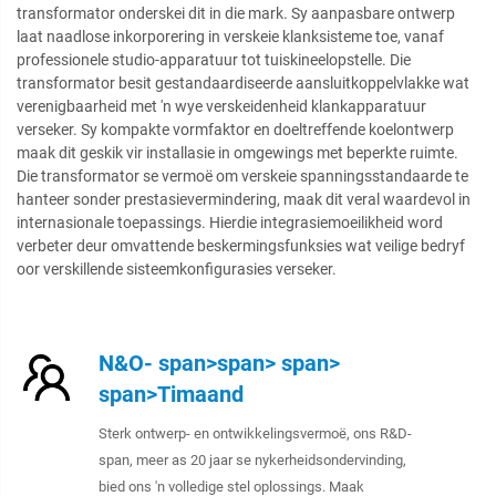
transformator onderskei dit in die mark. Sy aanpasbare ontwerp
laat naadlose inkorporering in verskeie klanksisteme toe, vanaf
professionele studio-apparatuur tot tuiskineelopstelle. Die
transformator besit gestandaardiseerde aansluitkoppelvlakke wat
verenigbaarheid met 'n wye verskeidenheid klankapparatuur
verseker. Sy kompakte vormfaktor en doeltreffende koelontwerp
maak dit geskik vir installasie in omgewings met beperkte ruimte.
Die transformator se vermoë om verskeie spanningsstandaarde te
hanteer sonder prestasievermindering, maak dit veral waardevol in
internasionale toepassings. Hierdie integrasiemoeilikheid word
verbeter deur omvattende beskermingsfunksies wat veilige bedryf
oor verskillende sisteemkonfigurasies verseker.
N&O- span>span> span>
span>Timaand
Sterk ontwerp- en ontwikkelingsvermoë, ons R&D-
span, meer as 20 jaar se nykerheidsondervinding,
bied ons 'n volledige stel oplossings. Maak