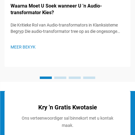
Waarna Moet U Soek wanneer U 'n Audio-
transformator Kies?
Die Kritieke Rol van Audio-transformators in Klanksisteme
Begryp Die audio-transformator tree op as die ongesonge
helde in klanksisteme, wat 'n vitale rol speel om seinintegriteit
te handhaaf en optimale klangoorweging te verseker. Hierdie
MEER BEKYK
gespesialiseerde komponente...
Kry 'n Gratis Kwotasie
Ons verteenwoordiger sal binnekort met u kontak
maak.