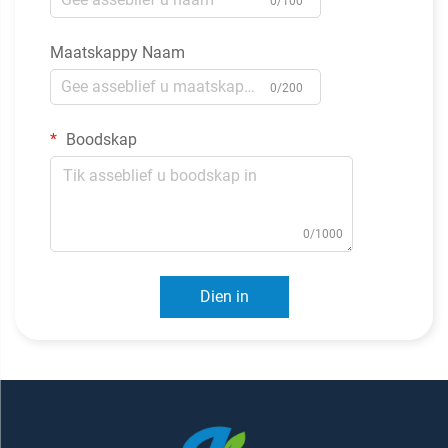
0/100
Maatskappy Naam
0/200
Boodskap
0/1000
Dien in