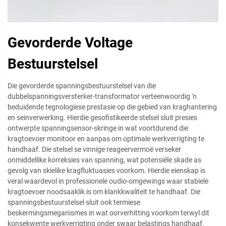
Gevorderde Voltage
Bestuurstelsel
Die gevorderde spanningsbestuurstelsel van die
dubbelspanningsversterker-transformator verteenwoordig 'n
beduidende tegnologiese prestasie op die gebied van kraghantering
en seinverwerking. Hierdie gesofistikeerde stelsel sluit presies
ontwerpte spanningsensor-skringe in wat voortdurend die
kragtoevoer monitoor en aanpas om optimale werkverrigting te
handhaaf. Die stelsel se vinnige reageervermoë verseker
onmiddellike korreksies van spanning, wat potensiële skade as
gevolg van skielike kragfluktuasies voorkom. Hierdie eienskap is
veral waardevol in professionele oudio-omgewings waar stabiele
kragtoevoer noodsaaklik is om klankkwaliteit te handhaaf. Die
spanningsbestuurstelsel sluit ook termiese
beskermingsmeganismes in wat oorverhitting voorkom terwyl dit
konsekwente werkverrigting onder swaar belastings handhaaf.