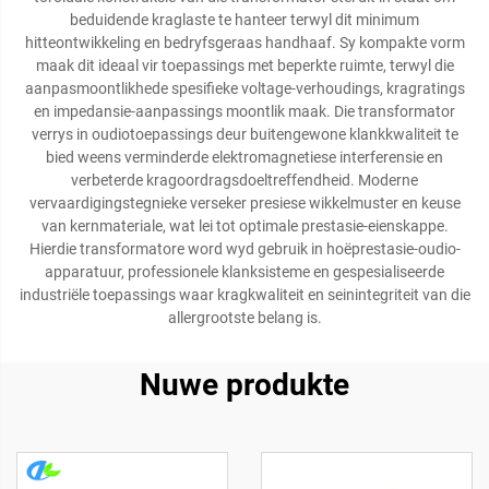
beduidende kraglaste te hanteer terwyl dit minimum
hitteontwikkeling en bedryfsgeraas handhaaf. Sy kompakte vorm
maak dit ideaal vir toepassings met beperkte ruimte, terwyl die
aanpasmoontlikhede spesifieke voltage-verhoudings, kragratings
en impedansie-aanpassings moontlik maak. Die transformator
verrys in oudiotoepassings deur buitengewone klankkwaliteit te
bied weens verminderde elektromagnetiese interferensie en
verbeterde kragoordragsdoeltreffendheid. Moderne
vervaardigingstegnieke verseker presiese wikkelmuster en keuse
van kernmateriale, wat lei tot optimale prestasie-eienskappe.
Hierdie transformatore word wyd gebruik in hoëprestasie-oudio-
apparatuur, professionele klanksisteme en gespesialiseerde
industriële toepassings waar kragkwaliteit en seinintegriteit van die
allergrootste belang is.
Nuwe produkte