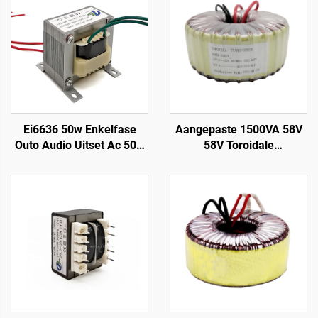
Ei6636 50w Enkelfase
Aangepaste 1500VA 58V
Outo Audio Uitset Ac 50w
58V Toroidale
Kragtransformator
Kragtransformator
Sambreelbord
Transformator Audio
Uitset Toroidale
Transformator