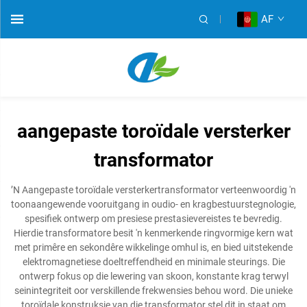
AF
aangepaste toroïdale versterker
transformator
ʼN Aangepaste toroïdale versterkertransformator verteenwoordig 'n
toonaangewende vooruitgang in oudio- en kragbestuurstegnologie,
spesifiek ontwerp om presiese prestasievereistes te bevredig.
Hierdie transformatore besit 'n kenmerkende ringvormige kern wat
met primêre en sekondêre wikkelinge omhul is, en bied uitstekende
elektromagnetiese doeltreffendheid en minimale steurings. Die
ontwerp fokus op die lewering van skoon, konstante krag terwyl
seinintegriteit oor verskillende frekwensies behou word. Die unieke
toroïdale konstruksie van die transformator stel dit in staat om