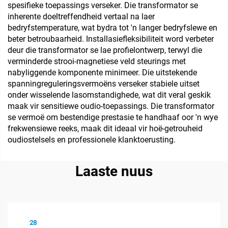
spesifieke toepassings verseker. Die transformator se
inherente doeltreffendheid vertaal na laer
bedryfstemperature, wat bydra tot 'n langer bedryfslewe en
beter betroubaarheid. Installasiefleksibiliteit word verbeter
deur die transformator se lae profielontwerp, terwyl die
verminderde strooi-magnetiese veld steurings met
nabyliggende komponente minimeer. Die uitstekende
spanningreguleringsvermoëns verseker stabiele uitset
onder wisselende lasomstandighede, wat dit veral geskik
maak vir sensitiewe oudio-toepassings. Die transformator
se vermoë om bestendige prestasie te handhaaf oor 'n wye
frekwensiewe reeks, maak dit ideaal vir hoë-getrouheid
oudiostelsels en professionele klanktoerusting.
Laaste nuus
28