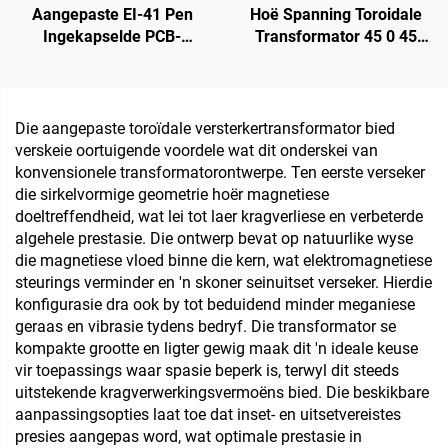
Aangepaste EI-41 Pen
Hoë Spanning Toroidale
Ingekapselde PCB-
Transformator 45 0 45
transformator 4-pens
Toroidale Lae Krag
Kragtransformator vir 240
Isoleertransformator 220
V inset & 24 V/36 V/380 V
V 80 V Transformator
uitset 50 Hz Frekwensie
Die aangepaste toroïdale versterkertransformator bied
verskeie oortuigende voordele wat dit onderskei van
konvensionele transformatorontwerpe. Ten eerste verseker
die sirkelvormige geometrie hoër magnetiese
doeltreffendheid, wat lei tot laer kragverliese en verbeterde
algehele prestasie. Die ontwerp bevat op natuurlike wyse
die magnetiese vloed binne die kern, wat elektromagnetiese
steurings verminder en 'n skoner seinuitset verseker. Hierdie
konfigurasie dra ook by tot beduidend minder meganiese
geraas en vibrasie tydens bedryf. Die transformator se
kompakte grootte en ligter gewig maak dit 'n ideale keuse
vir toepassings waar spasie beperk is, terwyl dit steeds
uitstekende kragverwerkingsvermoëns bied. Die beskikbare
aanpassingsopties laat toe dat inset- en uitsetvereistes
presies aangepas word, wat optimale prestasie in