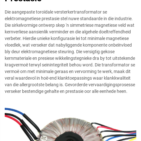
Die aangepaste toroïdale versterkertransformator se
elektromagnetiese prestasie stel nuwe standaarde in die industrie.
Die sirkelvormige ontwerp skep 'n simmetriese magnetiese veld wat
kernverliese aansienlik verminder en die algehele doeltreffendheid
verbeter. Hierdie unieke konfigurasie lei tot minimale magnetiese
vloedlek, wat verseker dat nabyliggende komponente onbeïnvloed
bly deur elektromagnetiese steuring. Die versigtig gekose
kernmateriale en presiese wikkelingstegnieke dra by tot uitstekende
kragvermoë terwyl seinintegriteit behou word. Die transformator se
vermoë om met minimale geraas en vervorming te werk, maak dit
veral waardevol in hoë-end klanktoepassings waar klankkwaliteit
van die allergrootste belang is. Gevorderde vervaardigingsprosesse
verseker bestendige gehalte en prestasie oor alle eenhede heen.