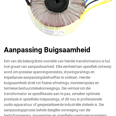
Aanpassing Buigsaamheid
Een van die belangrikste voordele van hierdie transformators is hul
hoë graad van aanpasbaarheid. Elke eenheid kan spesifiek ontwerp
word om presiese spanningvereistes, drywingsratings en
impedansie-aanpassingsbehoeftes te voldoen. Hierdie
buigsaamheid strek tot fisiese afmetings, monteeropsies en
termiese bestuurstelseloorwegings. Die vermoë om die
transformator se spesifikasies aan te pas, verseker optimale
prestasie in spesifieke toepassings, of dit nou in professionele
oudio-apparatuur of gespesialiseerde industriële stelsels is. Die
aanpassingsproses behels deeglike oorweging van die
bedryfomgewing, lasvereistes en spesifieke prestasieparameters