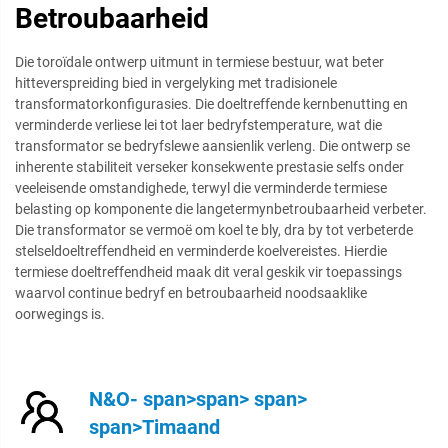
Betroubaarheid
Die toroïdale ontwerp uitmunt in termiese bestuur, wat beter
hitteverspreiding bied in vergelyking met tradisionele
transformatorkonfigurasies. Die doeltreffende kernbenutting en
verminderde verliese lei tot laer bedryfstemperature, wat die
transformator se bedryfslewe aansienlik verleng. Die ontwerp se
inherente stabiliteit verseker konsekwente prestasie selfs onder
veeleisende omstandighede, terwyl die verminderde termiese
belasting op komponente die langetermynbetroubaarheid verbeter.
Die transformator se vermoë om koel te bly, dra by tot verbeterde
stelseldoeltreffendheid en verminderde koelvereistes. Hierdie
termiese doeltreffendheid maak dit veral geskik vir toepassings
waarvol continue bedryf en betroubaarheid noodsaaklike
oorwegings is.
N&O- span>span> span>
span>Timaand