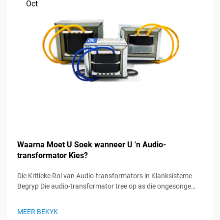
Oct
Waarna Moet U Soek wanneer U 'n Audio-
transformator Kies?
Die Kritieke Rol van Audio-transformators in Klanksisteme
Begryp Die audio-transformator tree op as die ongesonge
helde in klanksisteme, wat 'n vitale rol speel om seinintegriteit
te handhaaf en optimale klangoorweging te verseker. Hierdie
MEER BEKYK
gespesialiseerde komponente...