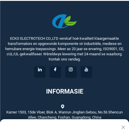
ECKO ELECTROTECH CO.,LTD verskaf hoë-kwaliteit klaargemaakte
transformators en opgewonde komponente vir industriële, mediese en
hernubare energie-toepassings. Meer as 20 jaar se ervaring, ISO9001, CE,
cUL/UL-gekwalifiseer. Wêreldwye lewering met 24-maand se waarborg.
Kontak ons vandag.
INFORMASIE
Kamer 1503, 15de Vloer, Blok A, Wanrun Jinglian Gebou, No.56 Shencun
Allee, Chancheng, Foshan, Guangdong, China