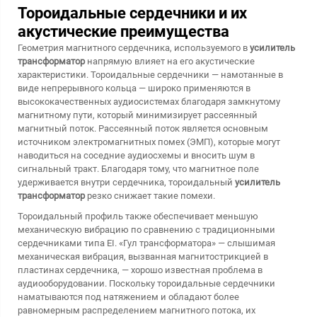
Тороидальные сердечники и их
акустические преимущества
Геометрия магнитного сердечника, используемого в
усилитель
трансформатор
напрямую влияет на его акустические
характеристики. Тороидальные сердечники — намотанные в
виде непрерывного кольца — широко применяются в
высококачественных аудиосистемах благодаря замкнутому
магнитному пути, который минимизирует рассеянный
магнитный поток. Рассеянный поток является основным
источником электромагнитных помех (ЭМП), которые могут
наводиться на соседние аудиосхемы и вносить шум в
сигнальный тракт. Благодаря тому, что магнитное поле
удерживается внутри сердечника, тороидальный
усилитель
трансформатор
резко снижает такие помехи.
Тороидальный профиль также обеспечивает меньшую
механическую вибрацию по сравнению с традиционными
сердечниками типа EI. «Гул трансформатора» — слышимая
механическая вибрация, вызванная магнитострикцией в
пластинах сердечника, — хорошо известная проблема в
аудиооборудовании. Поскольку тороидальные сердечники
наматываются под натяжением и обладают более
равномерным распределением магнитного потока, их