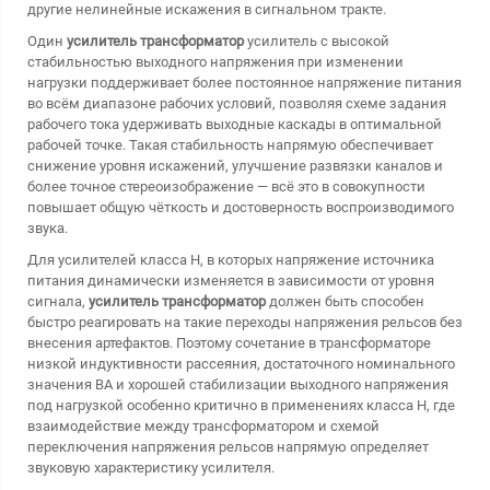
другие нелинейные искажения в сигнальном тракте.
Один
усилитель трансформатор
усилитель с высокой
стабильностью выходного напряжения при изменении
нагрузки поддерживает более постоянное напряжение питания
во всём диапазоне рабочих условий, позволяя схеме задания
рабочего тока удерживать выходные каскады в оптимальной
рабочей точке. Такая стабильность напрямую обеспечивает
снижение уровня искажений, улучшение развязки каналов и
более точное стереоизображение — всё это в совокупности
повышает общую чёткость и достоверность воспроизводимого
звука.
Для усилителей класса H, в которых напряжение источника
питания динамически изменяется в зависимости от уровня
сигнала,
усилитель трансформатор
должен быть способен
быстро реагировать на такие переходы напряжения рельсов без
внесения артефактов. Поэтому сочетание в трансформаторе
низкой индуктивности рассеяния, достаточного номинального
значения ВА и хорошей стабилизации выходного напряжения
под нагрузкой особенно критично в применениях класса H, где
взаимодействие между трансформатором и схемой
переключения напряжения рельсов напрямую определяет
звуковую характеристику усилителя.