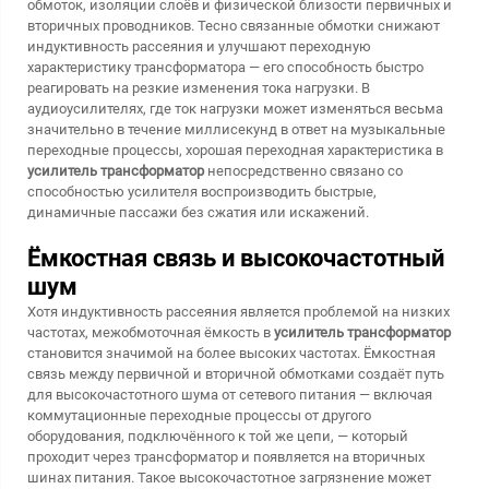
обмоток, изоляции слоёв и физической близости первичных и
вторичных проводников. Тесно связанные обмотки снижают
индуктивность рассеяния и улучшают переходную
характеристику трансформатора — его способность быстро
реагировать на резкие изменения тока нагрузки. В
аудиоусилителях, где ток нагрузки может изменяться весьма
значительно в течение миллисекунд в ответ на музыкальные
переходные процессы, хорошая переходная характеристика в
усилитель трансформатор
непосредственно связано со
способностью усилителя воспроизводить быстрые,
динамичные пассажи без сжатия или искажений.
Ёмкостная связь и высокочастотный
шум
Хотя индуктивность рассеяния является проблемой на низких
частотах, межобмоточная ёмкость в
усилитель трансформатор
становится значимой на более высоких частотах. Ёмкостная
связь между первичной и вторичной обмотками создаёт путь
для высокочастотного шума от сетевого питания — включая
коммутационные переходные процессы от другого
оборудования, подключённого к той же цепи, — который
проходит через трансформатор и появляется на вторичных
шинах питания. Такое высокочастотное загрязнение может