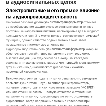
в аудиосигнальных цепях
Электропитание и его прямое влияние
на аудиопроизводительность
На самом базовом уровне
усилитель трансформатор
отвечает
за преобразование входного сетевого напряжения в точные
постоянные напряжения питания, необходимые для выходного
каскада усилителя. Это может показаться чисто электрической
функцией, однако качество подачи питания оказывает
немедленное и измеримое влияние на
аудиопроизводительность.
усилитель трансформатор
который
обеспечивает нестабильное напряжение с пульсациями,
вызовет модуляцию аудиосигнала выходным каскадом
усилителя низкочастотным шумом, что приведёт к слышимому
гулу, снижению динамического диапазона и сжатию
переходной характеристики.
Высококачественная подача питания означает, что выходные
элементы усилителя — будь то биполярные транзисторы,
полевые транзисторы с изолированным затвором (MOSFET)
или электронные лампы — получают чистое и стабильное
напряжение питания, позволяющее им точно отслеживать
аудиосигнал. Когда напряжение питания колеблется при
изменяющейся нагрузке, усилитель не может сохранять