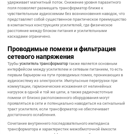
удерживает магнитный поток. Снижение уровня паразитного
поля позволяет размещать трансформатор ближе к
чувствительным аудиосхемам без возникновения наводок, что
представляет собой существенное практическое преимущество
в компактных конструкциях усилителей, где физическое
расстояние между блоком питания и усилительными
каскадами ограничено.
Проводимые помехи и фильтрация
сетевого напряжения
Трубы
усилитель трансформатор
также является основным
интерфейсом между усилителем и сетевым питанием, то есть
первым барьером на пути проводимых помех, проникающих в
аудиосистему из электросети. Импульсные перегрузки при
коммутации, гармонические искажения от нелинейных
нагрузок в одной и той же цепи, а также радиочастотные
помехи от близко расположенного оборудования могут
проявляться в сети и потенциально наводиться на сигнальный
тракт усилителя, если трансформатор не обеспечивает
достаточного ослабления.
Сочетание внутреннего последовательного импеданса
трансформатора и характеристик межобмоточной ёмкости