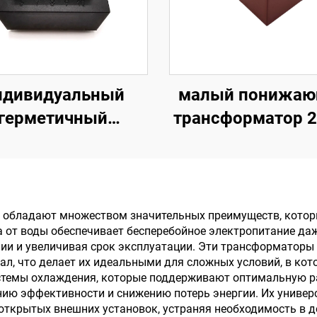
ндивидуальный
малый понижа
герметичный
трансформатор 2
рансформатор,
230 В, 240 В, 110 
нсформатор для
В, 9 В, 12 В, 24
ечатной платы,
герметичный E
нсформатор с 110
трансформатор
обладают множеством значительных преимуществ, котор
а от воды обеспечивает бесперебойное электропитание да
В на 12 В для
печатной плат
нии и увеличивая срок эксплуатации. Эти трансформатор
усилителя
трансформатор 
ал, что делает их идеальными для сложных условий, в к
истемы охлаждения, которые поддерживают оптимальную р
для печатной п
ию эффективности и снижению потерь энергии. Их универ
 открытых внешних установок, устраняя необходимость в 