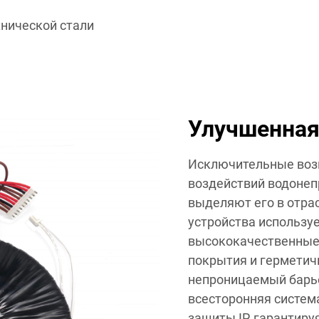
хнической стали
Улучшенная
Исключительные воз
воздействий водонеп
выделяют его в отра
устройства использ
высококачественные
покрытия и герметич
непроницаемый барье
всесторонняя систем
защиты IP, гарантиру