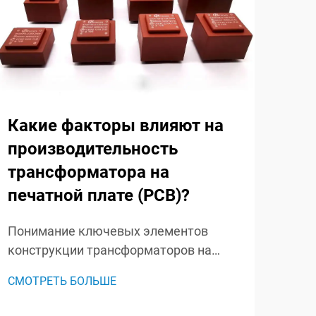
Какие факторы влияют на
В 
производительность
кл
трансформатора на
вы
печатной плате (PCB)?
ни
тр
Понимание ключевых элементов
конструкции трансформаторов на
Пон
печатной плате Трансформаторы на
раз
СМОТРЕТЬ БОЛЬШЕ
печатных платах произвели
обла
СМО
революцию в современной
рас