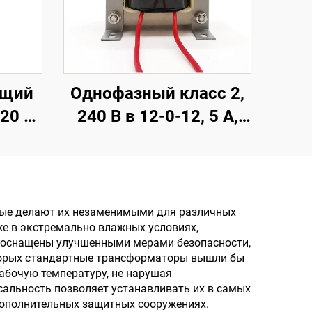
ющий
Однофазный класс 2,
20 В,
240 В в 12-0-12, 5 А,
В на 5
трансформатор для
 В,
аудио
I-
 на
ые делают их незаменимыми для различных
же в экстремально влажных условиях,
е,
ы оснащены улучшенными мерами безопасности,
тока
оторых стандартные трансформаторы вышли бы
абочую температуру, не нарушая
латы
сальность позволяет устанавливать их в самых
дополнительных защитных сооружениях.