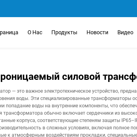
траница
О Нас
Продукты
Новости
Видео
роницаемый силовой транс
ор — это важное электротехническое устройство, предн
новения воды. Эти специализированные трансформаторы 
 попадание воды на внутренние компоненты, что обеспеч
я трансформатора обычно включает сердечники из высоко
танные корпуса, соответствующие степеням защиты IP65–I
изводительность в сложных условиях, включая полное по
вые к атмосферным воздействиям прокладки, специальны