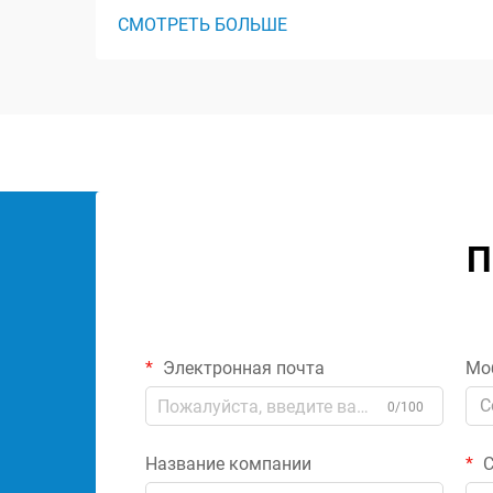
правильного силового
СМОТРЕТЬ БОЛЬШЕ
трансформатора — это важное
решение, которое влияет на
эффективность, надежность и
безопасность всей вашей
электрической системы. Независимо
от того, работаете ли вы на
промышленном объекте, ком...
П
Электронная почта
Мо
C
0/100
Название компании
С