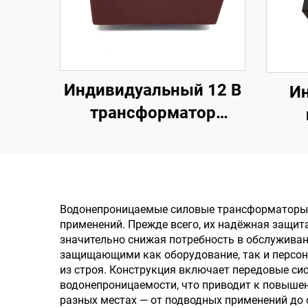
Индивидуальный 12 В
И
трансформатор
питания с монтажом
т
на печатную плату, 400
тра
В, трансформатор с
п
входом 110 В, 220 В,
тра
Водонепроницаемые силовые трансформаторы 
240 В и выходом 380 В,
применений. Прежде всего, их надёжная защит
значительно снижая потребность в обслужива
24 В, 36 В, частота 50
защищающими как оборудование, так и персон
Гц
из строя. Конструкция включает передовые с
водонепроницаемости, что приводит к повышен
разных местах — от подводных применений до