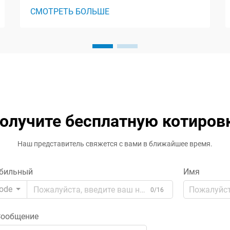
энергетических системах Скачки
СМОТРЕТЬ БОЛЬШЕ
напряжения и утечки электрического
тока представляют серьезную угрозу
для чувствительного электронного
оборудования как в промышленных,
так и в бытовых условиях.
Изолирующие трансформаторы
служат в качестве...
олучите бесплатную котиров
Наш представитель свяжется с вами в ближайшее время.
бильный
Имя
ode
0/16
ообщение