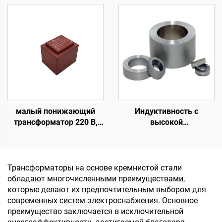
В, 24 В, трансформатор
листовой
понижающий с 110 В до
электротехнической
220 В
стали, сердечник
питания
малый понижающий
Индуктивность с
трансформатор 220 В,
высокой
230 В, 240 В, 110 В на 5 В,
проницаемостью для
9 В, 12 В, 24 В,
трансформаторов,
герметичный EI-
мягкие ферритовые
трансформатор на
сердечники,
Трансформаторы на основе кремнистой стали
печатной плате,
тороидальные
обладают многочисленными преимуществами,
трансформатор тока для
сердечники, магнитные
которые делают их предпочтительным выбором для
печатной платы
кольца для входного
современных систем электроснабжения. Основное
напряжения 110 В и
преимущество заключается в исключительной
выходного напряжения