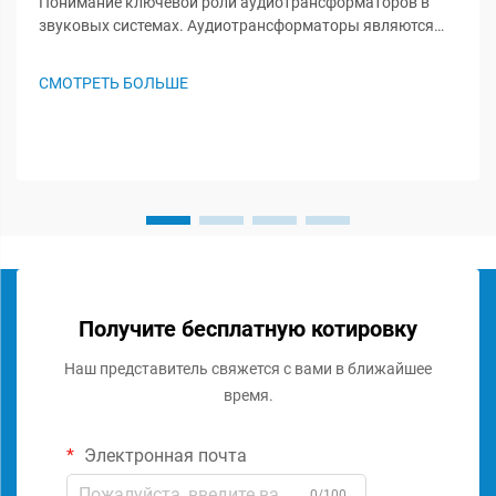
Понимание ключевой роли аудиотрансформаторов в
звуковых системах. Аудиотрансформаторы являются
незамеченными героями в звуковых системах, играя
важную роль в сохранении целостности сигнала и
СМОТРЕТЬ БОЛЬШЕ
обеспечении оптимальной работы аудиосистемы. Эти
специализированные комп...
Получите бесплатную котировку
Наш представитель свяжется с вами в ближайшее
время.
Электронная почта
0/100