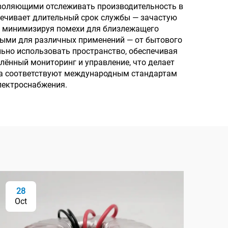
входного напряжения
оляющими отслеживать производительность в
печивает длительный срок службы — зачастую
110 В и выходного
, минимизируя помехи для близлежащего
напряжения 380 В
ными для различных применений — от бытового
но использовать пространство, обеспечивая
ённый мониторинг и управление, что делает
тва соответствуют международным стандартам
лектроснабжения.
28
2
Oct
Oc