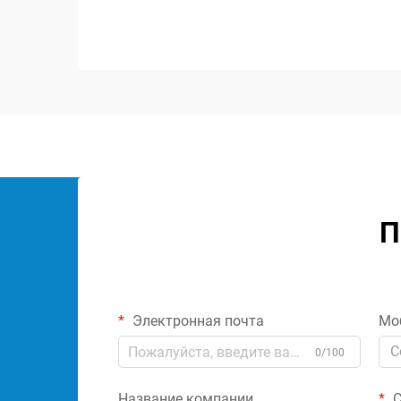
роль в сохранении целостности
сигнала и обеспечении оптимальной
работы аудиосистемы. Эти
специализированные комп...
П
Электронная почта
Мо
C
0/100
Название компании
С