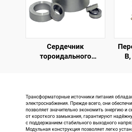
Сердечник
Пер
тороидального
В,
трансформатора из
пере
листовой
В, 12
электротехнической
о
стали, сердечник
т
Трансформаторные источники питания облада
электроснабжения. Прежде всего, они обеспе
питания
позволяет значительно экономить энергию и 
от короткого замыкания, гарантируют надёжн
с поддержанием стабильного выходного напряж
Модульная конструкция позволяет легко устан