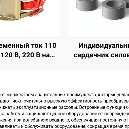
еменный ток 110
Индивидуальн
 120 В, 220 В на
сердечник сило
менный ток 6 В, 9
трансформатора,
 В, 15 В, 18 В, 24 В,
240 В / выход 24 
днофазный EI-
В, для аудиоусил
рансформатор
с частотой 50 
ют множеством значительных преимуществ, которые дела
чивают исключительно высокую эффективность преобразов
снижать эксплуатационные расходы. Встроенные функции б
ую работу и защищают ценное оборудование от повреждени
ения при колебаниях входного, обеспечивая постоянную 
авливать и обслуживать оборудование, сокращая время пр