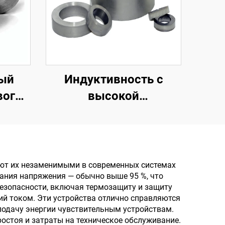
ый
Индуктивность с
вого
высокой
 вход
проницаемостью для
В и 36
трансформаторов,
ителя
мягкие ферритовые
Гц
сердечники,
ют их незаменимыми в современных системах
ания напряжения — обычно выше 95 %, что
тороидальные
езопасности, включая термозащиту и защиту
сердечники,
й током. Эти устройства отлично справляются
подачу энергии чувствительным устройствам.
магнитные кольца для
остоя и затраты на техническое обслуживание.