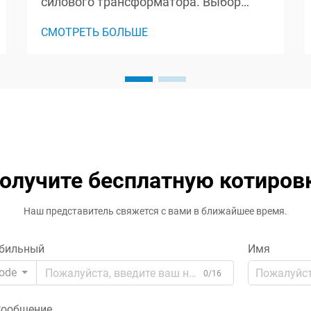
силового трансформатора. Выбор
правильного силового
СМОТРЕТЬ БОЛЬШЕ
трансформатора — это важное
решение, которое влияет на
эффективность, надежность и
безопасность всей вашей
электрической системы. Независимо
от того, работаете ли вы на
промышленном объекте, ком...
олучите бесплатную котиров
Наш представитель свяжется с вами в ближайшее время.
бильный
Имя
ode
0/16
ообщение