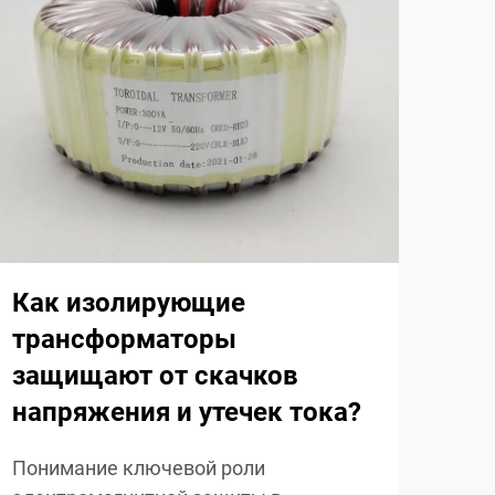
В 
кл
вы
Как изолирующие
ни
трансформаторы
тр
защищают от скачков
напряжения и утечек тока?
Пон
раз
Понимание ключевой роли
обла