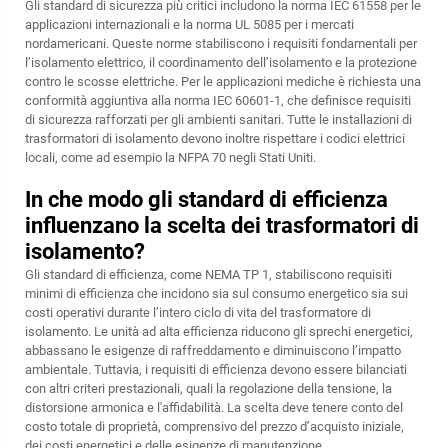
Gli standard di sicurezza più critici includono la norma IEC 61558 per le
applicazioni internazionali e la norma UL 5085 per i mercati
nordamericani. Queste norme stabiliscono i requisiti fondamentali per
l’isolamento elettrico, il coordinamento dell’isolamento e la protezione
contro le scosse elettriche. Per le applicazioni mediche è richiesta una
conformità aggiuntiva alla norma IEC 60601-1, che definisce requisiti
di sicurezza rafforzati per gli ambienti sanitari. Tutte le installazioni di
trasformatori di isolamento devono inoltre rispettare i codici elettrici
locali, come ad esempio la NFPA 70 negli Stati Uniti.
In che modo gli standard di efficienza
influenzano la scelta dei trasformatori di
isolamento?
Gli standard di efficienza, come NEMA TP 1, stabiliscono requisiti
minimi di efficienza che incidono sia sul consumo energetico sia sui
costi operativi durante l’intero ciclo di vita del trasformatore di
isolamento. Le unità ad alta efficienza riducono gli sprechi energetici,
abbassano le esigenze di raffreddamento e diminuiscono l’impatto
ambientale. Tuttavia, i requisiti di efficienza devono essere bilanciati
con altri criteri prestazionali, quali la regolazione della tensione, la
distorsione armonica e l'affidabilità. La scelta deve tenere conto del
costo totale di proprietà, comprensivo del prezzo d’acquisto iniziale,
dei costi energetici e delle esigenze di manutenzione.