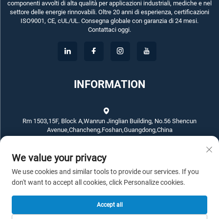
componenti avvolti di alta qualità per applicazioni industriali, mediche e nel
settore delle energie rinnovabili. Oltre 20 anni di esperienza, certificazioni
ISO9001, CE, cUL/UL. Consegna globale con garanzia di 24 mesi.
Contattaci oggi.
INFORMATION
Rm 1503,15F, Block A,Wanrun Jinglian Building, No.56 Shencun
Avenue,Chancheng,Foshan,Guangdong,China
+86-757-83789311
We value your privacy
We use cookies and similar tools to provide our services. If you
[email protected]
don't want to accept all cookies, click Personalize cookies.
Accept all
Copyright © 2026 ECKO ELECTROTECH CO.,LTD. Tutti i diritti riservati. -