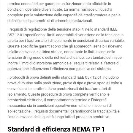
termica necessari per garantire un funzionamento affidabile in
condizioni operative diversificate. La norma fornisce un quadro
completo per la valutazione delle capacità del trasformatore e per la
definizione di parametri di riferimento prestazionali.
I requisiti di regolazione della tensione stabiliti nello standard IEEE
C57.12.01 specificano i limiti accettabili di variazione della tensione in
uscita per i trasformatori di isolamento in condizioni di carico variabile.
Queste specifiche garantiscono che gli apparecchi sensibili ricevano
un’alimentazione elettrica stabile, nonostante le fluttuazioni della
tensione di ingresso o della richiesta di carico. Lo standard definisce
inoltre i limiti di distorsione armonica e i requisiti relativi al fattore di
potenza, che influenzano l’efficienza complessiva del sistema.
I protocolli di prova definiti nello standard IEEE C57.12.01 includono
prove di routine sulla produzione, prove di tipo e prove speciali volte a
convalidare le caratteristiche prestazionali dei trasformatori di
isolamento. Queste procedure di prova complete verificano le
prestazioni elettriche, il comportamento termico e l’integrità
meccanica sia in condizioni operative normali che in scenari di
sollecitazione. I requisiti documentali garantiscono la tracciabilità e
l’assicurazione della qualità lungo tutto il processo produttivo.
Standard di efficienza NEMA TP 1