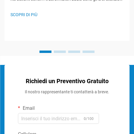
dei sistemi sonori, svolgendo un ruolo cruciale nel
mantenimento dell'integrità del segnale e nell'assicurare
SCOPRI DI PIÙ
prestazioni audio ottimali. Questi componenti specializzati...
Richiedi un Preventivo Gratuito
Il nostro rappresentante ti contatterà a breve.
Email
0/100