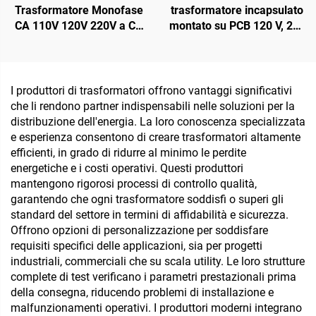
Trasformatore Monofase
trasformatore incapsulato
CA 110V 120V 220V a CA
montato su PCB 120 V, 220
6V 9V 12V 15V 18V 24V
V, 230 V, 240 V, 440 V, 480
V, 12 V, 100 mA, 200 mA
I produttori di trasformatori offrono vantaggi significativi
che li rendono partner indispensabili nelle soluzioni per la
distribuzione dell'energia. La loro conoscenza specializzata
e esperienza consentono di creare trasformatori altamente
efficienti, in grado di ridurre al minimo le perdite
energetiche e i costi operativi. Questi produttori
mantengono rigorosi processi di controllo qualità,
garantendo che ogni trasformatore soddisfi o superi gli
standard del settore in termini di affidabilità e sicurezza.
Offrono opzioni di personalizzazione per soddisfare
requisiti specifici delle applicazioni, sia per progetti
industriali, commerciali che su scala utility. Le loro strutture
complete di test verificano i parametri prestazionali prima
della consegna, riducendo problemi di installazione e
malfunzionamenti operativi. I produttori moderni integrano