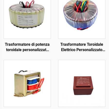
Trasformatore di potenza
Trasformatore Toroidale
toroidale personalizzato
Elettrico Personalizzato
da 1500 VA 58 V 58 V,
500VA per Amplificatori
trasformatore per circuito
Audio Classe H
stampato, trasformatore
Trasformatore Toroidale
toroidale per uscita audio
per Amplificatore di
Potenza