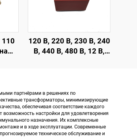
 110
120 В, 220 В, 230 В, 240
 на
В, 440 В, 480 В, 12 В,
 В, 9
100 мА, 200 мА,
 24 В,
герметичный
I-
трансформатор с
ор
печатной платой
мыми партнёрами в решениях по
ффективные трансформаторы, минимизирующие
качества, обеспечивая соответствие каждого
т возможность настройки для удовлетворения
ммунального назначения. Их комплексные
монтаже и в ходе эксплуатации. Современные
прогнозируемое техническое обслуживание и