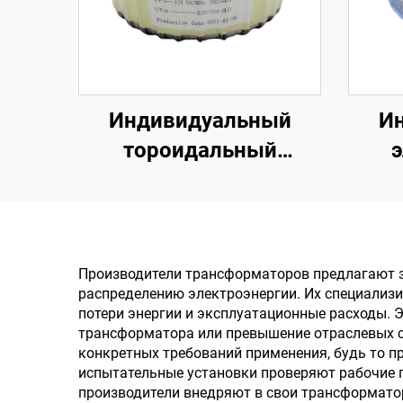
Индивидуальный
И
тороидальный
силовой
трансформатор 1500
тран
ВА, 58 В, 58 В,
для 
трансформатор для
Производители трансформаторов предлагают з
распределению электроэнергии. Их специали
печатной платы,
тран
потери энергии и эксплуатационные расходы. 
аудиовыход,
трансформатора или превышение отраслевых с
конкретных требований применения, будь то 
тороидальный
испытательные установки проверяют рабочие п
трансформатор
производители внедряют в свои трансформато