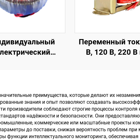
ндивидуальный
Переменный ток
электрический
В, 120 В, 220 В
тороидальный
переменный ток 6
сформатор 500 ВА
В, 12 В, 15 В, 18 В,
аудиоусилителей,
однофазный E
тороидальный
трансформат
начительные преимущества, которые делают их незамени
зированные знания и опыт позволяют создавать высокоэ
сформатор класса
Эти производители соблюдают строгие процессы контроля 
H, усилитель
тандартов надёжности и безопасности. Они предоставляю
промышленные, коммерческие или масштабные проекты ко
мощности
араметры до поставки, снижая вероятность проблем при 
ры функции интеллектуального мониторинга, обеспечивая 