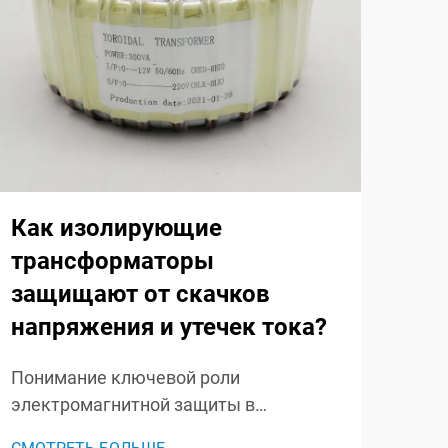
Ка
пр
тр
Как изолирующие
печ
трансформаторы
защищают от скачков
Пон
напряжения и утечек тока?
кон
печ
СМО
Понимание ключевой роли
печ
электромагнитной защиты в
рев
энергетических системах Скачки
эле