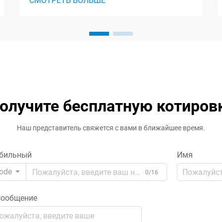
СМОТРЕТЬ БОЛЬШЕ
трансформатора — это важное
решение, которое влияет на
эффективность, надежность и
безопасность всей вашей
электрической системы. Независимо
от того, работаете ли вы на
промышленном объекте, ком...
олучите бесплатную котиров
Наш представитель свяжется с вами в ближайшее время.
бильный
Имя
ode
0/16
ообщение