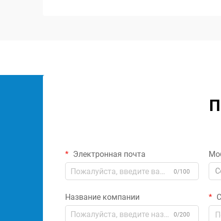
работы аудиосистемы. Эти
специализированные комп...
П
Электронная почта
Мо
C
0/100
Название компании
С
0/200