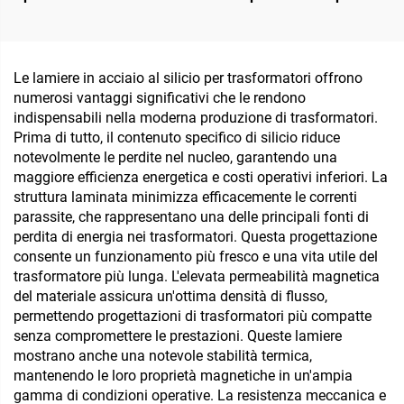
220V incapsulato a bassa
trasformatori, nuclei in
frequenza PCB 50Hz
ferrite morbida, nuclei
uscita 36V ingresso
toroidali, anelli magnetici
massimo 380V
per ingresso 110 V e
Le lamiere in acciaio al silicio per trasformatori offrono
uscita 380 V
numerosi vantaggi significativi che le rendono
indispensabili nella moderna produzione di trasformatori.
Prima di tutto, il contenuto specifico di silicio riduce
notevolmente le perdite nel nucleo, garantendo una
maggiore efficienza energetica e costi operativi inferiori. La
struttura laminata minimizza efficacemente le correnti
parassite, che rappresentano una delle principali fonti di
perdita di energia nei trasformatori. Questa progettazione
consente un funzionamento più fresco e una vita utile del
trasformatore più lunga. L'elevata permeabilità magnetica
del materiale assicura un'ottima densità di flusso,
permettendo progettazioni di trasformatori più compatte
senza compromettere le prestazioni. Queste lamiere
mostrano anche una notevole stabilità termica,
mantenendo le loro proprietà magnetiche in un'ampia
gamma di condizioni operative. La resistenza meccanica e