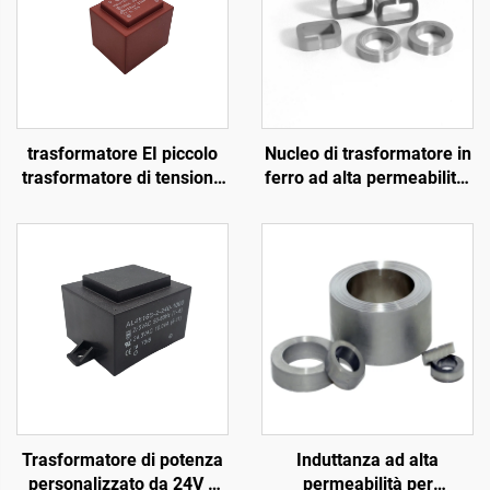
trasformatore EI piccolo
Nucleo di trasformatore in
trasformatore di tensione
ferro ad alta permeabilità,
a bassa tensione PCB
nucleo toroidale
incapsulato 220V 230V
magnetico morbido con
240V 110V a 5V 9V 12V
traferro in ferrite, a bassa
24V trasformatore di
perdita, con ingresso 110
corrente PCB
V e uscita 380 V
Trasformatore di potenza
Induttanza ad alta
personalizzato da 24V a
permeabilità per