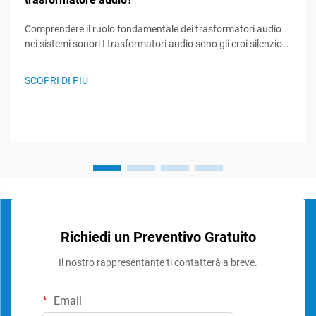
Comprendere il ruolo fondamentale dei trasformatori audio
nei sistemi sonori I trasformatori audio sono gli eroi silenziosi
dei sistemi sonori, svolgendo un ruolo cruciale nel
mantenimento dell'integrità del segnale e nell'assicurare
SCOPRI DI PIÙ
prestazioni audio ottimali. Questi componenti specializzati...
Richiedi un Preventivo Gratuito
Il nostro rappresentante ti contatterà a breve.
Email