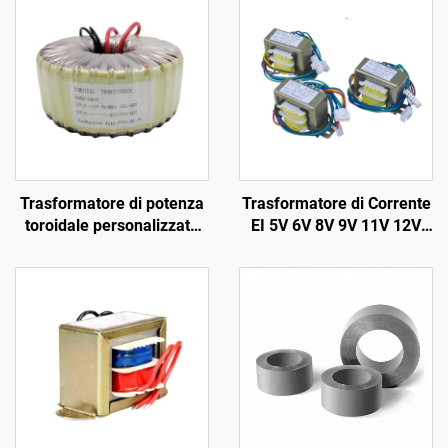
Trasformatore di potenza
Trasformatore di Corrente
toroidale personalizzato
EI 5V 6V 8V 9V 11V 12V
da 1500 VA 58 V 58 V,
18V 19V 20V 24V
trasformatore per circuito
Trasformatore 110V a
stampato, trasformatore
220V Trasformatore
toroidale per uscita audio
Abbassatore