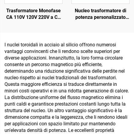
Trasformatore Monofase
Nucleo trasformatore di
CA 110V 120V 220V a CA
potenza personalizzato
6V 9V 12V 15V 18V 24V
con ingresso 240 V / uscita
24 V e 36 V per
amplificatore audio con
frequenza 50 Hz
I nuclei toroidali in acciaio al silicio offrono numerosi
vantaggi convincenti che li rendono scelte superiori per
diverse applicazioni. Innanzitutto, la loro forma circolare
consente un percorso magnetico più efficiente,
determinando una riduzione significativa delle perdite nel
nucleo rispetto ai nuclei tradizionali dei trasformatori.
Questa maggiore efficienza si traduce direttamente in
minori costi operativi e in una ridotta generazione di calore.
La distribuzione uniforme del flusso magnetico elimina i
punti caldi e garantisce prestazioni costanti lungo tutta la
struttura del nucleo. Un altro vantaggio significativo è la
dimensione compatta e la leggerezza, che li rendono ideali
per applicazioni con spazio limitato pur mantenendo
un'elevata densità di potenza. Le eccellenti proprietà