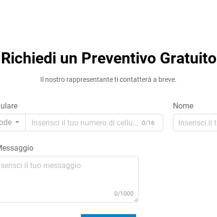
Richiedi un Preventivo Gratuito
Il nostro rappresentante ti contatterà a breve.
lulare
Nome
ode
0/16
essaggio
0/1000