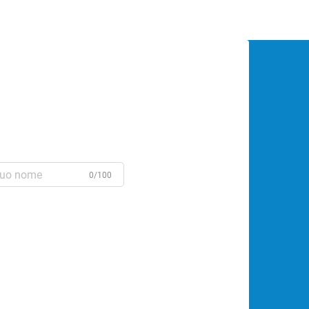
di isolamento fungono da...
0/100