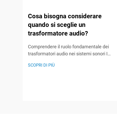
Cosa bisogna considerare
quando si sceglie un
trasformatore audio?
Comprendere il ruolo fondamentale dei
trasformatori audio nei sistemi sonori I
trasformatori audio sono gli eroi silenziosi
SCOPRI DI PIÙ
dei sistemi sonori, svolgendo un ruolo
cruciale nel mantenimento dell'integrità
del segnale e nell'assicurare prestazioni
audio ottimali. Questi componenti
specializzati...