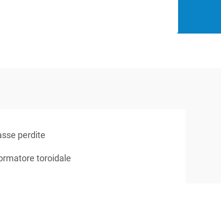
asse perdite
formatore toroidale