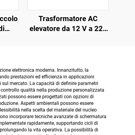
iccolo
Trasformatore AC
di
elevatore da 12 V a 220
sa
V, da 100 W a 5000 W,
trasformatore toroidale
 230V
in filo di rame,
V 12V
trasformatore toroidale
zione elettronica moderna. Innanzitutto, la
zando prestazioni ed efficienza in applicazioni
e di
da 110 V a 220 V
sul mercato. La capacità di definire parametri
 controllo qualità nella produzione personalizzata
zzati possono essere progettati con opzioni di
produzione. Aspetti ambientali possono essere
flessibilità nella scelta del materiale del nucleo
ossono incorporare tecniche avanzate di schermatura
implementate rapidamente, supportando cicli di
prolungando la vita operativa. La possibilità di