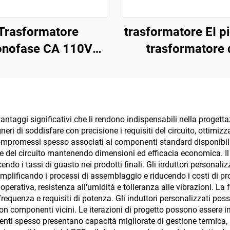
Trasformatore
trasformatore EI p
nofase CA 110V
trasformatore 
 220V a CA 6V 9V
tensione a bas
2V 15V 18V 24V
tensione PCB
incapsulato 220V
240V 110V a 5V 9
ntaggi significativi che li rendono indispensabili nella progetta
eri di soddisfare con precisione i requisiti del circuito, ottimiz
24V trasformator
ompromessi spesso associati ai componenti standard disponibili 
corrente PCB
le del circuito mantenendo dimensioni ed efficacia economica. Il
ndo i tassi di guasto nei prodotti finali. Gli induttori personali
emplificando i processi di assemblaggio e riducendo i costi di 
 operativa, resistenza all'umidità e tolleranza alle vibrazioni. La 
requenza e requisiti di potenza. Gli induttori personalizzati p
con componenti vicini. Le iterazioni di progetto possono essere 
enti spesso presentano capacità migliorate di gestione termica, 