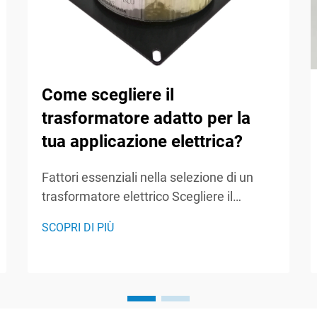
Come scegliere il
trasformatore adatto per la
tua applicazione elettrica?
Fattori essenziali nella selezione di un
trasformatore elettrico Scegliere il
trasformatore elettrico giusto è una
SCOPRI DI PIÙ
decisione fondamentale che influenza
l'efficienza, l'affidabilità e la sicurezza
dell'intero impianto elettrico. Che tu stia
lavorando a un'installazione industriale,
com...