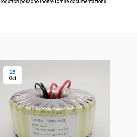
I produttori possono inoltre fornire documentazione
28
2
Oct
Oc