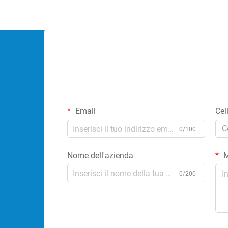
Email
Cel
C
0/100
Nome dell'azienda
M
0/200