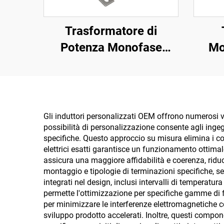
Trasformatore di
Potenza Monofase
Mo
EI6636 50W per Uscita
120V
Audio Automatica CA
1
50W
Gli induttori personalizzati OEM offrono numerosi va
possibilità di personalizzazione consente agli ingegn
specifiche. Questo approccio su misura elimina i c
elettrici esatti garantisce un funzionamento ottima
assicura una maggiore affidabilità e coerenza, riduce
montaggio e tipologie di terminazioni specifiche, s
integrati nel design, inclusi intervalli di temperatura
permette l'ottimizzazione per specifiche gamme di f
per minimizzare le interferenze elettromagnetiche 
sviluppo prodotto accelerati. Inoltre, questi compon