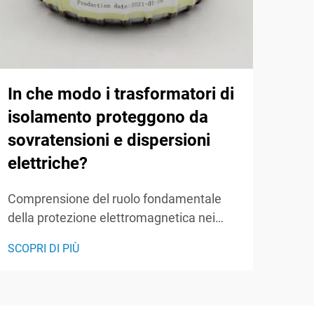
Qua
pre
tra
In che modo i trasformatori di
isolamento proteggono da
Comp
sovratensioni e dispersioni
prog
elettriche?
tras
SCOP
rivo
Comprensione del ruolo fondamentale
offr
della protezione elettromagnetica nei
per 
sistemi elettrici Le sovratensioni e le
dire
SCOPRI DI PIÙ
perdite elettriche rappresentano minacce
stam
significative per apparecchiature
elettroniche sensibili sia negli ambienti
industriali che residenziali. I trasformatori