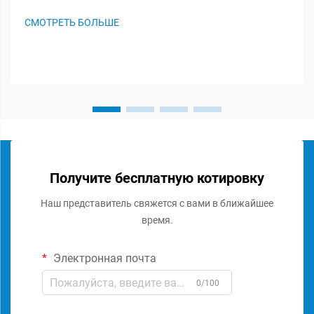
незамеченными героями в звуковых системах, играя
важную роль в сохранении целостности сигнала и
СМОТРЕТЬ БОЛЬШЕ
обеспечении оптимальной работы аудиосистемы. Эти
специализированные комп...
Получите бесплатную котировку
Наш представитель свяжется с вами в ближайшее
время.
Электронная почта
0/100