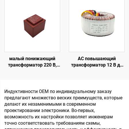
переменного тока 50 Вт
однофазный EI-
трансформатор
малый понижающий
AC повышающий
трансформатор 220 В,
трансформатор 12 В до
230 В, 240 В, 110 В на 5 В,
220 В от 100 Вт до 5000
9 В, 12 В, 24 В,
Вт, тороидальный
герметичный EI-
трансформатор из
трансформатор на
медного провода,
Индуктивности OEM по индивидуальному заказу
печатной плате,
тороидальный
предлагают множество веских преимуществ, которые
трансформатор тока для
трансформатор 110 В до
делают их незаменимыми в современном
печатной платы
220 В
проектировании электроники. Во-первых,
возможность их настройки позволяет инженерам
точно соответствовать требованиям схемы,