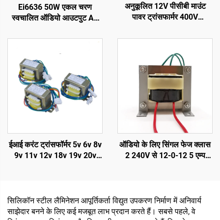
अनुकूलित 12V पीसीबी माउंट
Ei6636 50W एकल चरण
पावर ट्रांसफार्मर 400V
स्वचालित ऑडियो आउटपुट AC
ट्रांसफार्मर, 110V 220V 240V
50W पावर ट्रांसफॉर्मर
इनपुट और 380V 24V 36V
आउटपुट, 50Hz आवृत्ति
ईआई करंट ट्रांसफॉर्मर 5v 6v 8v
ऑडियो के लिए सिंगल फेज क्लास
9v 11v 12v 18v 19v 20v
2 240V से 12-0-12 5 एम्प
24v ट्रांसफॉर्मर 110v से 220v
ट्रांसफॉर्मर
तक स्टेप डाउन ट्रांसफॉर्मर
सिलिकॉन स्टील लैमिनेशन आपूर्तिकर्ता विद्युत उपकरण निर्माण में अनिवार्य
साझेदार बनने के लिए कई मजबूत लाभ प्रदान करते हैं। सबसे पहले, वे