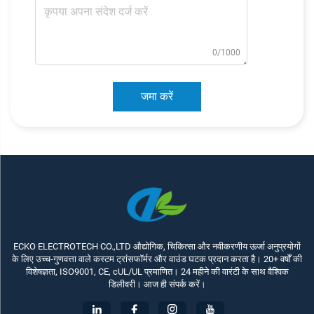
0/1000
जमा करें
ECKO ELECTROTECH CO.,LTD औद्योगिक, चिकित्सा और नवीकरणीय ऊर्जा अनुप्रयोगों
के लिए उच्च-गुणवत्ता वाले कस्टम ट्रांसफॉर्मर और वाउंड घटक प्रदान करता है। 20+ वर्षों की
विशेषज्ञता, ISO9001, CE, cUL/UL प्रमाणित। 24 महीने की वारंटी के साथ वैश्विक
डिलीवरी। आज ही संपर्क करें।