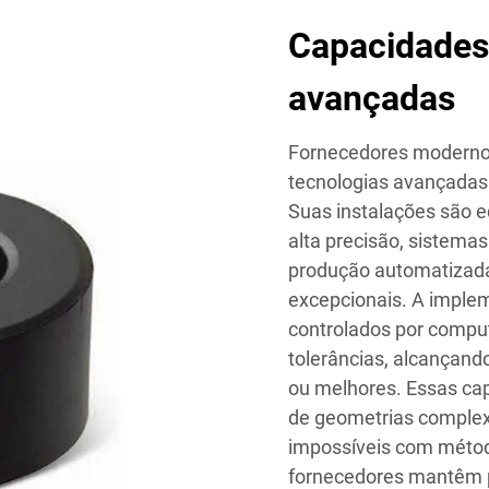
Capacidades
avançadas
Fornecedores modernos 
tecnologias avançadas 
Suas instalações são
alta precisão, sistemas
produção automatizada
excepcionais. A imple
controlados por comput
tolerâncias, alcançand
ou melhores. Essas c
de geometrias complex
impossíveis com métod
fornecedores mantêm pr