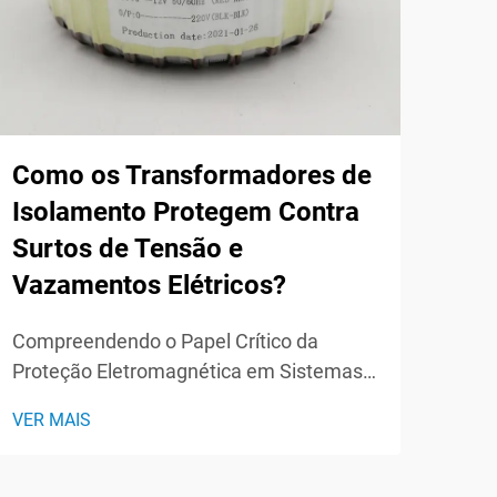
Qua
De
Tr
Como os Transformadores de
Isolamento Protegem Contra
Comp
Surtos de Tensão e
do P
Vazamentos Elétricos?
Tran
VER 
elet
Compreendendo o Papel Crítico da
comp
Proteção Eletromagnética em Sistemas
de e
Elétricos Surtos de energia e vazamentos
plac
VER MAIS
elétricos representam ameaças
comp
significativas para equipamentos
eletrônicos sensíveis em ambientes