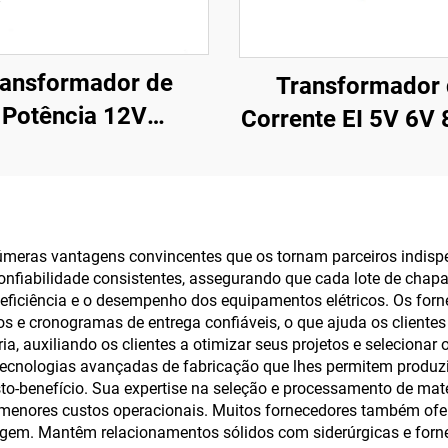
ransformador de
Transformador 
Potência 12V
Corrente EI 5V 6V
onalizado Montado
11V 12V 18V 19V
 PCB 400V com
24V Transforma
trada 110V 220V
110V para 22
 e Saída 380V 24V
Transformador Re
úmeras vantagens convincentes que os tornam parceiros indispe
 Frequência 50Hz
confiabilidade consistentes, assegurando que cada lote de cha
 a eficiência e o desempenho dos equipamentos elétricos. Os f
dos e cronogramas de entrega confiáveis, o que ajuda os client
ia, auxiliando os clientes a otimizar seus projetos e seleciona
ecnologias avançadas de fabricação que lhes permitem produz
o-benefício. Sua expertise na seleção e processamento de mater
em menores custos operacionais. Muitos fornecedores também o
gem. Mantêm relacionamentos sólidos com siderúrgicas e forne