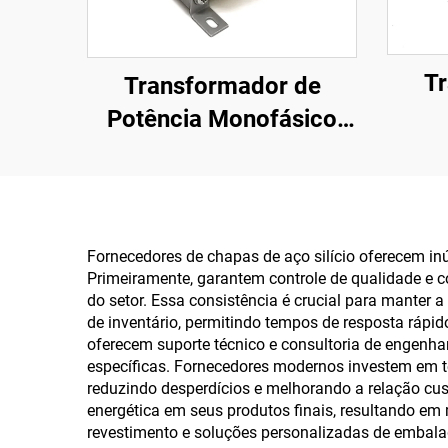
T
Transformador de
Potência Monofásico
Pers
EI6636 50W para Saída
em
de Áudio AC 50W
En
240V
Fornecedores de chapas de aço silício oferecem in
36V
Primeiramente, garantem controle de qualidade e 
do setor. Essa consistência é crucial para manter
de inventário, permitindo tempos de resposta rápi
oferecem suporte técnico e consultoria de engenhar
específicas. Fornecedores modernos investem em t
reduzindo desperdícios e melhorando a relação cust
energética em seus produtos finais, resultando 
revestimento e soluções personalizadas de embala