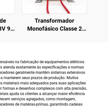
de
Transformador
 8V 9V
Monofásico Classe 2
 20V
240V para 12 0 12 5
dor
Ampères para Áudio
0V
dutor
nsáveis na fabricação de equipamentos elétricos.
pas atenda exatamente às especificações e normas
ornecedores geralmente mantêm sistemas extensivos
es a manterem seus prazos de produção. Muitos
r os materiais mais adequados para suas aplicações
ir formas e desenhos complexos com alta precisão,
iais ajuda os clientes a alcançar maior eficiência
ferecem serviços agregados, como montagem,
cedores de matérias-primas, garantindo cadeias