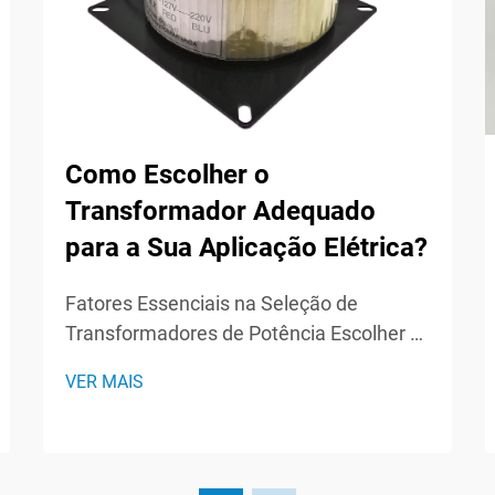
Como Escolher o
Transformador Adequado
para a Sua Aplicação Elétrica?
Fatores Essenciais na Seleção de
Transformadores de Potência Escolher o
transformador de potência certo é uma
VER MAIS
decisão crítica que afeta a eficiência,
confiabilidade e segurança de todo o seu
sistema elétrico. Seja em uma instalação
industrial, com...