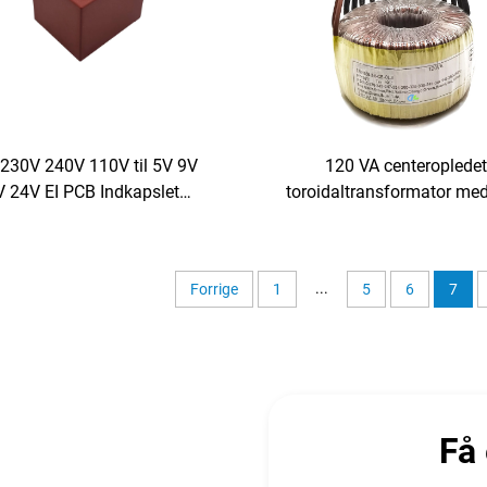
230V 240V 110V til 5V 9V
120 VA centeroplede
 24V EI PCB Indkapslet
toroidaltransformator med
Transformator Lille
udtag 12-0-12 V 5 A 6-0-6 
dingstransformator Pcb
output 380 V og 36 V input
Strømtransformator
230 V 120 V
...
Forrige
1
5
6
7
Få 