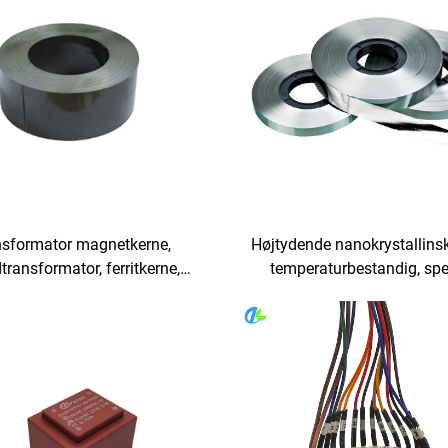
nsformator magnetkerne,
Højtydende nanokrystallinsk
dtransformator, ferritkerne,
temperaturbestandig, spe
iliciumstål, toroidkerne
designet til udstyr til ny e