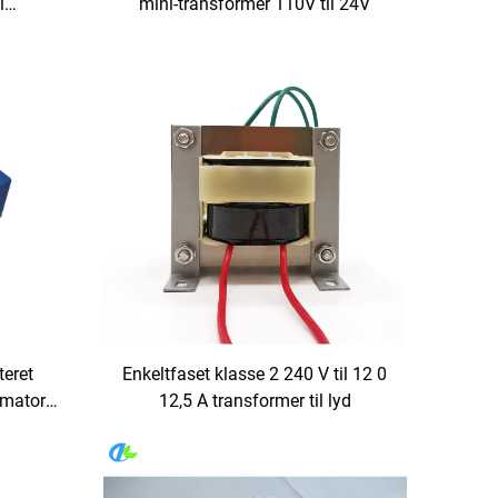
l
mini-transformer 110V til 24V
480 V
nput 50
teret
Enkeltfaset klasse 2 240 V til 12 0
rmator
12,5 A transformer til lyd
A