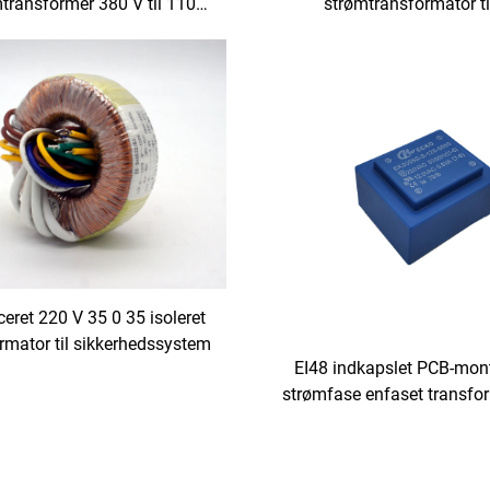
transformer 380 V til 110
strømtransformator ti
 220 V input/24 V output til
lydforstærkere 12 V 18 V 
-maskiner og servodrev
output 110 V 220 V 240 V i
Hz 60 Hz frekvens
iceret 220 V 35 0 35 isoleret
rmator til sikkerhedssystem
EI48 indkapslet PCB-mon
strømfase enfaset transfo
6VA 10VA 12VA 18V