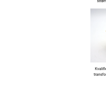
strøm
V/120 V
CNC
Kvalif
transfo