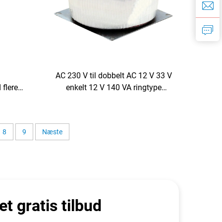
t
AC 230 V til dobbelt AC 12 V 33 V
 flere
enkelt 12 V 140 VA ringtype
V 10 A
toroidaltransformator til
 240 V
forforstærker toneplade
rørforstærker
8
9
Næste
et gratis tilbud