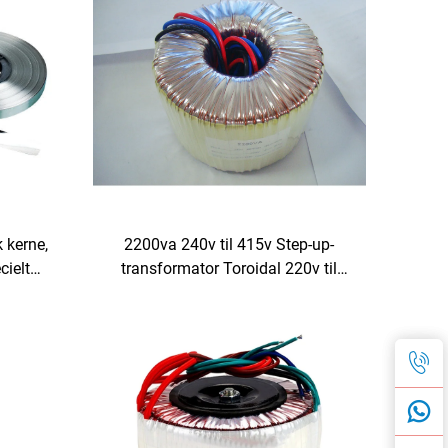
 kerne,
2200va 240v til 415v Step-up-
cielt
transformator Toroidal 220v til
nergi
380v Spændingsomformer
Invertertransformator 2,2kva 440v
220v