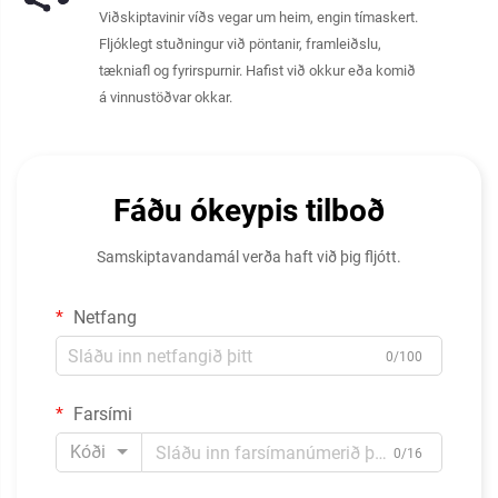
Viðskiptavinir víðs vegar um heim, engin tímaskert.
Fljóklegt stuðningur við pöntanir, framleiðslu,
tækniafl og fyrirspurnir. Hafist við okkur eða komið
á vinnustöðvar okkar.
Fáðu ókeypis tilboð
Samskiptavandamál verða haft við þig fljótt.
Netfang
0/100
Farsími
Kóði
0/16