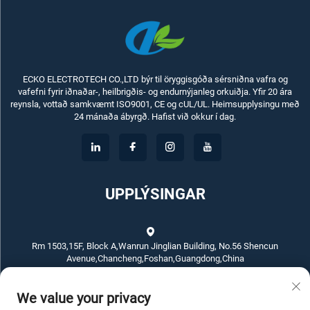
ECKO ELECTROTECH CO.,LTD býr til öryggisgóða sérsniðna vafra og
vafefni fyrir iðnaðar-, heilbrigðis- og endurnýjanleg orkuiðja. Yfir 20 ára
reynsla, vottað samkvæmt ISO9001, CE og cUL/UL. Heimsupplysingu með
24 mánaða ábyrgð. Hafist við okkur í dag.
UPPLÝSINGAR
Rm 1503,15F, Block A,Wanrun Jinglian Building, No.56 Shencun
Avenue,Chancheng,Foshan,Guangdong,China
We value your privacy
+86-757-83789311