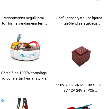
Vandamanns segulkjarni
Háafli nanocrystalline kjarna
torrforma vandamenn ferrít
hitaeðlend sérstaklega
kjarni silíkonsárbarðar
hönnuð ný orkubúnaður
torrforma kjarni
Sérsniðinn 1000W toruslaga
vörpunaraftur fyrir aflstyrkja
220V 230V 240V 110V til 5V
9V 12V 24V EI PCB
innlokuður vandamennslóður
lítil vandamennslóður
vandamennstransformator