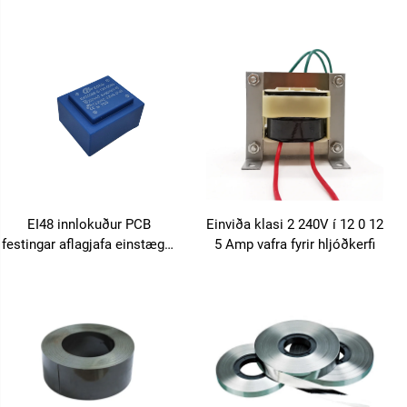
transformator 110V til 24V
EI48 innlokuður PCB
Einviða klasi 2 240V í 12 0 12
festingar aflagjafa einstægur
5 Amp vafra fyrir hljóðkerfi
fasa transformator 6VA 10VA
12VA 18VA