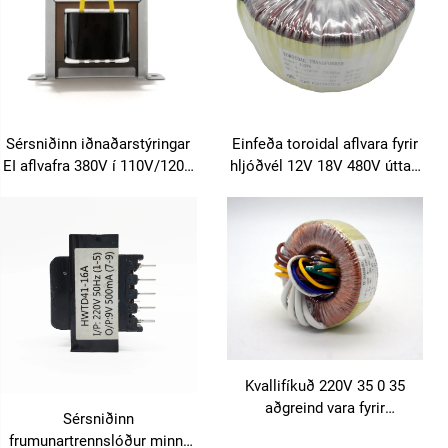
Sérsniðinn iðnaðarstýringar
Einfeða toroidal aflvara fyrir
EI aflvafra 380V í 110V/120V
hljóðvél 12V 18V 480V úttak
220V inntak/24V úttak fyrir
110V 220V 240V inntak 50Hz
CNC vélar og servodrift
60Hz tíðni
Kvallifíkuð 220V 35 0 35
aðgreind vara fyrir
Sérsniðinn
öryggiskerfi
frumunartrennslóður minni