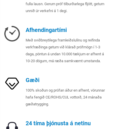
fulla lausn. Gerum próf tilburðarlega fljótt, getum
unnið úr verkefni á 1 degi.
Afhendingartími
Með sviðbreytilega framleiðslulínu og reifinda
verkfræðinga getum við klárað prófmögn í 1-3
daga, pöntun á undan 10.000 tækjum er afhent á
10-20 dögum, má ræða samkvæmt umstanda.
Gæði
100% skoðun og prófan áður en afhent, vörunnar
hafa fengið CE/ROHS/CUL vottorð, 24 mánaða
gæðatrygging.
24 tíma þjónusta á netinu