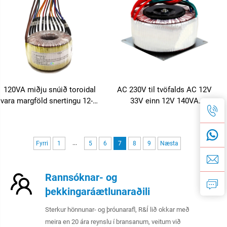
fyrir PCB
120VA miðju snúið toroidal
AC 230V til tvöfalds AC 12V
vara margföld snertingu 12-0-
33V einn 12V 140VA
12V 5 Amp 6-0-6V 10 Amp
hringskipulag Toroidal
úttak 380V og 36V inntak
vandamannur fyrir
240V 230V 120V
fyrirspennubretti Tónborð
...
Fyrri
1
5
6
7
8
9
Næsta
Rafhljóðvél
Rannsóknar- og
þekkingaráætlunaraðili
Sterkur hönnunar- og þróunarafl, R&Í lið okkar með
meira en 20 ára reynslu í bransanum, veitum við