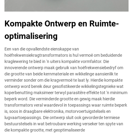
Kompakte Ontwerp en Ruimte-
optimalisering
Een van die opvallendste eienskappe van
hoëfrekwensiekragtransformators is hul vermoë om beduidende
kraglewering te bied in 'n uiters kompakte vormfaktor. Die
innoverende ontwerp maak gebruik van hoëfrekwensiebedryf om
die grootte van beide kernmateriale en wikkelinge aansienlik te
verminder sonder om die kragvermoë te laat ly. Hierdie kompakte
ontwerp word bereik deur gesofistikeerde wikkelingstegnieke wat
koperbenutting maksimeer terwyl parasitêre effekte tot 'n minimum
beperk word. Die verminderde grootte en gewig maak hierdie
transformators veral waardevol in toepassings waar ruimte beperk
is, soos in draagbare elektronika, motorvoertuigstelsels en
lugvaartoepassings. Die ontwerp sluit ook gevorderde termiese
bestuurstelsels in wat betroubare werking verseker ten spyte van
die kompakte grootte, met geoptimaliseerde