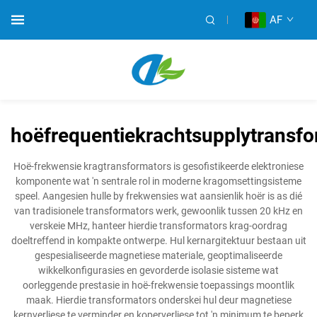
AF
hoëfrequentiekrachtsupplytransfo
Hoë-frekwensie kragtransformators is gesofistikeerde elektroniese
komponente wat 'n sentrale rol in moderne kragomsettingsisteme
speel. Aangesien hulle by frekwensies wat aansienlik hoër is as dié
van tradisionele transformators werk, gewoonlik tussen 20 kHz en
verskeie MHz, hanteer hierdie transformators krag-oordrag
doeltreffend in kompakte ontwerpe. Hul kernargitektuur bestaan uit
gespesialiseerde magnetiese materiale, geoptimaliseerde
wikkelkonfigurasies en gevorderde isolasie sisteme wat
oorleggende prestasie in hoë-frekwensie toepassings moontlik
maak. Hierdie transformators onderskei hul deur magnetiese
kernverliese te verminder en koperverliese tot 'n minimum te beperk