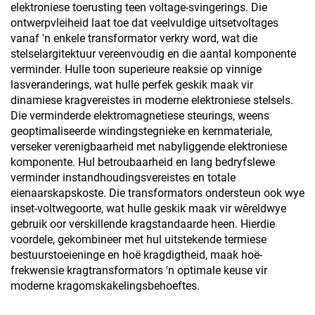
elektroniese toerusting teen voltage-svingerings. Die
ontwerpvleiheid laat toe dat veelvuldige uitsetvoltages
vanaf 'n enkele transformator verkry word, wat die
stelselargitektuur vereenvoudig en die aantal komponente
verminder. Hulle toon superieure reaksie op vinnige
lasveranderings, wat hulle perfek geskik maak vir
dinamiese kragvereistes in moderne elektroniese stelsels.
Die verminderde elektromagnetiese steurings, weens
geoptimaliseerde windingstegnieke en kernmateriale,
verseker verenigbaarheid met nabyliggende elektroniese
komponente. Hul betroubaarheid en lang bedryfslewe
verminder instandhoudingsvereistes en totale
eienaarskapskoste. Die transformators ondersteun ook wye
inset-voltwegoorte, wat hulle geskik maak vir wêreldwye
gebruik oor verskillende kragstandaarde heen. Hierdie
voordele, gekombineer met hul uitstekende termiese
bestuurstoeieninge en hoë kragdigtheid, maak hoë-
frekwensie kragtransformators 'n optimale keuse vir
moderne kragomskakelingsbehoeftes.