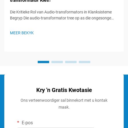
transformator Kies?
Die Kritieke Rol van Audio-transformators in Klanksisteme
Begryp Die audio-transformator tree op as die ongesonge
helde in klanksisteme, wat 'n vitale rol speel om seinintegriteit
te handhaaf en optimale klangoorweging te verseker. Hierdie
MEER BEKYK
gespesialiseerde komponente...
Kry 'n Gratis Kwotasie
Ons verteenwoordiger sal binnekort met u kontak
maak.
E-pos