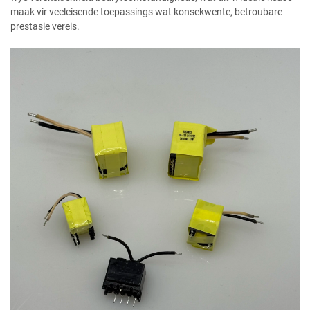
maak vir veeleisende toepassings wat konsekwente, betroubare
prestasie vereis.