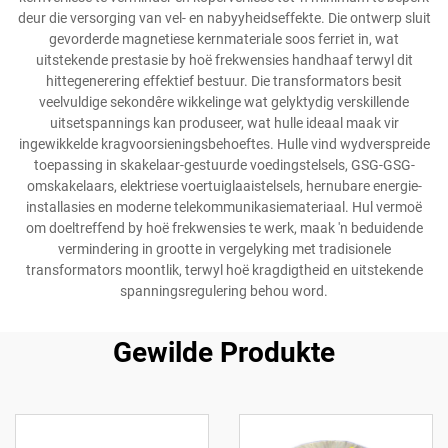
deur die versorging van vel- en nabyyheidseffekte. Die ontwerp sluit
gevorderde magnetiese kernmateriale soos ferriet in, wat
uitstekende prestasie by hoë frekwensies handhaaf terwyl dit
hittegenerering effektief bestuur. Die transformators besit
veelvuldige sekondêre wikkelinge wat gelyktydig verskillende
uitsetspannings kan produseer, wat hulle ideaal maak vir
ingewikkelde kragvoorsieningsbehoeftes. Hulle vind wydverspreide
toepassing in skakelaar-gestuurde voedingstelsels, GSG-GSG-
omskakelaars, elektriese voertuiglaaistelsels, hernubare energie-
installasies en moderne telekommunikasiemateriaal. Hul vermoë
om doeltreffend by hoë frekwensies te werk, maak 'n beduidende
vermindering in grootte in vergelyking met tradisionele
transformators moontlik, terwyl hoë kragdigtheid en uitstekende
spanningsregulering behou word.
Gewilde Produkte