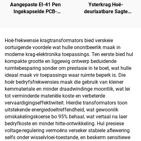
Aangepaste EI-41 Pen
Ysterkrag Hoë-
Ingekapselde PCB-
deurlaatbare Sagte
transformator 4-pens
Magnetiese Torus Kern
Kragtransformator vir 240
Luggesperre Ferriet met
V inset & 24 V/36 V/380 V
Lae Verlies 110V Ingang
uitset 50 Hz Frekwensie
380V Uitgang
Hoë-frekwensie kragtransformators bied verskeie
Transformator Kern
oortuigende voordele wat hulle onontbeerlik maak in
moderne krag-elektronika toepassings. Ten eerste bied hul
kompakte grootte en liggewig ontwerp beduidende
ruimtebesparing sonder om prestasie in te boet, wat hulle
ideaal maak vir toepassings waar ruimte beperk is. Die
hoër bedryfsfrekwensies maak die gebruik van kleiner
kernmateriale en minder draadwindinge moontlik, wat lei
tot verminderde materiële koste en verbeterde
vervaardigingseffektiwiteit. Hierdie transformators toon
uitstekende energiedoeltreffendheid, wat gewoonlik
omskakelingskoerse bo 95% behaal, wat vertaal na laer
bedryfkoste en minder hitte-ontwikkeling. Hul presiese
voltage-regulering vermoëns verseker stabiele aflewering
selfs onder wisselvloei-toestande, en beskerm sensitiewe