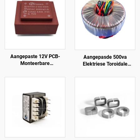
Aangepaste 12V PCB-
Aangepasde 500va
Monteerbare
Elektriese Toroidale
Voedingstransformator
Transformator vir Audio
400V Transformator met
Versterkers Klas h
110V 220V 240V Ingang
Toroidale Transformator
380V 24V 36V Uitgang
Kragversterker
50Hz Frekwensie