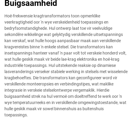
Buigsaamheid
Hoë-frekwensie kragtransformators toon opmerklike
veerkragtigheid oor 'n wye verskeidenheid toepassings en
bedryfsomstandighede. Hul ontwerp laat toe vir veelvuldige
sekondêre wikkelinge wat gelyktydig verskillende uitsetspannings
kan verskaf, wat hulle hoogs aanpasbaar maak aan verskillende
kragvereistes binne 'n enkele stelsel. Die transformators kan
insetspannings hanteer vanaf 'n paar volt tot verskeie honderd volt,
wat hulle geskik maak vir beide lae-krag elektronika en hoë-krag
industriële toepassings. Hul uitstekende reaksie op dinamiese
lasveranderings verseker stabiele werking in stelsels met wisselende
kragbehoeftes. Die transformators kan geconfigureer word vir
verskillende monteeropsies en verbindingstipes, wat maklike
integrasie in verskeie stelselontwerpe vergemaklik. Hierdie
buigsaamheid strek na hul vermoë om doeltreffend te werk oor 'n
wye temperatuurreeks en in verskillende omgewingstoestande, wat
hulle geskik maak vir sowel binnenshuis as buitenshuis
toepassings.