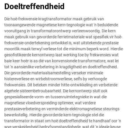
Doeltreffendheid
Die hoë-frekwensie kragtransformator maak gebruik van
toonaangewende magnetiese kern-tegnologie wat 'n beduidende
vooruitgang in transformatorontwerp verteenwoordig. Die kern
maak gebruik van gevorderde ferrietmateriale wat spesifiek vir hoë-
frekwensie-ondertekening ontwikkel is, wat uitstekende prestasie
moontlik maak terwyl verliese tot die minimum beperk word. Hierdie
gesofistikeerde kernontwerp laat werking toe by frekwensies wat
baie keer hoër is as dié van konvensionele transformatore, wat lei
tot 'n aansienlike verbetering in kragdigtheid en doeltreffendheid.
Die gevorderde materiaalsamestelling verseker minimale
histereverliese en wirbelstroomverliese, selfs by verhoogde
frekwensies. Dit beteken minder hitte-ontwikkeling en verbeterde
algehele sisteembetroubaarheid. Die kernontwerp sluit ook
gespesialiseerde vorm- en tussenruimtetegnieke in wat die
magnetiese vloedverspreiding optimeer, wat verdere
prestasieverbetering en verminderde elektromagnetiese steurings
bewerkstellig. Hierdie gevorderde kern-tegnologie stel die
transformator in staat om hoë doeltreffendheid te handhaaf oor 'n
wye verskeidenheid bedryfsomstandighede, wat dit 'n ideale keuse