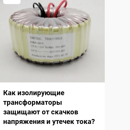
Ка
пр
тр
Как изолирующие
печ
трансформаторы
защищают от скачков
Пон
напряжения и утечек тока?
кон