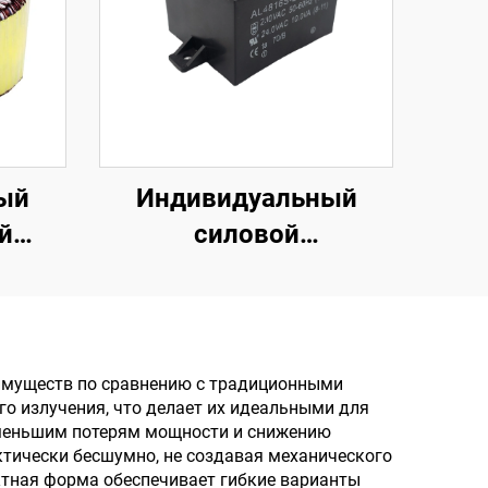
ый
Индивидуальный
й
силовой
45 0
трансформатор 24 В
ный
на 220 В, герметичный
малой
низкочастотный
трансформатор на
имуществ по сравнению с традиционными
о излучения, что делает их идеальными для
ой
печатной плате, 50 Гц,
 меньшим потерям мощности и снижению
80 В,
выход 36 В,
ктически бесшумно, не создавая механического
ктная форма обеспечивает гибкие варианты
ор
максимальный вход