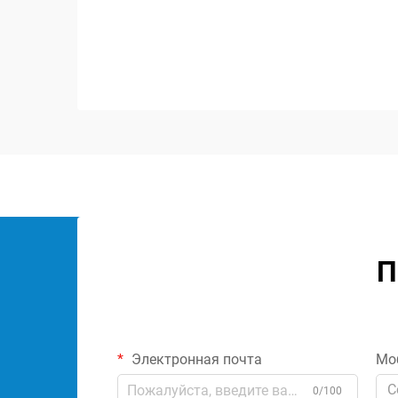
звуковых системах, играя важную
роль в сохранении целостности
сигнала и обеспечении оптимальной
работы аудиосистемы. Эти
специализированные комп...
П
Электронная почта
Мо
C
0/100