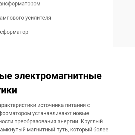
рансформатором
ампового усилителя
нсформатор
ые электромагнитные
тики
рактеристики источника питания с
форматором устанавливают новые
ости преобразования энергии. Круглый
замкнутый магнитный путь, который более