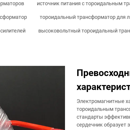
орматоров
источник питания с тороидальным т
нсформатор
тороидальный трансформатор для л
усилителей
высоковольтный тороидальный тра
Превосходн
характерис
Электромагнитные ха
тороидальным транс
стандарты эффективн
сердечник образует 