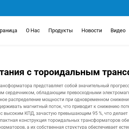
траница
О Нас
Продукты
Новости
Видео
итания с тороидальным тран
рансформатора представляет собой значительный прогресс
ым сердечником, обладающим превосходными электромаг
ное распределение мощности при одновременном снижени
ерживать магнитный поток, что приводит к снижению пот
 с высоким КПД, зачастую превышающим 95 %, что делает
мпактная конструкция тороидальных трансформаторов об
рматоров, а их собственная структура обеспечивает ест