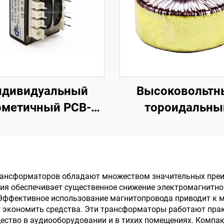
ндивидуальный
Высоковольтн
рметичный PCB-
тороидальны
сформатор EI-41 с
трансформатор 
нтактами, силовой
45, тороидаль
нсформатор для
трансформатор 
а 240 В и выхода
мощности с
трансформаторов обладают множеством значительных пре
ия обеспечивает существенное снижение электромагнитног
4 В/36 В/380 В,
гальваническ
 Эффективное использование магнитопровода приводит к
частота 50 Гц
развязкой, 220 В, 
т экономить средства. Эти трансформаторы работают пра
ество в аудиооборудовании и в тихих помещениях. Компа
трансформат