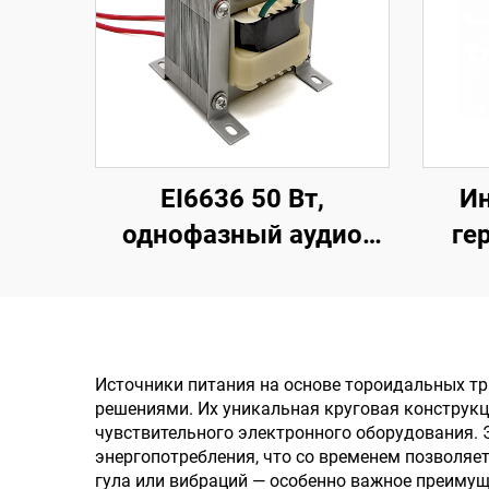
EI6636 50 Вт,
И
однофазный аудио
ге
выходной
тран
трансформатор
4 ко
переменного тока 50
тра
Вт
вход
Источники питания на основе тороидальных 
решениями. Их уникальная круговая конструкц
2
чувствительного электронного оборудования.
энергопотребления, что со временем позволяе
гула или вибраций — особенно важное преимущ