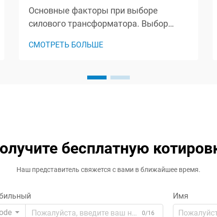
Основные факторы при выборе
силового трансформатора. Выбор
правильного силового
СМОТРЕТЬ БОЛЬШЕ
трансформатора — это важное
решение, которое влияет на
эффективность, надежность и
безопасность всей вашей
электрической системы. Независимо
от того, работаете ли вы на
промышленном объекте, ком...
олучите бесплатную котиров
Наш представитель свяжется с вами в ближайшее время.
бильный
Имя
ode
0/16